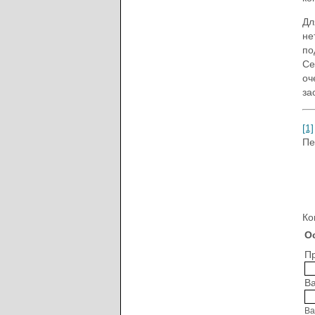
Дл
не
по
Се
оч
за
[1]
Пе
Ко
О
Пр
Ва
Ва