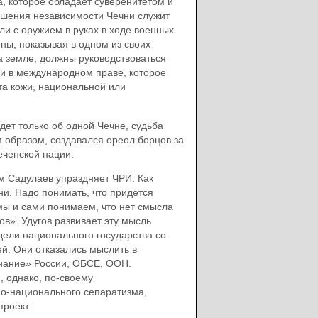
а, которое обладает суверенитетом и
шения независимости Чечни служит
и с оружием в руках в ходе военных
ны, показывая в одном из своих
а земле, должны руководствоваться
и в международном праве, которое
та кожи, национальной или
дет только об одной Чечне, судьба
м образом, создавался ореол борцов за
еченской нации.
м Садулаев упраздняет ЧРИ. Как
ни. Надо понимать, что придется
 мы и сами понимаем, что нет смысла
ов». Удугов развивает эту мысль
дели национального государства со
й. Они отказались мыслить в
нание» России, ОБСЕ, ООН.
, однако, по-своему
но-национального сепаратизма,
роект.