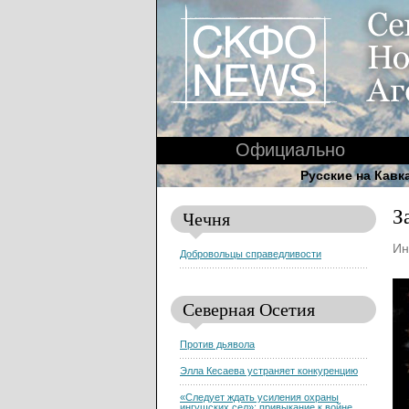
Официально
Русские на Кавк
З
Чечня
Ин
Добровольцы справедливости
Северная Осетия
Против дьявола
Элла Кесаева устраняет конкуренцию
«Следует ждать усиления охраны