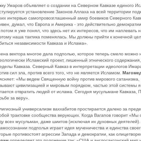
кку Умаров объявляет о создании на Северном Кавказе единого Ис
стулируется установление Законов Аллаха на всей территории под
оих интервью самопровозглашенный амир боевиков Северного Кавк
ивен, думал, что Европа и Америка - это действительно демократии
 потом я уже понял, что здесь нет их интересов, что им наплевать 
этому наша тактика поменялась. Мы должны прийти к конечной цели
биться независимости Кавказа и Ислама».
ена вектора многое дала подполью, которое теперь смело можно н
еологически Исламский проект, лишенный этнического содержания,
еделы Кавказа. Северный Кавказ в интерпретации идеологов Имар
отив сил зла, против всего того, что не является Исламом.
Магомед
ясняет: «Мы ведем Священную войну против мирового сатанизма, 
зывают цивилизацией и мировым порядком, частью этой системы яв
тается отвратить людей от ислама. Сегодня мусульмане Кавказа, 
рьбе за веру».
лигиозный универсализм ваххабитов простирается далеко за преде
обой трактовке сообщества верующих. Когда Вагапов говорит «Мы 
ду всех мусульман, даже шиитов (исключая их духовных деятелей).
самосознании подполья играет идея мученичества и единства своег
торые противостоят агрессии Запада и демократии, как олицетвор
лам
определяет это положение так: «США и англосаксонский мир н