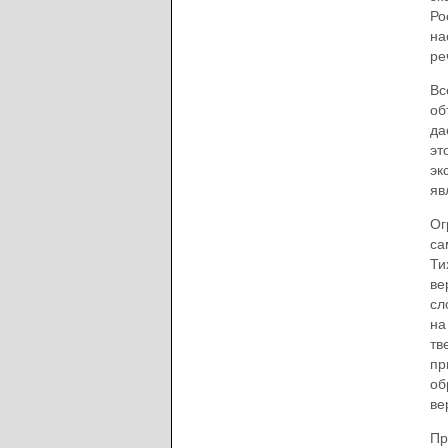
Ро
на
ре
Вс
об
да
эт
эк
яв
Ог
са
Ти
ве
сл
на
тв
пр
об
ве
Пр