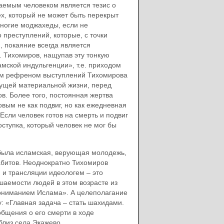
аемым человеком является тезис о
рех, который не может быть перекрыт
ногие моджахеды, если не
преступлений, которые, с точки
, покаяние всегда является
 Тихомиров, нащупав эту тонкую
мской индульгенции», т.е. приходом
ным рефреном выступлений Тихомирова
екущей материальной жизни, перед
в. Более того, постоянная жертва
ым не как подвиг, но как ежедневная
сли человек готов на смерть и подвиг
оступка, который человек не мог бы
 была исламская, верующая молодежь,
абитов. Неоднократно Тихомиров
я и трансляции идеологем – это
шаемости людей в этом возрасте из
пониманием Ислама». А целеполагание
: «Главная задача – стать шахидами.
общения о его смерти в ходе
 близ села Экажево…