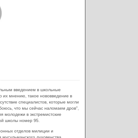
тельным введением в школьные
по их мнению, такое нововведение в
утствие специалистов, которые могли
боюсь, что мы сейчас наломаем дров",
ния молодежи в экстремистские
ой школы номер 95.
йонных отделов милиции и
и мусульманского духовенства,