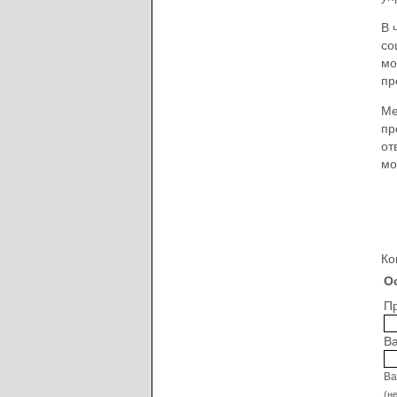
В 
со
мо
пр
Ме
пр
от
мо
Ко
О
Пр
Ва
Ва
(н