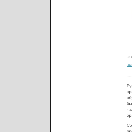
05.
Общ
Ру
пр
об
бы
- 
ор
Со
пр