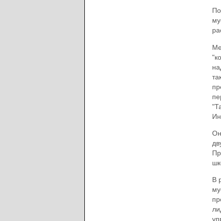
По
му
ра
Ме
"к
на
та
пр
пе
"Т
Ин
Он
дв
Пр
шк
В 
му
пр
ли
уп