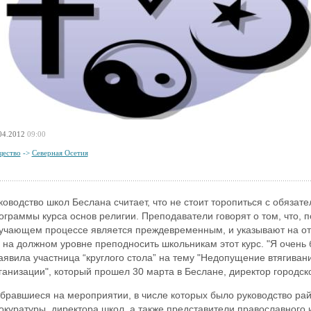
04.2012
09:00
ество
->
Северная Осетия
ководство школ Беслана считает, что не стоит торопиться с обяза
ограммы курса основ религии. Преподаватели говорят о том, что, 
учающем процессе является преждевременным, и указывают на отс
 на должном уровне преподносить школьникам этот курс. "Я очень 
заявила участница “круглого стола” на тему "Недопущение втягива
ганизации", который прошел 30 марта в Беслане, директор городск
бравшиеся на мероприятии, в числе которых было руководство ра
окуратуры, директора школ, а также представители православного 