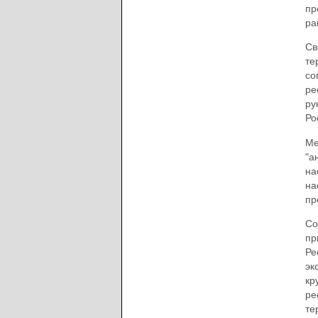
пр
ра
Св
те
со
ре
ру
Ро
Ме
"а
на
на
пр
Со
пр
Ре
эк
кр
ре
те