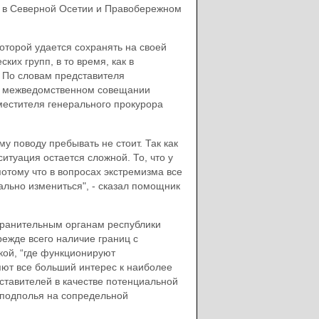
а в Северной Осетии и Правобережном
оторой удается сохранять на своей
их групп, в то время, как в
. По словам представителя
ом межведомственном совещании
местителя генерального прокурора
у поводу пребывать не стоит. Так как
итуация остается сложной. То, что у
 потому что в вопросах экстремизма все
ально измениться", - сказал помощник
хранительным органам республики
режде всего наличие границ с
кой, “где функционируют
яют все больший интерес к наиболее
тавителей в качестве потенциальной
дподполья на сопредельной