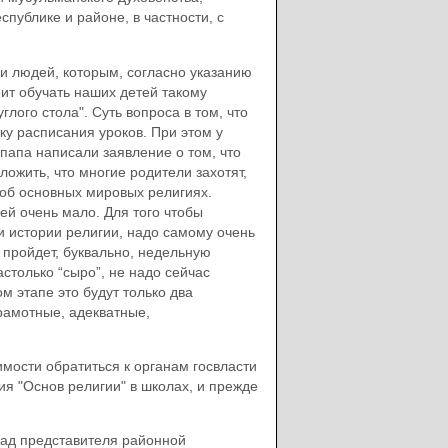
спублике и районе, в частности, с
 людей, которым, согласно указанию
ит обучать наших детей такому
глого стола". Суть вопроса в том, что
тку расписания уроков. При этом у
 папа написали заявление о том, что
ожить, что многие родители захотят,
й об основных мировых религиях.
дей очень мало. Для того чтобы
ии истории религии, надо самому очень
о пройдет, буквально, недельную
астолько “сыро”, не надо сейчас
 этапе это будут только два
грамотные, адекватные,
имости обратиться к органам госвласти
я "Основ религии" в школах, и прежде
лад представителя районной