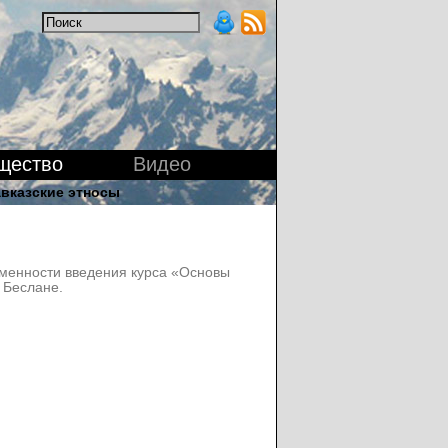
щество
Видео
вказские этносы
менности введения курса «Основы
 Беслане.