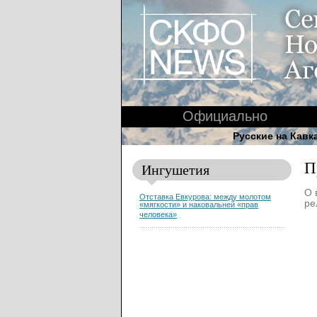
Официально
Русские на Кавк
П
Ингушетия
О 
Отставка Евкурова: между молотом
ре
«мягкости» и наковальней «прав
человека»