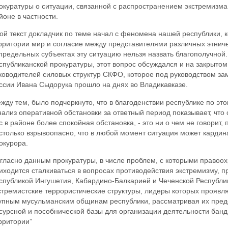
окуратуры о ситуации, связанной с распространением экстремизм
йоне в частности.
ой текст докладчик по теме начал с феномена нашей республики, к
рритории мир и согласие между представителями различных этническ
предельных субъектах эту ситуацию нельзя назвать благополучной
спубликанской прокуратуры, этот вопрос обсуждался и на закрыт
ководителей силовых структур СКФО, которое под руководством за
ссии Ивана Сыдорука прошло на днях во Владикавказе.
жду тем, было подчеркнуто, что в благоденствии республике по этом
нализ оперативной обстановки за ответный период показывает, что с
с в районе более спокойная обстановка, - это ни о чем не говорит,
столько взрывоопасно, что в любой момент ситуация может кардин
окурора.
гласно данным прокуратуры, в числе проблем, с которыми правоо
иходится сталкиваться в вопросах противодействия экстремизму, п
спубликой Ингушетия, Кабардино-Балкарией и Чеченской Республи
стремистские террористические структуры, лидеры которых проявл
упным мусульманским общинам республики, рассматривая их предс
сурсной и пособнической базы для организации деятельности бан
рритории”