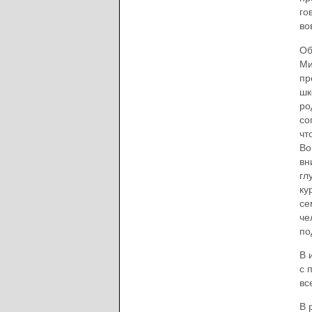
го
во
Об
Ми
пр
шк
ро
со
чт
Во
вн
гл
ку
се
че
по
В 
с 
вс
В 