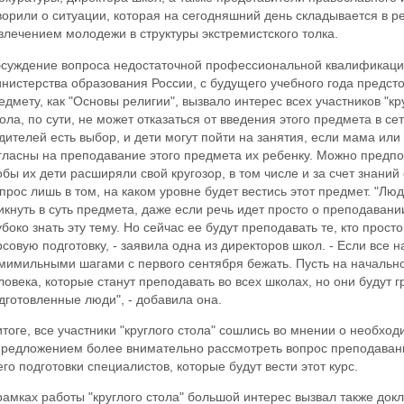
ворили о ситуации, которая на сегодняшний день складывается в ре
влечением молодежи в структуры экстремистского толка.
суждение вопроса недостаточной профессиональной квалификации
нистерства образования России, с будущего учебного года предсто
едмету, как "Основы религии", вызвало интерес всех участников "кру
ола, по сути, не может отказаться от введения этого предмета в се
дителей есть выбор, и дети могут пойти на занятия, если мама или
гласны на преподавание этого предмета их ребенку. Можно предпол
обы их дети расширяли свой кругозор, в том числе и за счет знани
прос лишь в том, на каком уровне будет вестись этот предмет. "Лю
икнуть в суть предмета, даже если речь идет просто о преподаван
убоко знать эту тему. Но сейчас ее будут преподавать те, кто прост
рсовую подготовку, - заявила одна из директоров школ. - Если все н
мимильными шагами с первого сентября бежать. Пусть на начальном
ловека, которые станут преподавать во всех школах, но они будут 
дготовленные люди", - добавила она.
итоге, все участники "круглого стола" сошлись во мнении о необход
предложением более внимательно рассмотреть вопрос преподавани
его подготовки специалистов, которые будут вести этот курс.
рамках работы "круглого стола" большой интерес вызвал также док