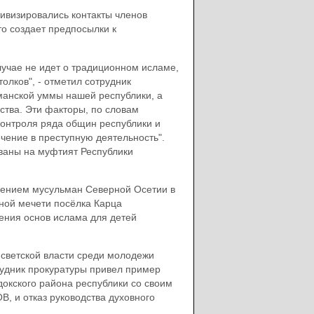
тивизировались контакты членов
о создает предпосылки к
случае не идет о традиционном исламе,
толков", - отметил сотрудник
манской уммы нашей республики, а
тва. Эти факторы, по словам
контроля ряда общин республики и
чение в преступную деятельность".
ваны на муфтият Республики
влением мусульман Северной Осетии в
ной мечети посёлка Карца
ения основ ислама для детей
 светской власти среди молодежи
рудник прокуратуры привел пример
окского района республики со своим
, и отказ руководства духовного