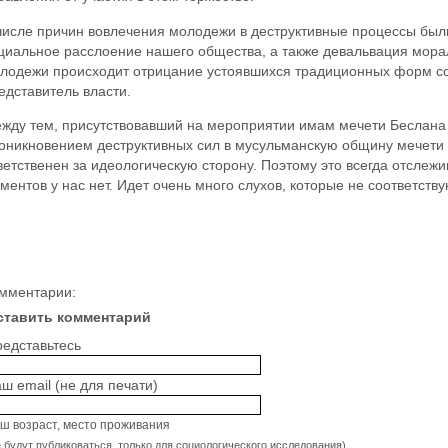
числе причин вовлечения молодежи в деструктивные процессы были
циальное расслоение нашего общества, а также девальвация морал
лодежи происходит отрицание устоявшихся традиционных форм соц
едставитель власти.
жду тем, присутствовавший на мероприятии имам мечети Беслана о
оникновением деструктивных сил в мусульманскую общину мечети 
ветственен за идеологическую сторону. Поэтому это всегда отслежив
ментов у нас нет. Идет очень много слухов, которые не соответству
мментарии:
ставить комментарий
едставьтесь
ш email (не для печати)
ш возраст, место проживания
е будут публиковаться, только для социологического исследования)