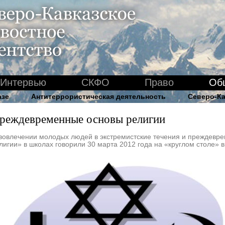
Интервью
СКФО
Право
Об
азе
Антитеррористическая деятельность
Северо-Ка
реждевременные основы религии
вовлечении молодых людей в экстремистские течения и преждевре
лигии» в школах говорили 30 марта 2012 года на «круглом столе» в