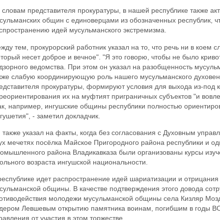
 словам представителя прокуратуры, в нашей республике также ак
сульманских общин с единоверцами из обозначенных республик, чт
спространению идей мусульманского экстремизма.
жду тем, прокурорский работник указал на то, что речь ни в коем 
оторый несет доброе и вечное". "Я это говорю, чтобы не было криво
дзорного ведомства. При этом он указал на разобщенность мусуль
кже слабую координирующую роль нашего мусульманского духовенс
едставителя прокуратуры, формируют условия для выхода из-под 
реориентирования их на муфтият приграничных субъектов "и вовле
ак, например, ингушские общины республики полностью ориентиро
гушетия", - заметил докладчик.
 также указал на факты, когда без согласования с Духовным упра
ух мечетях посёлка Майское Пригородного района республики и од
омышленного района Владикавказа были организованы курсы изуч
ольного возраста ингушской национальности.
республике идет распространение идей шариатизации и отрицания
сульманской общины. В качестве подтверждения этого довода сот
отиводействия молодежи мусульманской общины села Кизляр Мозд
дером Левшевым открытию памятника воинам, погибшим в годы ВОВ
равления от участия в этом торжестве.