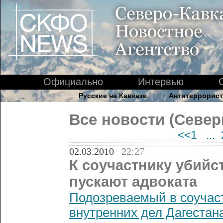
Официально
Интервью
Русские на Кавказе
Антитеррорист
Все новости (Север
<<1
...
02.03.2010
22:27
К соучастнику убийс
пускают адвоката
Подозреваемый в соучас
внутренних дел Дагестан