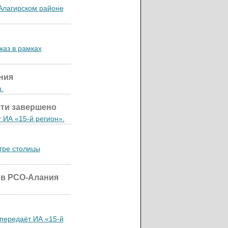
 Алагирском районе
каз в рамках
ния
.
чти завершено
 ИА «15-й регион».
тре столицы
 в РСО-Алания
 передаёт ИА «15-й