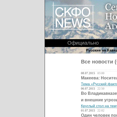
Официально
Русские на Кавк
Все новости 
08.07.2015
03:00
Макеева: Носите
Тема «Русский факто
06.07.2015
22:50
Во Владикавказе
и внешние угроз
Круглый стол на тем
01.07.2015
22:02
Один человек по