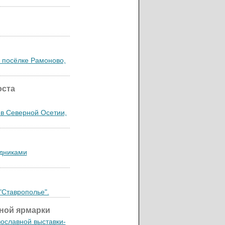
 посёлке Рамоново,
оста
 в Северной Осетии,
удниками
"Ставрополье".
вной ярмарки
вославной выставки-