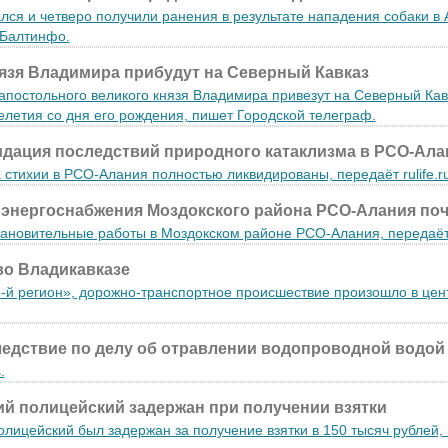
лся и четверо получили ранения в результате нападения собаки в
 Балтинфо.
язя Владимира прибудут на Северный Кавказ
постольного великого князя Владимира привезут на Северный Кав
летия со дня его рождения, пишет Городской телеграф.
дация последствий природного катаклизма в РСО-Ала
 стихии в РСО-Алания полностью ликвидированы, передаёт rulife.ru
энергоснабжения Моздокского района РСО-Алания по
ановительные работы в Моздокском районе РСО-Алания, передаёт
во Владикавказе
5-й регион», дорожно-транспортное происшествие произошло в цен
едствие по делу об отравлении водопроводной водой
.
й полицейский задержан при получении взятки
лицейский был задержан за получение взятки в 150 тысяч рублей,