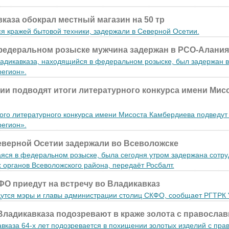
каза обокрал местный магазин на 50 тр
я кражей бытовой техники, задержали в Северной Осетии.
федеральном розыске мужчина задержан в РСО-Алания
ладикавказа, находящийся в федеральном розыске, был задержан в
регион».
ии подводят итоги литературного конкурса имени Мис
ого литературного конкурса имени Мисоста Камбердиева подведут
регион».
верной Осетии задержали во Всеволожске
ся в федеральном розыске, была сегодня утром задержана сотр
органов Всеволожского района, передаёт Росбалт.
О приедут на встречу во Владикавказ
дутся мэры и главы администрации столиц СКФО, сообщает РГТРК 
Владикавказа подозревают в краже золота с правосла
каза 64-х лет подозревается в похищении золотых изделий с пра