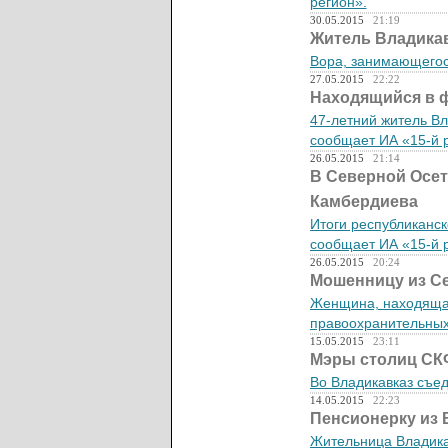
регион».
30.05.2015
21:19
Житель Владикав
Вора, занимающегос
27.05.2015
22:22
Находящийся в 
47-летний житель В
сообщает ИА «15-й 
26.05.2015
21:14
В Северной Осет
Камбердиева
Итоги республиканск
сообщает ИА «15-й 
26.05.2015
20:24
Мошенницу из Се
Женщина, находящая
правоохранительных 
15.05.2015
23:11
Мэры столиц СКФ
Во Владикавказ съе
14.05.2015
22:23
Пенсионерку из 
Жительница Владикав