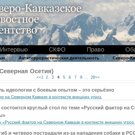
Интервью
СКФО
Право
Об
азе
Антитеррористическая деятельность
Северо-Ка
(Северная Осетия)
<<1
2
3
4
5
6
7
8 ...
28>>
ль идеологии с боевым опытом – это серьёзно
р на Северном Кавказе в контексте внешних угроз.
 состоится круглый стол по теме «Русский фактор на 
ы»
у «Русский фактор на Северном Кавказе в контексте внешних угроз.
гиб и четверо пострадали из-за нападения собаки в РС