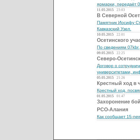
ярмарки, передаёт 07
11.05.2015
23:03
В Северной Осет
Памятник Иосифу Ст
Кавказский Узел.
10.05.2015
22:01
Осетинского уча
По сведениям 07kbr.
09.05.2015
22:25
Северо-Осетинск
Договор о сотрудни
университетами, ин
05.05.2015
21:26
Крестный ход в 
Крестный ход, посв
01.05.2015
01:47
Захоронение бой
РСО-Алания
Как сообщает 15-new