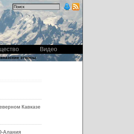
щество
Видео
вказские этносы
Северном Кавказе
О-Алания