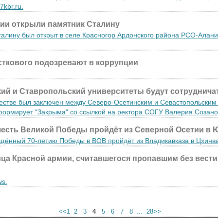
kbr.ru.
ии открыли памятник Сталину
алину был открыт в селе Красногор Ардонского района РСО-Алани
сткового подозревают в коррупции
ий и Ставропольский университеты будут сотруднича
честве был заключен между Северо-Осетинским и Севастопольским
формирует "Закрыма" со ссылкой на ректора СОГУ Валерия Созано
честь Великой Победы пройдёт из Северной Осетии в
ящённый 70-летию Победы в ВОВ пройдёт из Владикавказа в Цхинв
ца Красной армии, считавшегося пропавшим без вести
s.
<<1
2
3
4
5
6
7
8 ...
28>>