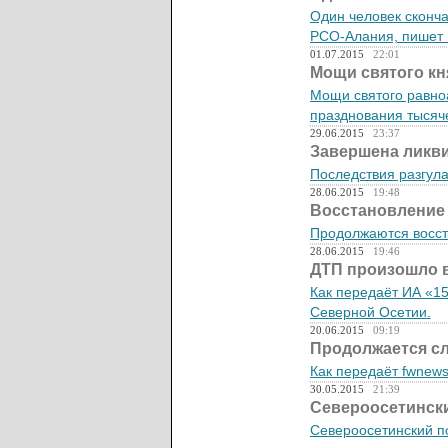
Один человек сконча
РСО-Алания, пишет
01.07.2015
22:01
Мощи святого кн
Мощи святого равноа
празднования тысяче
29.06.2015
23:37
Завершена ликви
Последствия разгула
28.06.2015
19:48
Восстановление 
Продолжаются восст
28.06.2015
19:46
ДТП произошло 
Как передаёт ИА «1
Северной Осетии.
20.06.2015
09:19
Продолжается сл
Как передаёт fwnews
30.05.2015
21:39
Североосетински
Североосетинский по