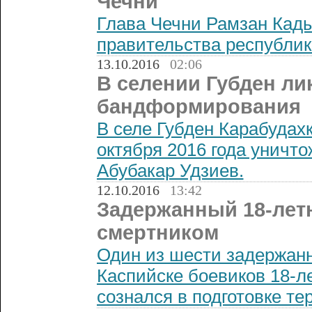
Чечни
Глава Чечни Рамзан Кады
правительства республик
13.10.2016
02:06
В селении Губден ли
бандформирования
В селе Губден Карабудахк
октября 2016 года уничт
Абубакар Удзиев.
12.10.2016
13:42
Задержанный 18-летн
смертником
Один из шести задержанн
Каспийске боевиков 18-л
сознался в подготовке те