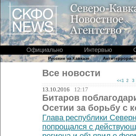
Официально
Интервью
Русские на Кавказе
Антитеррорист
Все новости
<<1
2
13.10.2016
12:17
Битаров поблагодар
Осетии за борьбу с 
Глава республики Север
попрощался с действующ
региона и объявил о фор