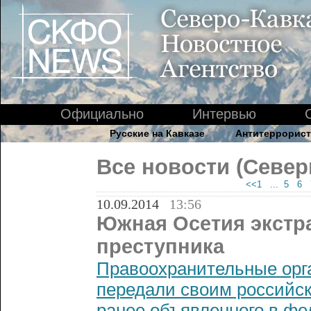
Официально
Интервью
Русские на Кавказе
Антитеррорист
Все новости (Север
<<1
... 5
6
10.09.2014
13:56
Южная Осетия экстр
преступника
Правоохранительные орг
передали своим российск
ранее объявленного в фе