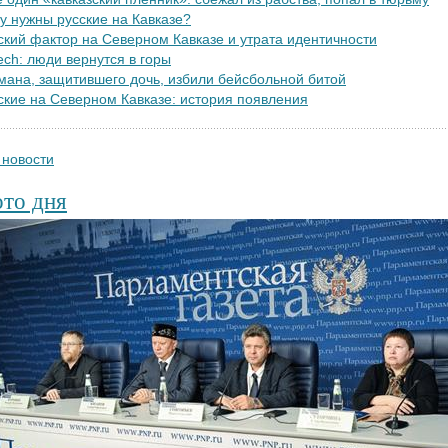
у нужны русские на Кавказе?
ский фактор на Северном Кавказе и утрата идентичности
tech: люди вернутся в горы
мана, защитившего дочь, избили бейсбольной битой
ские на Северном Кавказе: история появления
 новости
то дня