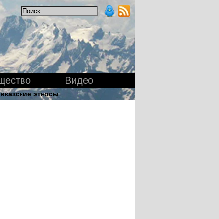
щество
Видео
вказские этносы