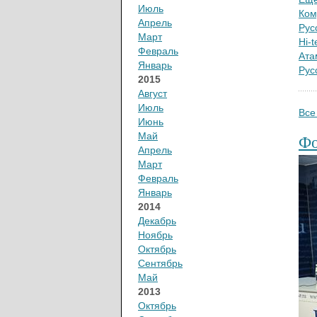
Июль
Ком
Апрель
Рус
Март
Hi-
Февраль
Ата
Январь
Рус
2015
Август
Июль
Все
Июнь
Май
Фо
Апрель
Март
Февраль
Январь
2014
Декабрь
Ноябрь
Октябрь
Сентябрь
Май
2013
Октябрь