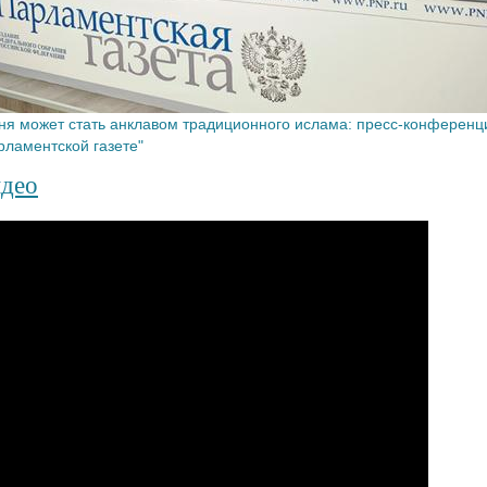
ня может стать анклавом традиционного ислама: пресс-конференц
рламентской газете"
део