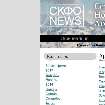
Официально
Русские на Кавк
Ар
Календарь
Июль
За всё время
Пав
2017
В п
Февраль
Вос
Январь
Хло
2016
Юну
Ноябрь
нын
Октябрь
Зем
Сентябрь
Гол
Август
Еще