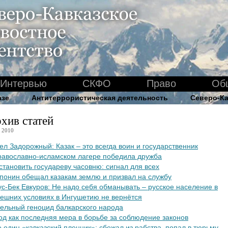
Интервью
СКФО
Право
Об
азе
Антитеррористическая деятельность
Северо-Ка
хив статей
 2010
ел Задорожный: Казак – это всегда воин и государственник
равославно-исламском лагере победила дружба
становить государеву часовню: сигнал для всех
понин обещал казакам землю и призвал на службу
с-Бек Евкуров: Не надо себя обманывать – русское население в
ешних условиях в Ингушетию не вернётся
ельный геноцид балкарского народа
од как последняя мера в борьбе за соблюдение законов
 один «кавказский пленник»: сбежал из рабства, попал в тюрьму