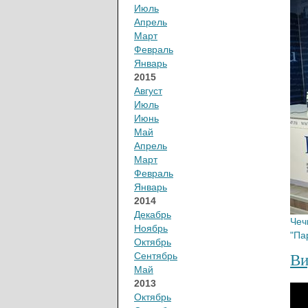
Июль
Апрель
Март
Февраль
Январь
2015
Август
Июль
Июнь
Май
Апрель
Март
Февраль
Январь
2014
Декабрь
Чеч
Ноябрь
"Па
Октябрь
Сентябрь
Ви
Май
2013
Октябрь