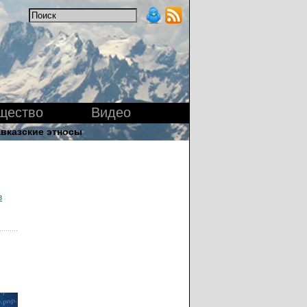
щество
Видео
вказские этносы
в