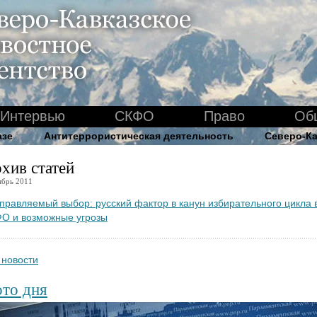
Интервью
СКФО
Право
Об
азе
Антитеррористическая деятельность
Северо-Ка
хив статей
ябрь 2011
правляемый выбор: русский фактор в канун избирательного цикла 
О и возможные угрозы
 новости
то дня