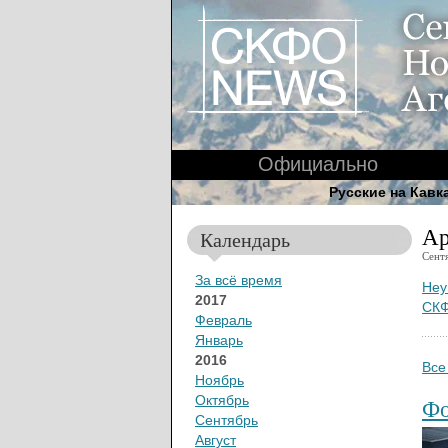
Официально
Русские на Кавк
Ар
Календарь
Сент
За всё время
Неу
2017
СКФ
Февраль
Январь
2016
Все
Ноябрь
Октябрь
Фо
Сентябрь
Август