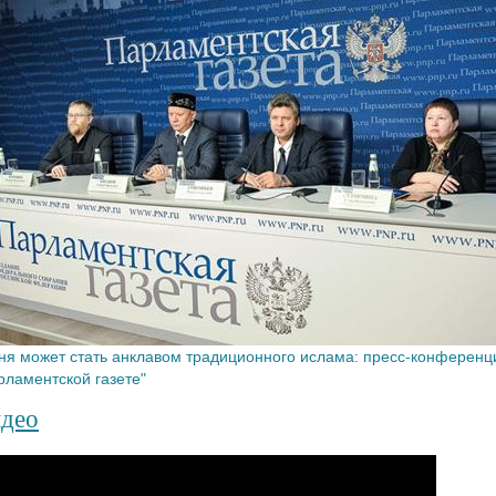
ня может стать анклавом традиционного ислама: пресс-конференц
рламентской газете"
део