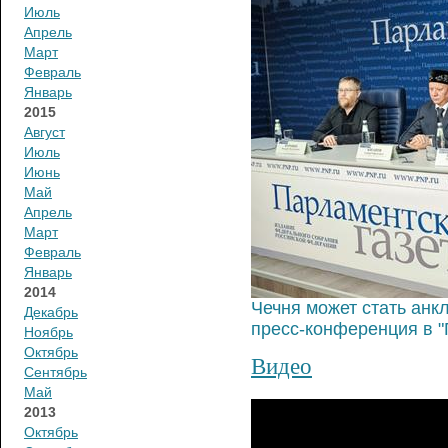
Июль
Апрель
Март
Февраль
Январь
2015
Август
Июль
Июнь
Май
Апрель
Март
Февраль
Январь
2014
Чечня может стать анк
Декабрь
пресс-конференция в "
Ноябрь
Октябрь
Видео
Сентябрь
Май
2013
Октябрь