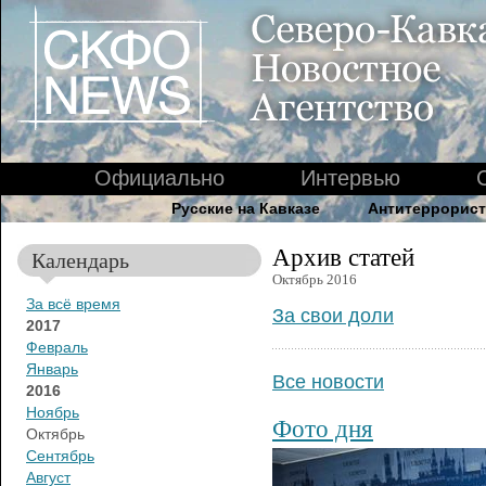
Официально
Интервью
Русские на Кавказе
Антитеррорист
Архив статей
Календарь
Октябрь 2016
За всё время
За свои доли
2017
Февраль
Январь
Все новости
2016
Ноябрь
Фото дня
Октябрь
Сентябрь
Август