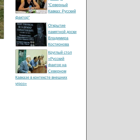
"Северный
Кавказ: Русский
фактор"
Открытие
памятной доски
Владимира
Костионова
Круглый стол
«Русский
фактор на
Северном
Кавказе в контексте внешних
угроз»