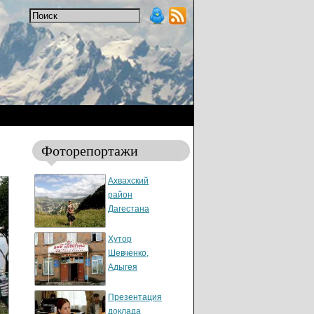
Фоторепортажи
Ахвахский
район
Дагестана
Хутор
Шевченко,
Адыгея
Презентация
доклада