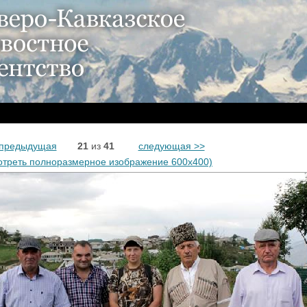
 предыдущая
21
из
41
следующая >>
отреть полноразмерное изображение 600x400)