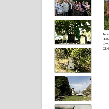
Ахв
Чит
Оте
СК