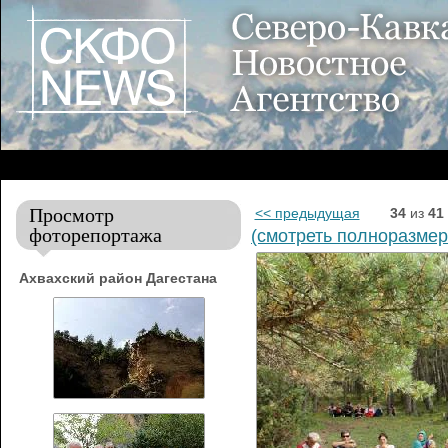
Просмотр
<< предыдущая
34
из
41
фоторепортажа
(смотреть полноразмер
Ахвахский район Дагестана