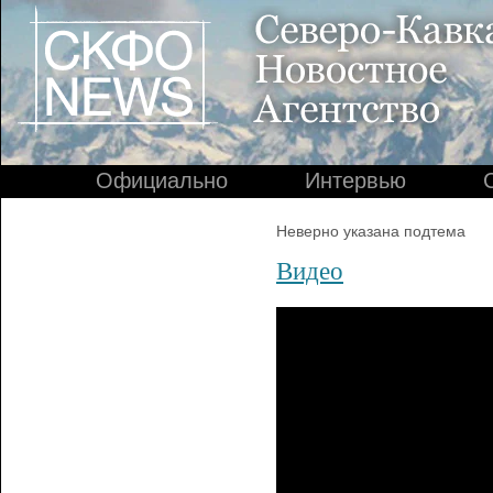
Официально
Интервью
Неверно указана подтема
Видео