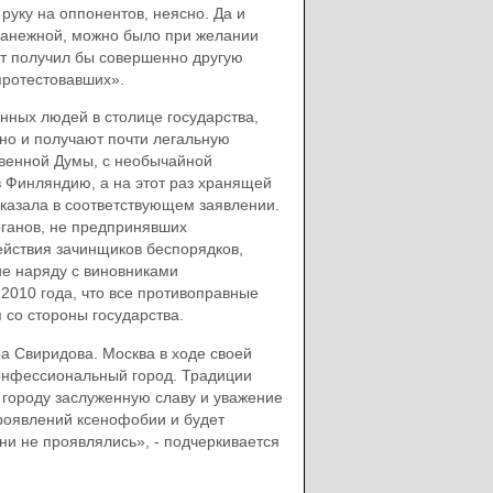
 руку на оппонентов, неясно. Да и
 Манежной, можно было при желании
кт получил бы совершенно другую
протестовавших».
нных людей в столице государства,
но и получают почти легальную
твенной Думы, с необычайной
 Финляндию, а на этот раз хранящей
казала в соответствующем заявлении.
ганов, не предпринявших
ействия зачинщиков беспорядков,
ие наряду с виновниками
2010 года, что все противоправные
 со стороны государства.
а Свиридова. Москва в ходе своей
онфессиональный город. Традиции
 городу заслуженную славу и уважение
роявлений ксенофобии и будет
ни не проявлялись», - подчеркивается