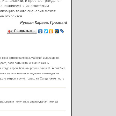
, и аналитики, и простые граждане.
манежникам» и их оголтелым
ализацию такого сценария может
не относится.
Руслан Караев, Грозный
Поделиться…
с окна автомобиля на г.Майский и дальше на
роге, если есть цыгане значит жизнь
 когда стрельбой или резнёй пахнет!!! А вот был
ьности, все таки их поведение и взгляды на
будто ветром сдуло, только на Солдатском посту
разовании получал за знания,талант или за