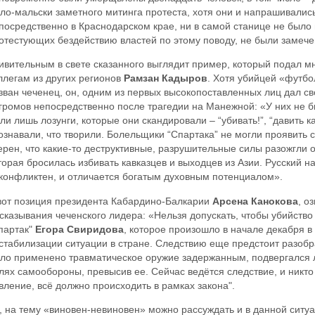
ло-мальски заметного митинга протеста, хотя они и напрашивались,
посредственно в Краснодарском крае, ни в самой станице не было
отестующих бездействию властей по этому поводу, не были замече
ивительным в свете сказанного выглядит пример, который подал м
ллегам из других регионов
Рамзан Кадыров
. Хотя убийцей «футбо
зван чеченец, он, одним из первых высокопоставленных лиц дал с
громов непосредственно после трагедии на Манежной: «У них не б
ли лишь лозунги, которые они скандировали – “убивать!”, “давить к
ознавали, что творили. Болельщики “Спартака” не могли проявить 
ерен, что какие-то деструктивные, разрушительные силы разожгли 
торая бросилась избивать кавказцев и выходцев из Азии. Русский н
конфликтен, и отличается богатым духовным потенциалом».
вот позиция президента Кабардино-Балкарии
Арсена Канокова
, о
сказывания чеченского лидера: «Нельзя допускать, чтобы убийст
партак"
Егора Свиридова
, которое произошло в начале декабря в
стабилизации ситуации в стране. Следствию еще предстоит разобр
ло применено травматическое оружие задержанным, подвергался л
лях самообороны, превысив ее. Сейчас ведётся следствие, и никто
вление, всё должно происходить в рамках закона".
, на тему «виновен-невиновен» можно рассуждать и в данной ситуа