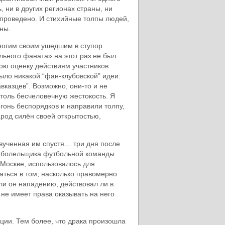
 ни в других регионах страны, ни
 проведено. И стихийные толпы людей,
ны.
ногим своим ушедшим в ступор
льного фаната» на этот раз не был
вою оценку действиям участников
ыло никакой “фан-клубовской” идеи:
авказцев”. Возможно, они-то и не
столь бесчеловечную жестокость. Я
огонь беспорядков и направили толпу,
арод силён своей открытостью,
звученная им спустя… три дня после
во болельщика футбольной команды
 Москве, использовалось для
аться в том, насколько правомерно
и он нападению, действовал ли в
 не имеет права оказывать на него
ции. Тем более, что драка произошла