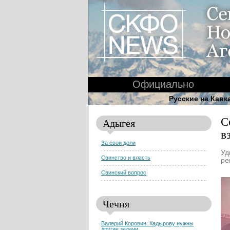
Официально
Русские на Кавк
С
Адыгея
в
За свои доли
Уд
Свинство и власть
ре
Свинский вопрос
Чечня
Валерий Коровин: Кадырову нужны