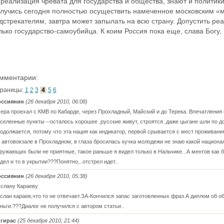
 реализация чревата для государства и общества, знают и политики
лучись сегодня полностью осуществить намеченное московским «
дстрекателям, завтра может запылать на всю страну. Допустить ре
лько государство-самоубийца. К коим Россия пока еще, слава Богу, 
мментарии:
раницы:
1
2
3
4
5
6
оссиянин
(26 декабря 2010, 06:08)
ера проехал с КМВ по Кабарде, через Прохладный, Майский и до Терека. Впечатления 
селенные пункты --осталось хорошее ,русские живут, строятся..даже цыгане шли по до
одолжается, потому что эта нация как индикатор, первой срывается с мест проживания,
 автовокзале в Прохладном, в глаза бросилась кучка молодежи не знаю какой национал
ружающих были не приятные, такое раньше я видел только в Нальчике...А ментов как 
дел и то в укрытии???Понятно,..отстрел идет..
оссиянин
(26 декабря 2010, 05:38)
слану Караеву
слан караев,что то не отвечает.ЗА-Кончился запас заготовленных фраз.А диплом об об
ньги.???Диалог не получился с автором статьи..
нгирас
(25 декабря 2010, 21:44)