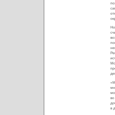
по
са
от
ок
Но
сч
во
по
не
Ре
ис
Мо
пр
де
«М
мн
мо
во
до
в 