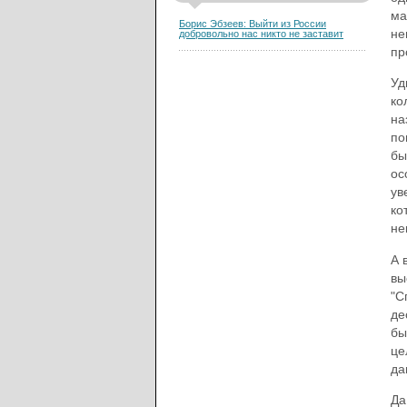
ма
Борис Эбзеев: Выйти из России
не
добровольно нас никто не заставит
пр
Уд
ко
на
по
бы
ос
ув
ко
не
А 
вы
"С
де
бы
це
да
Да