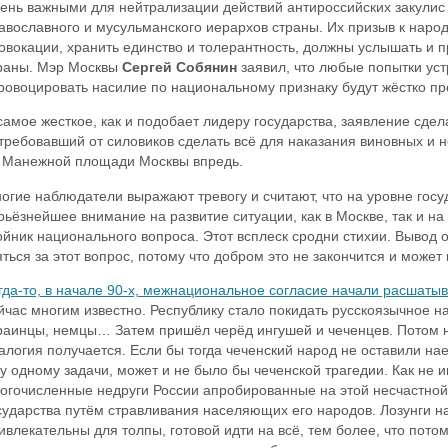
ень важными для нейтрализации действий антироссийских закулис
авославного и мусульманского иерархов страны. Их призыв к наро
овокации, хранить единство и толерантность, должны услышать и 
раны. Мэр Москвы
Сергей Собянин
заявил, что любые попытки уст
ровоцировать насилие по национальному признаку будут жёстко пр
самое жесткое, как и подобает лидеру государства, заявление сде
требовавший от силовиков сделать всё для наказания виновных и
 Манежной площади Москвы впредь.
огие наблюдатели выражают тревогу и считают, что на уровне госу
рьёзнейшее внимание на развитие ситуации, как в Москве, так и н
ойник национального вопроса. Этот всплеск сродни стихии. Вывод о
яться за этот вопрос, потому что добром это не закончится и может
гда-то, в начале 90-х, межнациональное согласие начали расшатыв
йчас многим известно. Республику стало покидать русскоязычное на
раинцы, немцы… Затем пришёл черёд ингушей и чеченцев. Потом н
алогия получается. Если бы тогда чеченский народ не оставили н
у одному задачи, может и не было бы чеченской трагедии. Как не и
огочисленные недруги России апробированные на этой несчастно
сударства путём стравливания населяющих его народов. Лозунги н
ивлекательны для толпы, готовой идти на всё, тем более, что потом