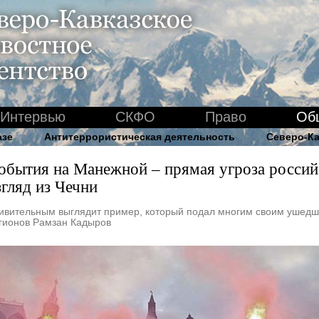
Интервью
СКФО
Право
Об
азе
Антитеррористическая деятельность
Северо-Ка
обытия на Манежной – прямая угроза россий
згляд из Чечни
ивительным выглядит пример, который подал многим своим ушедши
гионов Рамзан Кадыров