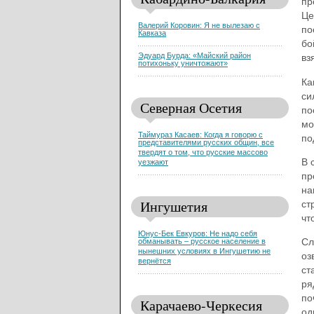
пр
Це
Валерий Коровин: Я не вылезаю с
по
Кавказа
бо
Эдуард Бурда: «Майский район
вз
потихоньку уничтожают»
Ка
си
Северная Осетия
по
мо
Таймураз Касаев: Когда я говорю с
по
представителями русских общин, все
твердят о том, что русские массово
В 
уезжают
пр
на
Ингушетия
ст
чт
Юнус-Бек Евкуров: Не надо себя
Сл
обманывать – русское население в
нынешних условиях в Ингушетию не
оз
вернётся
ст
ря
по
Карачаево-Черкесия
од