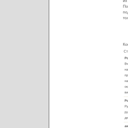
их
По
по
то
Ко
Ст
Р
Вч
на
пр
на
ок
ви
Р
Ру
ру
де
а