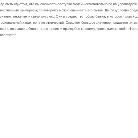
до быть идиотом, что бы оценивать поступки людей исключительно по нац.принадлежн
инственным критерием, по которому можно оценивать его бытие. Да, безусловно сред
знания, также как и среди русских. Они и создают тот образ бытия, в котором происхо
оциональный характер, а не этнический. Слишком большое значение придается их эмо
овень сознание, абсолютно нетерпим и враждебен ко всему, кроме самого себя. И не в
оявляется.