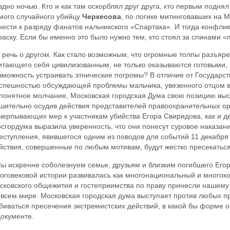
здно ночью. Кто и как там оскорблял друг друга, кто первым поднял
мого случайного убийцу
Черкесова
, по логике митинговавших на
нести к разряду фанатов нальчикского «Спартака». И тогда конфли
раску. Если бы именно это было нужно тем, кто стоял за спинами «
 речь о другом. Как стало возможным, что огромные толпы разъяре
итающего себя цивилизованным, не только оказываются готовыми, 
зможность устраивать этнические погромы? В отличие от Государс
спешностью обсуждающей проблемы мальчика, увезенного отцом в
понятное молчание, Московская городская Дума свою позицию выс
шительно осудив действия представителей правоохранительных ор
черпывающих мер к участникам убийства Егора Свиридова, как и д
сгордума выразила уверенность, что они понесут суровое наказан
еступления, явившегося одним из поводов для событий 11 декабря 
йствия, совершенные по любым мотивам, будут жестко пресекаться
ы искренне соболезнуем семье, друзьям и близким погибшего Егор
оговековой истории развивалась как многонациональный и многок
сковского общежития и гостеприимства по праву принесли нашему
 всем мире. Московская городская дума выступает против любых п
биваться пресечения экстремистских действий, в какой бы форме о
документе.