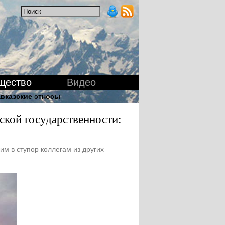
щество
Видео
вказские этносы
ской государственности:
м в ступор коллегам из других