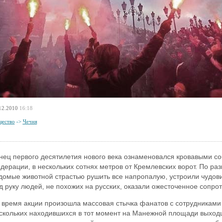
12.2010
16:18
ество
->
Чечня
нец первого десятилетия нового века ознаменовался кровавыми с
дерации, в нескольких сотнях метров от Кремлевских ворот. По ра
домые животной страстью рушить все напропалую, устроили чудо
д руку людей, не похожих на русских, оказали ожесточенное сопро
 время акции произошла массовая стычка фанатов с сотрудникам
скольких находившихся в тот момент на Манежной площади выходц