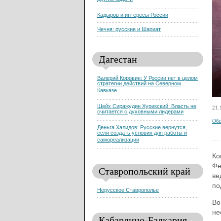
другие задачи
Кадыров и интересы России
Чечня: русские и Шариат
Дагестан
Валерий Коровин: У России нет в целом
стратегии действий на Северном
Кавказе
Шейх Сиражудин Хурикский: Власть не
21.
считается с духовными лидерами
Общ
Деньга Халидов: Русские вернутся,
если создать условия для работы и
самореализации
Ко
Фе
Ставропольский край
ве
по
Нерусское Ставрополье
Во
не
Кабардино-Балкария