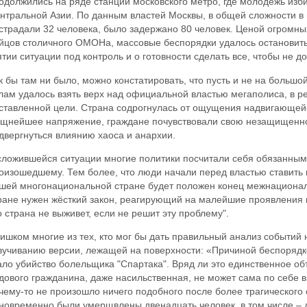
одолжились на ряде станций московского метро, где молодежь изби
нтральной Азии. По данным властей Москвы, в общей сложности в 
страдали 32 человека, было задержано 80 человек. Ценой огромных
йцов столичного ОМОНа, массовые беспорядки удалось остановить
ятии ситуации под контроль и о готовности сделать все, чтобы не д
к бы там ни было, можно констатировать, что пусть и не на больш
лам удалось взять верх над официальной властью мегаполиса, в ре
ставленной цели. Страна содрогнулась от ощущения надвигающейс
щнейшее напряжение, граждане почувствовали свою незащищенност
двергнуться влиянию хаоса и анархии.
сложившейся ситуации многие политики посчитали себя обязанным
оизошедшему. Тем более, что люди начали перед властью ставить 
шей многонациональной стране будет положен конец межнациональ
ране нужен жёсткий закон, реагирующий на малейшие проявления
о страна не выживет, если не решит эту проблему".
ишком многие из тех, кто мог бы дать правильный анализ событий 
вучиванию версии, лежащей на поверхности: «Причиной беспоряд
ало убийство болельщика "Спартака". Вряд ли это единственное 
дового гражданина, даже насильственная, не может сама по себе 
чему-то не произошло ничего подобного после более трагического 
новременно были умерщвлены двенадцать человек, в том числе – 