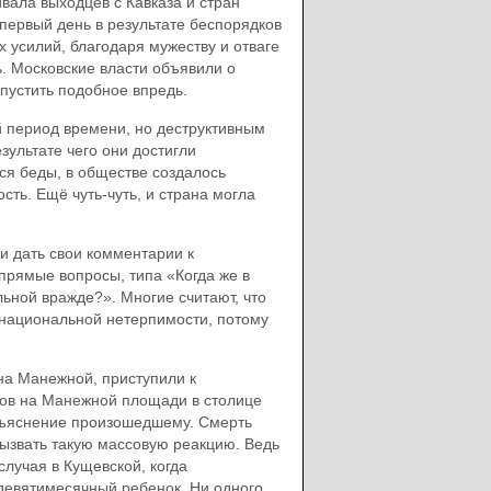
вала выходцев с Кавказа и стран
первый день в результате беспорядков
 усилий, благодаря мужеству и отваге
. Московские власти объявили о
опустить подобное впредь.
ой период времени, но деструктивным
зультате чего они достигли
я беды, в обществе создалось
ь. Ещё чуть-чуть, и страна могла
и дать свои комментарии к
прямые вопросы, типа «Когда же в
ной вражде?». Многие считают, что
 национальной нетерпимости, потому
на Манежной, приступили к
ков на Манежной площади в столице
объяснение произошедшему. Смерть
вызвать такую массовую реакцию. Ведь
случая в Кущевской, когда
девятимесячный ребенок. Ни одного