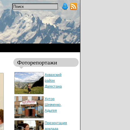
Фоторепортажи
Ахвахский
район
Дагестана
Хутор
Шевченко,
Адыгея
Презентация
доклада