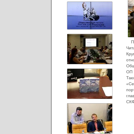
Пре
Чит
Кру
отн
Общ
ОП 
Так
«Се
пор
гла
СКФ