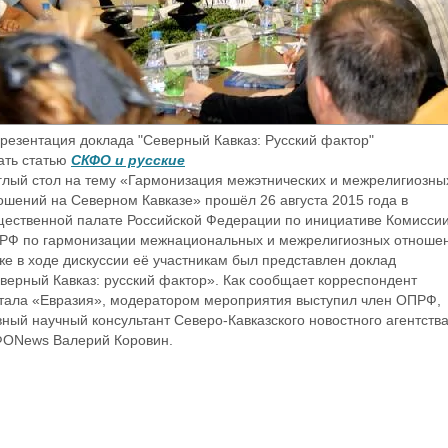
зентация доклада "Северный Кавказ: Русский фактор"
ать статью
СКФО и русские
глый стол на тему «Гармонизация межэтнических и межрелигиозны
ошений на Северном Кавказе» прошёл 26 августа 2015 года в
ественной палате Российской Федерации по инициативе Комисси
РФ по гармонизации межнациональных и межрелигиозных отноше
же в ходе дискуссии её участникам был представлен доклад
верный Кавказ: русский фактор». Как сообщает корреспондент
тала «Евразия», модератором мероприятия выступил член ОПРФ,
вный научный консультант Северо-Кавказского новостного агентств
ОNews Валерий Коровин.