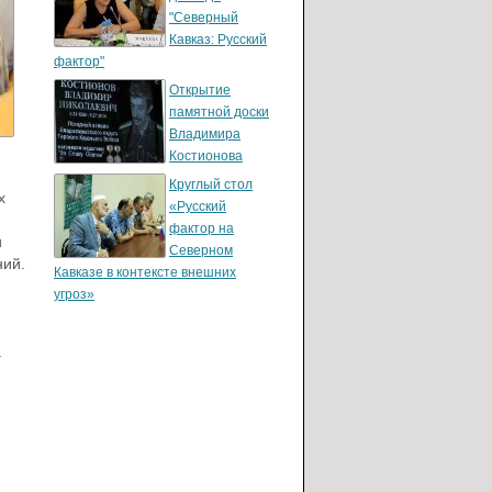
"Северный
Кавказ: Русский
фактор"
Открытие
памятной доски
Владимира
Костионова
Круглый стол
х
«Русский
фактор на
и
Северном
ний.
Кавказе в контексте внешних
угроз»
а