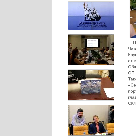
Пре
Чит
Кру
отн
Общ
ОП 
Так
«Се
пор
гла
СКФ