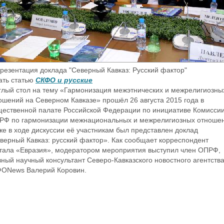
зентация доклада "Северный Кавказ: Русский фактор"
ать статью
СКФО и русские
глый стол на тему «Гармонизация межэтнических и межрелигиозны
ошений на Северном Кавказе» прошёл 26 августа 2015 года в
ественной палате Российской Федерации по инициативе Комисси
РФ по гармонизации межнациональных и межрелигиозных отноше
же в ходе дискуссии её участникам был представлен доклад
верный Кавказ: русский фактор». Как сообщает корреспондент
тала «Евразия», модератором мероприятия выступил член ОПРФ,
вный научный консультант Северо-Кавказского новостного агентств
ОNews Валерий Коровин.