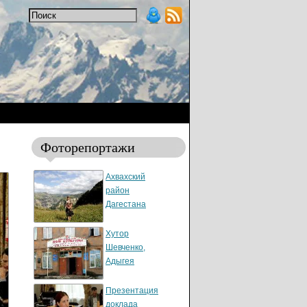
Фоторепортажи
Ахвахский
район
Дагестана
Хутор
Шевченко,
Адыгея
Презентация
доклада