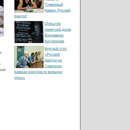
"Северный
Кавказ: Русский
фактор"
Открытие
памятной доски
Владимира
Костионова
Круглый стол
х
«Русский
фактор на
и
Северном
ний.
Кавказе в контексте внешних
угроз»
а