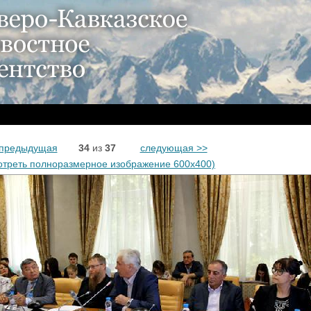
 предыдущая
34
из
37
следующая >>
отреть полноразмерное изображение 600x400)