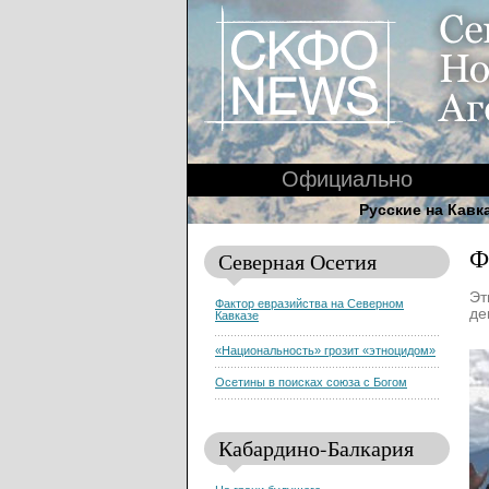
Официально
Русские на Кавк
Ф
Северная Осетия
Эт
Фактор евразийства на Северном
де
Кавказе
«Национальность» грозит «этноцидом»
Осетины в поисках союза с Богом
Кабардино-Балкария