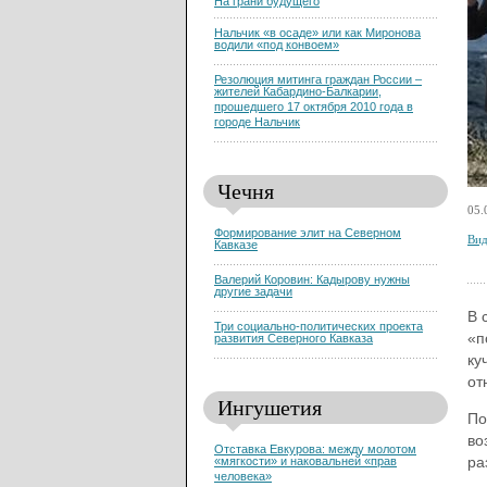
На грани будущего
Нальчик «в осаде» или как Миронова
водили «под конвоем»
Резолюция митинга граждан России –
жителей Кабардино-Балкарии,
прошедшего 17 октября 2010 года в
городе Нальчик
Чечня
05.
Формирование элит на Северном
Вид
Кавказе
Валерий Коровин: Кадырову нужны
другие задачи
В 
Три социально-политических проекта
«п
развития Северного Кавказа
ку
от
Ингушетия
По
во
Отставка Евкурова: между молотом
ра
«мягкости» и наковальней «прав
человека»