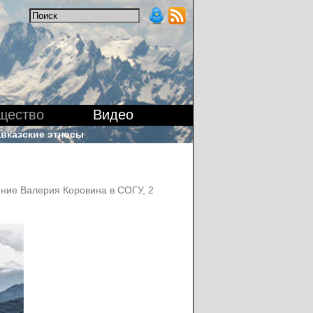
щество
Видео
вказские этносы
ение Валерия Коровина в СОГУ, 2