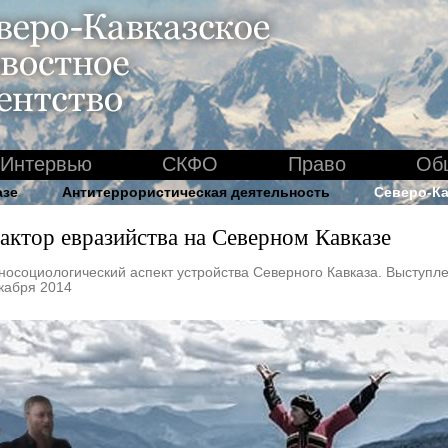
Интервью
СКФО
Право
Об
азе
Антитеррористическая деятельность
Северо-Ка
актор евразийства на Северном Кавказе
носоциологический аспект устройства Северного Кавказа. Выступл
кабря 2014