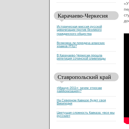
«У
пе
Карачаево-Черкесия
ст
до
Историческая миссия русской
цивилизации против безликого
гражданского общества
Возможна ли передача аланских
храмов РПЦ?
В Карачаево-Черкесии прошла
репетиция сочинской олимпиады
Ставропольский край
«Машук-2011»: зачем этносам
«айфонизация»?
На Северном Кавказе будет своя
Википедия
Цветущая сложность Кавказа: «все мы
русские»