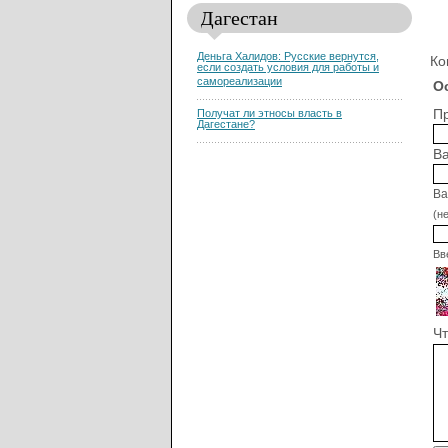
Дагестан
Деньга Халидов: Русские вернутся,
Ко
если создать условия для работы и
самореализации
О
Пр
Получат ли этносы власть в
Дагестане?
Ва
Ва
(н
Вв
Чт