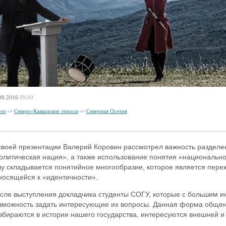
09.2016
09:00
ео
->
Северо-Кавказские этносы
->
Северная Осетия
своей презентации Валерий Коровин рассмотрел важность разделен
олитическая нация», а также использование понятия «национальнос
чу складывается понятийное многообразие, которое является переж
носящейся к «идентичности».
сле выступления докладчика студенты СОГУ, которые с большим и
зможность задать интересующие их вопросы. Данная форма общени
збираются в истории нашего государства, интересуются внешней и