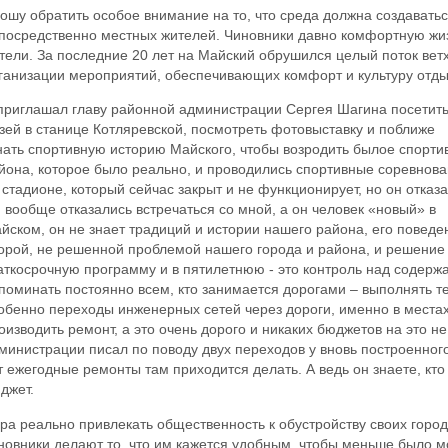
ошу обратить особое внимание на то, что среда должна создавать
посредственно местных жителей. Чиновники давно комфортную жиз
тели. За последние 20 лет на Майский обрушился целый поток вет
ганизации мероприятий, обеспечивающих комфорт и культуру отды
приглашал главу районной администрации Сергея Шагина посетит
зей в станице Котляревской, посмотреть фотовыставку и поближе
нать спортивную историю Майского, чтобы возродить былое спорти
йона, которое было реально, и проводились спортивные соревнов
 стадионе, который сейчас закрыт и не функционирует, но он отказа
 вообще отказались встречаться со мной, а он человек «новый» в
йском, он не знает традиций и истории нашего района, его повед
орой, не решенной проблемой нашего города и района, и решение 
аткосрочную программу и в пятилетнюю - это контроль над содерж
поминать постоянно всем, кто занимается дорогами – выполнять т
обенно переходы инженерных сетей через дороги, именно в местах
оизводить ремонт, а это очень дорого и никаких бюджетов на это не
министрации писал по поводу двух переходов у вновь построенного 
т ежегодные ремонты там приходится делать. А ведь он знаете, кто 
джет.
ра реально привлекать общественность к обустройству своих городов
новники делают то, что им кажется удобным, чтобы меньше было м