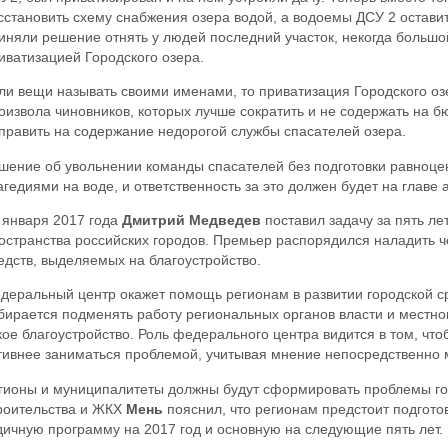
сстановить схему снабжения озера водой, а водоемы ДСУ 2 оставит
иняли решение отнять у людей последний участок, некогда большо
иватизацией Городского озера.
ли вещи называть своими именами, то приватизация Городского озе
оизвола чиновников, которых лучше сократить и не содержать на 
править на содержание недорогой службы спасателей озера.
шение об увольнении команды спасателей без подготовки равноце
агедиями на воде, и ответственность за это должен будет на главе
 января 2017 года
Дмитрий Медведев
поставил задачу за пять ле
остранства российских городов. Премьер распорядился наладить ч
едств, выделяемых на благоустройство.
деральный центр окажет помощь регионам в развитии городской ср
бирается подменять работу региональных органов власти и местно
кое благоустройство. Роль федерального центра видится в том, чт
тивнее заниматься проблемой, учитывая мнение непосредственно 
гионы и муниципалитеты должны будут сформировать проблемы го
роительства и ЖКХ
Мень
пояснил, что регионам предстоит подгото
дичную программу на 2017 год и основную на следующие пять лет.