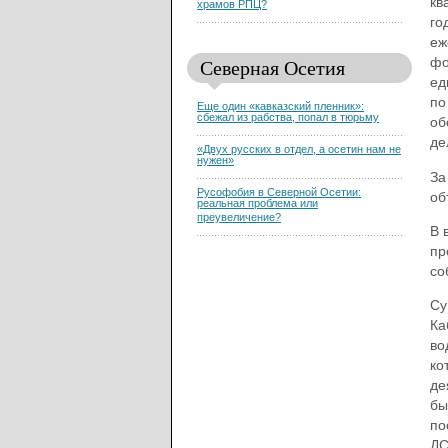
кв
храмов РПЦ?
го
еж
Северная Осетия
фо
ед
по
Еще один «кавказский пленник»:
сбежал из рабства, попал в тюрьму
об
де
«Двух русских в отдел, а осетин нам не
нужен»
За
Русофобия в Северной Осетии:
об
реальная проблема или
преувеличение?
В 
пр
со
Су
Ка
во
ко
де
бы
по
ДС