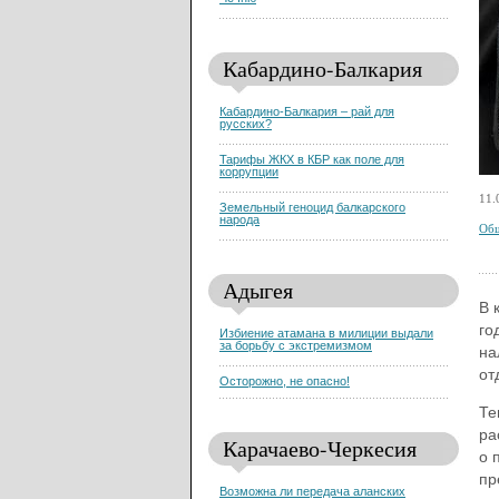
Чечню
Кабардино-Балкария
Кабардино-Балкария – рай для
русских?
Тарифы ЖКХ в КБР как поле для
коррупции
11.
Земельный геноцид балкарского
народа
Общ
Адыгея
В 
го
Избиение атамана в милиции выдали
за борьбу с экстремизмом
на
от
Осторожно, не опасно!
Те
ра
Карачаево-Черкесия
о 
пр
Возможна ли передача аланских