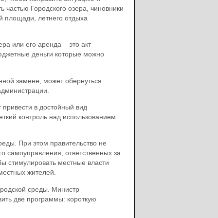
ь частью Городского озера, чиновники
й площади, летнего отдыха
ра или его аренда – это акт
бюджетные деньги которые можно
нной замене, может обернуться
 администрации.
т привести в достойный вид
еткий контроль над использованием
еды. При этом правительство не
го самоуправления, ответственных за
обы стимулировать местные власти
местных жителей.
родской среды. Министр
вить две программы: короткую