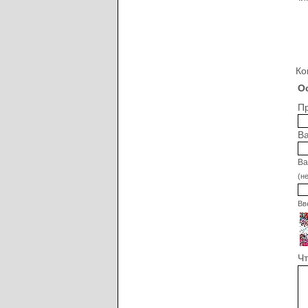
Ко
О
Пр
Ва
Ва
(н
Вв
Чт