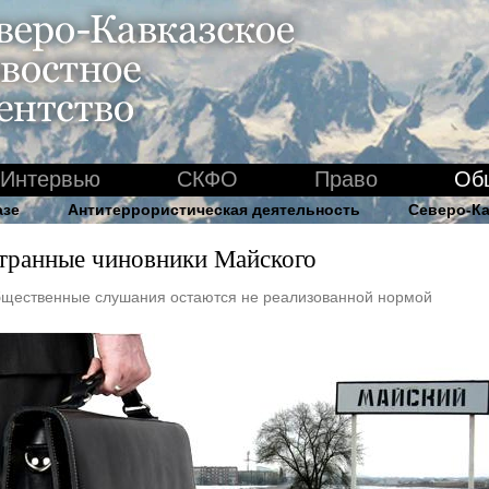
Интервью
СКФО
Право
Об
азе
Антитеррористическая деятельность
Северо-Ка
транные чиновники Майского
щественные слушания остаются не реализованной нормой