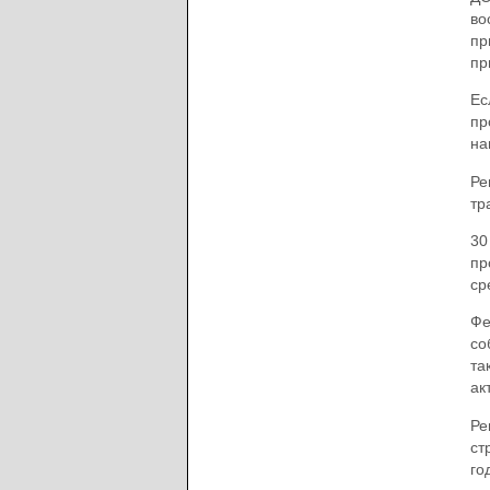
во
пр
пр
Ес
пр
на
Ре
тр
30
пр
ср
Фе
со
та
ак
Ре
ст
го