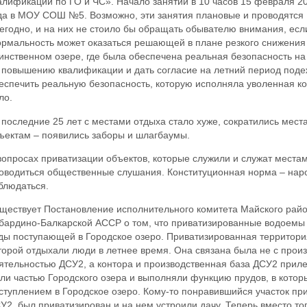
алификации по ГО и ЧС». Начало занятий в 10 часов 15 февраля 2
да в МОУ СОШ №5. Возможно, эти занятия плановые и проводятся
егодно, и на них не стоило бы обращать обывателю внимания, если 
рмальность может оказаться решающей в плане резкого снижения 
инственном озере, где была обеспечена реальная безопасность на 
 повышению квалификации и дать согласие на летний период подеж
еспечить реальную безопасность, которую исполняла уволенная ко
ло.
 последние 25 лет с местами отдыха стало хуже, сократились мест
ъектам – появились заборы и шлагбаумы.
вопросах приватизации объектов, которые служили и служат места
оводиться общественные слушания. Конституционная норма – наро
блюдаться.
ществует Постановление исполнительного комитета Майского райо
бардино-Балкарской АССР о том, что приватизированные водоемы 
ды поступающей в Городское озеро. Приватизированная территори
торой отдыхали люди в летнее время. Она связана была не с прои
ятельностью ДСУ2, а контора и производственная база ДСУ2 приле
ли частью Городского озера и выполняли функцию прудов, в котор
ступлением в Городское озеро. Кому-то понравившийся участок пр
У2, был приватизирован и на нем устроили дачу. Теперь вместо то