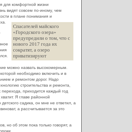
ся для комфортной жизни
нь видят совсем по-иному, чем
хости в плане понимания и
ха.
Спасателей майского
«Городского озера»
ь
предупредили о том, что с
нового 2017 года их
вное
сократят, а озеро
ания
приватизируют
лся.
ение можно назвать высокомерным.
которой необходимо включить и в
анием и ремонтом дорог. Надо
ехнологию строительства и ремонта,
 перехода, приходится каждый год
 хватит. Я главе районной
детского садика, он мне не ответил, а
виноват, а рассчитывается за это
, но об этом пока только говорят, а
ороки.