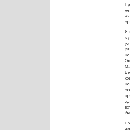
Пр
не
жи
ор
Я 
му
уз
ра
на
Он
Ма
Вт
кр
на
ос
пр
ад
во
бю
По
чи