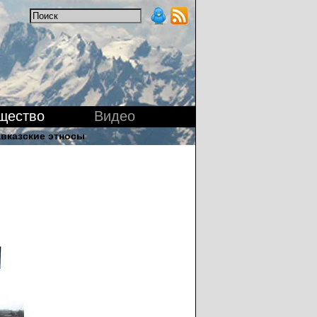
щество
Видео
вказские этносы