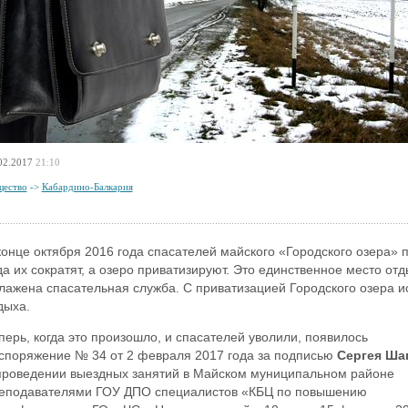
02.2017
21:10
ество
->
Кабардино-Балкария
конце октября 2016 года спасателей майского «Городского озера» п
да их сократят, а озеро приватизируют. Это единственное место от
лажена спасательная служба. С приватизацией Городского озера и
дыха.
перь, когда это произошло, и спасателей уволили, появилось
споряжение № 34 от 2 февраля 2017 года за подписью
Сергея Ша
проведении выездных занятий в Майском муниципальном районе
еподавателями ГОУ ДПО специалистов «КБЦ по повышению