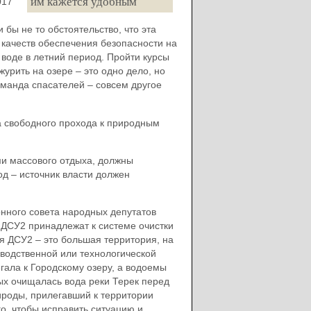
им кажется удобным
017
бы не то обстоятельство, что эта
качеств обеспечения безопасности на
воде в летний период. Пройти курсы
урить на озере – это одно дело, но
манда спасателей – совсем другое
а свободного прохода к природным
ми массового отдыха, должны
д – источник власти должен
нного совета народных депутатов
ДСУ2 принадлежат к системе очистки
я ДСУ2 – это большая территория, на
зводственной или технологической
гала к Городскому озеру, а водоемы
ых очищалась вода реки Терек перед
ироды, прилегавший к территории
го, чтобы исправить ситуацию и