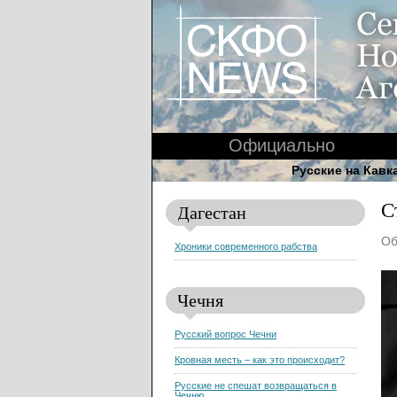
Официально
Русские на Кавк
С
Дагестан
Об
Хроники современного рабства
Чечня
Русский вопрос Чечни
Кровная месть – как это происходит?
Русские не спешат возвращаться в