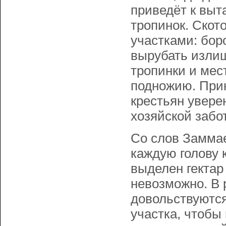
приведёт к выт
тропинок. Скот
участками: бор
вырубать излиш
тропинки и мест
подножию. При
крестьян увере
хозяйской забо
Со слов Замма
каждую голову к
выделен гектар
невозможно. В 
довольствуются
участка, чтобы