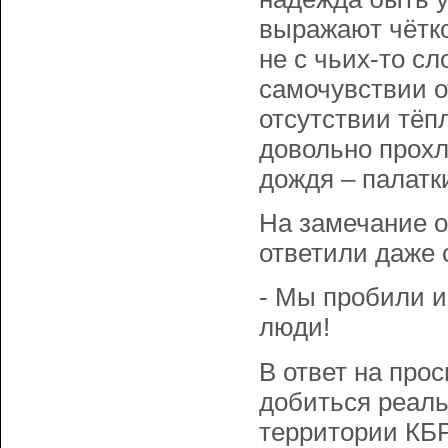
выражают чётко
не с чьих-то сл
самочувствии о
отсутствии тёп
довольно прохл
дождя – палатк
На замечание о
ответили даже с
- Мы пробили 
люди!
В ответ на про
добиться реаль
территории КБР