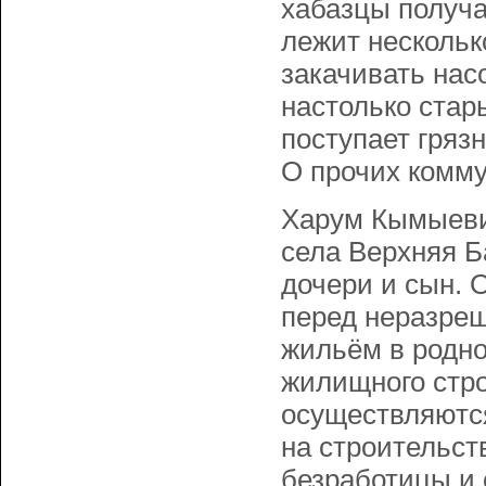
хабазцы получа
лежит нескольк
закачивать нас
настолько стар
поступает гряз
О прочих комму
Харум Кымыевич
села Верхняя Б
дочери и сын. 
перед неразреш
жильём в родно
жилищного стро
осуществляютс
на строительст
безработицы и 