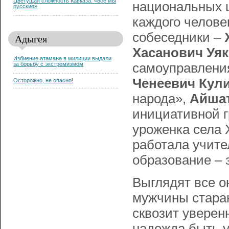
Цветущая сложность Кавказа: «все мы
национальных ш
русские»
каждого челове
собеседники –
Адыгея
Хасанович Уя
Избиение атамана в милиции выдали
самоуправления
за борьбу с экстремизмом
Ченеевич Кул
Осторожно, не опасно!
народа»,
Айшат
инициативной 
уроженка села Х
работала учите
образование – 
Выглядят все о
мужчины стараю
сквозит уверенн
надежда быть 