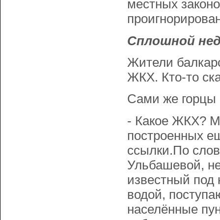
местных законо
проигнорирован
Сплошной не
Жители балкарс
ЖКХ. Кто-то ска
Сами же горцы 
- Какое ЖКХ? М
построенных ещ
ссылки.По слов
Ульбашевой, не
известный под 
водой, поступа
населённые пун