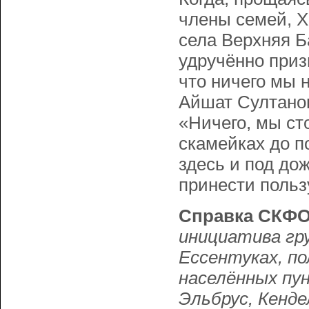
члены семей, Х
села Верхняя Б
удручённо призн
что ничего мы 
Айшат Султанов
«Ничего, мы ст
скамейках до п
здесь и под дож
принести польз
Справка СКФО
инициатива гру
Ессентуках, по
населённых пун
Эльбрус, Кенде