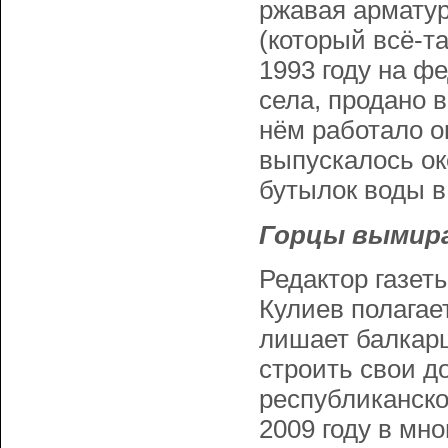
ржавая армату
(который всё-та
1993 году на ф
села, продано в
нём работало о
выпускалось о
бутылок воды в 
Горцы вымир
Редактор газет
Кулиев полагае
лишает балкарц
строить свои д
республиканско
2009 году в мн