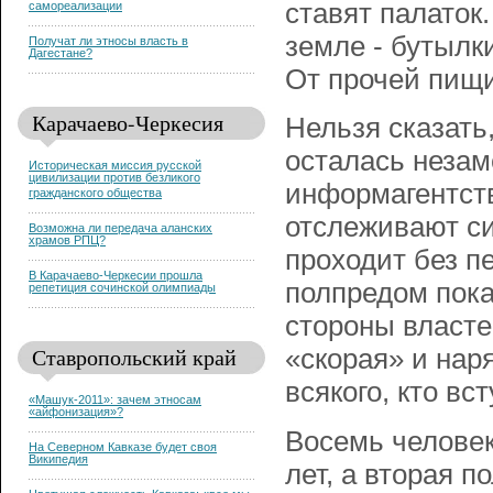
ставят палаток.
самореализации
земле - бутылки
Получат ли этносы власть в
Дагестане?
От прочей пищи
Карачаево-Черкесия
Нельзя сказать
осталась незам
Историческая миссия русской
цивилизации против безликого
информагентст
гражданского общества
отслеживают си
Возможна ли передача аланских
храмов РПЦ?
проходит без п
В Карачаево-Черкесии прошла
полпредом пока
репетиция сочинской олимпиады
стороны власте
Ставропольский край
«скорая» и на
всякого, кто вс
«Машук-2011»: зачем этносам
«айфонизация»?
Восемь человек
На Северном Кавказе будет своя
Википедия
лет, а вторая 