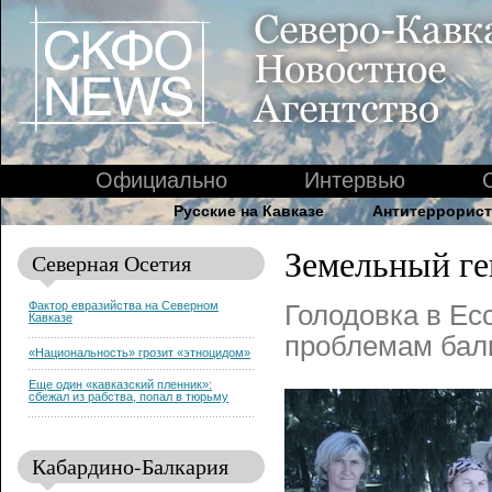
Официально
Интервью
Русские на Кавказе
Антитеррорист
Земельный ге
Северная Осетия
Фактор евразийства на Северном
Голодовка в Ес
Кавказе
проблемам балк
«Национальность» грозит «этноцидом»
Еще один «кавказский пленник»:
сбежал из рабства, попал в тюрьму
Кабардино-Балкария