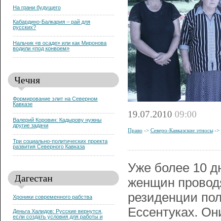
На грани будущего
Кабардино-Балкария – рай для
русских?
Нальчик «в осаде» или как Миронова
водили «под конвоем»
Чечня
Формирование элит на Северном
Кавказе
19.07.2010
09:00
Валерий Коровин: Кадырову нужны
другие задачи
Право
->
Северо-Кавказские этносы
->
Три социально-политических проекта
развития Северного Кавказа
Уже более 10 д
Дагестан
женщин проводя
резиденции по
Хроники современного рабства
Ессентуках. Он
Деньга Халидов: Русские вернутся,
если создать условия для работы и