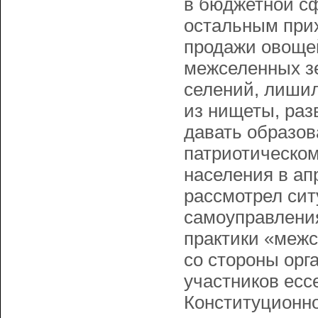
в бюджетной сф
остальным прих
продажи овощей
межселенных з
селений, лишил
из нищеты, раз
давать образов
патриотическом
населения в ап
рассмотрел сит
самоуправлени
практики «межс
со стороны орг
участников есс
Конституционно