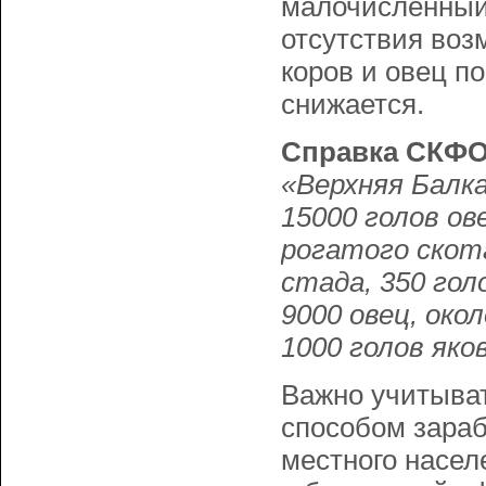
малочисленный 
отсутствия воз
коров и овец по
снижается.
Справка СКФО
«Верхняя Балка
15000 голов ов
рогатого скота
стада, 350 гол
9000 овец, око
1000 голов яко
Важно учитыват
способом зара
местного насел