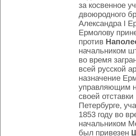
за косвенное у
двоюродного б
Александра I Е
Ермолову прине
против
Наполе
начальником ш
во время загра
всей русской а
назначение Ерм
управляющим на
своей отставки
Петербурге, уча
1853 году во в
начальником Мо
был привезен
Ш