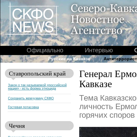
Официально
Интервью
Русские на Кавказе
Антитеррорист
Генерал Ермо
Ставропольский край
Кавказе
Закон о так называемой «российской
нации» - есть форма этноцида
Тема Кавказско
Сохранить жемчужину СКФО
личность Ермол
Гостевая потасовка
горячих споров
Чечня