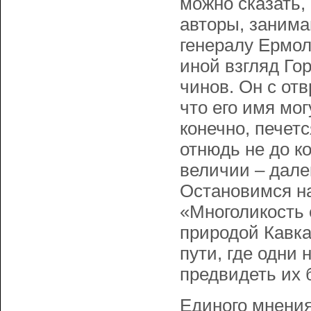
можно сказать
авторы, занима
генералу Ермол
иной взгляд Го
чинов. Он с от
что его имя мо
конечно, печет
отнюдь не до к
величии – дале
Остановимся на
«Многоликость 
природой Кавк
пути, где одни
предвидеть их 
Единого мнения