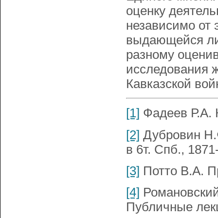
оценку деятель
независимо от 
выдающейся лич
разному оценив
исследования ж
Кавказской вой
[1]
Фадеев Р.А. К
[2]
Дубровин Н.Ф
в 6т. Спб., 1871
[3]
Потто В.А. П
[4]
Романовский 
Публичные лекц