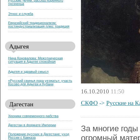
Русские Чечни: рассказ коренного
грозненца
Этнос и служба
Евразийский традиционализм:
постиндустриализация плюс традиция
Адыгея
Нина Коновалова: Межэтническая
ситуация в Адыгее спокойная
Адыгея и здравый смысл
«Русский свинья пора уезжать»: участь
Косово для Адыгеи и Кубани
16.10.2010
11:50
Дагестан
СКФО
->
Русские на К
Хроники современного рабства
Дагестан в формате Империи
За многие годы
Положение русских в Дагестане: уход
огромный матер
России с Кавказа