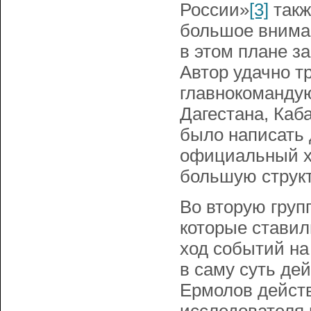
России»
[3]
такж
большое внима
в этом плане з
Автор удачно т
главнокомандую
Дагестана, Каб
было написать 
официальный х
большую структ
Во вторую груп
которые ставил
ход событий на
в саму суть де
Ермолов действо