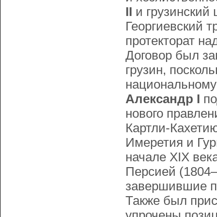
II
и грузинский
Георгиевский т
протекторат на
Договор был за
грузин, поскол
национальному 
Александр I
по
нового правлен
Картли-Кахетию.
Имеретия и Гури
начале XIX век
Персией (1804—
завершившие пр
Также был при
упрочены позиц