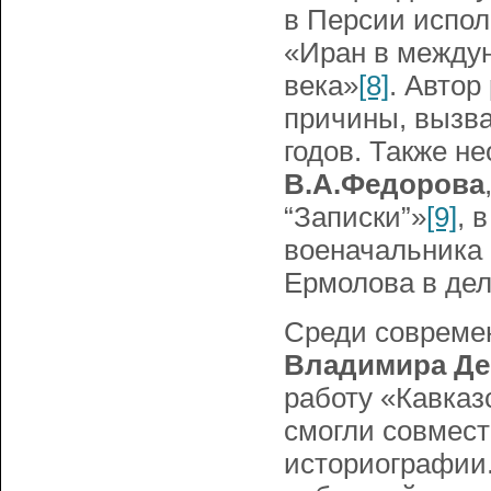
в Персии испол
«Иран в междун
века»
[8]
. Автор
причины, вызва
годов. Также н
В.А.Федорова
“Записки”»
[9]
, 
военачальника 
Ермолова в дел
Среди современ
Владимира Де
работу «Кавказ
смогли совмес
историографии