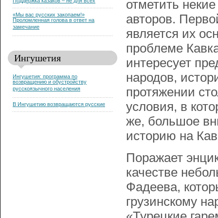
Поддержка казаков – не для всех
отметить некие
«Мы вас русских закопаем!»
авторов. Перво
Проломленная голова в ответ на
замечание
является их ос
проблеме Кавка
Ингушетия
интересует пре
народов, истор
Ингушетия: программа по
возвращению и обустройству
протяжении сто
русскоязычного населения
условия, в кото
В Ингушетию возвращаются русские
же, большое в
историю на Кав
Поражает энци
качестве небол
Фадеева, кото
грузинскому нар
«Турецкие гар