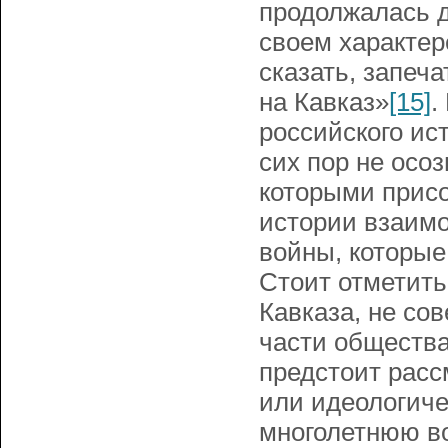
продолжалась д
своем характер
сказать, запеч
на Кавказ»
[15]
.
российского ист
сих пор не осо
которыми присо
истории взаимо
войны, которые
Стоит отметить
Кавказа, не со
части общества
предстоит рас
или идеологиче
многолетнюю во