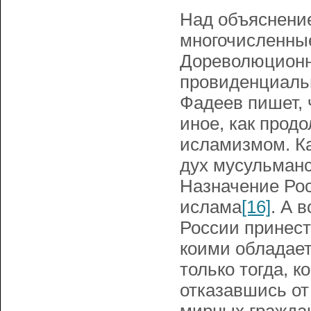
Над объяснение
многочисленные
Дореволюционн
провиденциальн
Фадеев пишет, 
иное, как прод
исламизмом. Ка
дух мусульманс
Назначение Рос
ислама
[16]
. А 
России принест
коими обладает
только тогда, к
отказавшись от