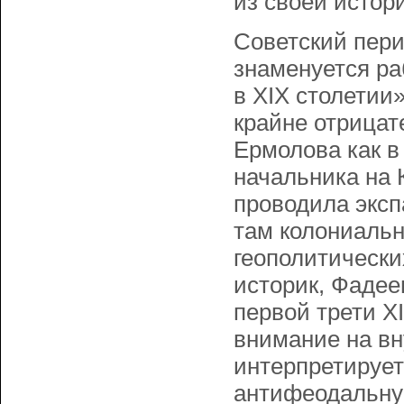
из своей истор
Советский пери
знаменуется ра
в XIX столетии
крайне отрицат
Ермолова как в
начальника на 
проводила эксп
там колониаль
геополитически
историк, Фадее
первой трети X
внимание на вн
интерпретирует
антифеодальну