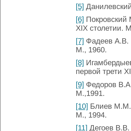
[5]
Данилевский 
[6]
Покровский 
XIX столетии. М
[7]
Фадеев А.В. 
М., 1960.
[8]
Игамбердыев
первой трети XI
[9]
Федоров В.А. 
М.,1991.
[10]
Блиев М.М.,
М., 1994.
[11]
Дегоев В.В.