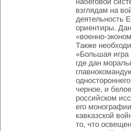
набеговой сист
взглядам на во
деятельность Е
ориентиры. Дан
«военно-эконом
Также необходи
«Большая игра 
где дан мораль
главнокомандую
одностороннего
черное, и бело
российском исс
его монографии
кавказской вой
то, что освеще