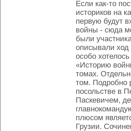
Если как-то по
историков на к
первую будут в
войны - сюда м
были участника
описывали ход 
особо хотелось
«Историю войны
томах. Отдельн
том. Подробно 
посольстве в П
Паскевичем, д
главнокомандую
плюсом являетс
Грузии. Сочине