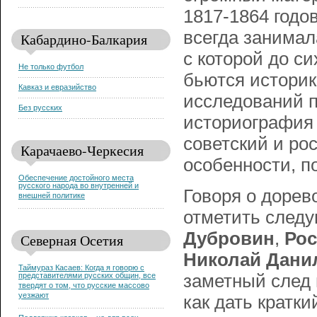
1817-1864 годо
всегда занима
Кабардино-Балкария
с которой до си
Не только футбол
бьются историк
Кавказ и евразийство
исследований п
Без русских
историография
советский и ро
Карачаево-Черкесия
особенности, п
Обеспечение достойного места
русского народа во внутренней и
Говоря о дорев
внешней политике
отметить след
Дубровин
,
Рос
Северная Осетия
Николай Дани
Таймураз Касаев: Когда я говорю с
представителями русских общин, все
заметный след 
твердят о том, что русские массово
уезжают
как дать кратк