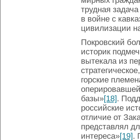
мирных граждан
трудная задач
в войне с кавк
цивилизации н
Покровский бол
историк подмеч
вытекала из пе
стратегическое
горские племен
оперировавшей 
базы»
[18]
. Под
российские исто
отличие от Зак
представлял дл
интереса»
[19]
.