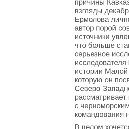
причины Кавказ
взгляды декабр
Ермолова лично
автор порой со
источники увле
что больше ста
серьезное исс
исследователя
истории Малой 
которую он пос
Северо-Западно
рассматривает 
с черноморским
командования н
В целом хочетс