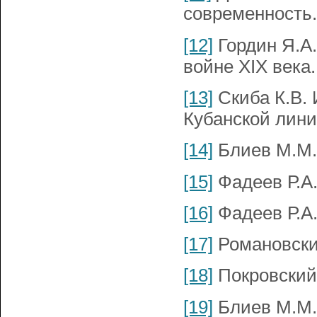
современность. 
[12]
Гордин Я.А.
войне XIX века.
[13]
Скиба К.В. 
Кубанской лини
[14]
Блиев М.М., 
[15]
Фадеев Р.А. 
[16]
Фадеев Р.А. 
[17]
Романовский
[18]
Покровский 
[19]
Блиев М.М., 