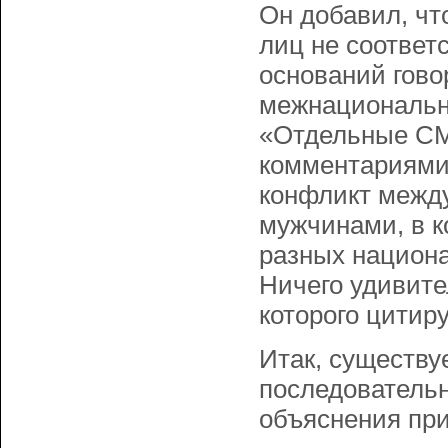
Он добавил, чт
лиц не соответ
оснований гово
межнационально
«Отдельные СМ
комментариями,
конфликт между
мужчинами, в к
разных национа
Ничего удивител
которого цитир
Итак, существу
последовательн
объяснения пр