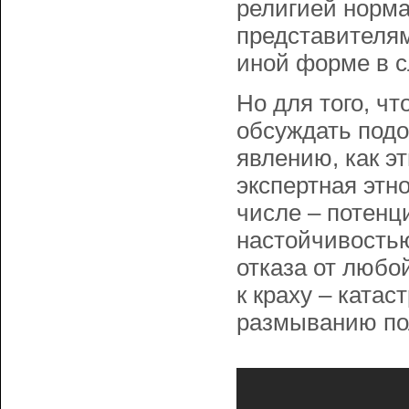
религией норма
представителям
иной форме в 
Но для того, чт
обсуждать подо
явлению, как э
экспертная этн
числе – потенц
настойчивостью
отказа от любо
к краху – ката
размыванию пол