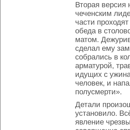
Вторая версия 
чеченским лиде
части проходят
обеда в столов
матом. Дежурив
сделал ему зам
собрались в ко
арматурой, тра
идущих с ужина
человек, и нап
полусмерти».
Детали произош
установило. Вс
явление чрезвы