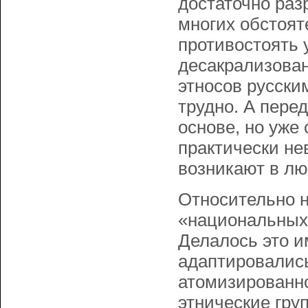
достаточно раз
многих обстоят
противостоять
десакрализова
этносов русски
трудно. А пере
основе, но уже
практически не
возникают в лю
Относительно н
«национальных
Делалось это и
адаптировались
атомизированно
этнические гру