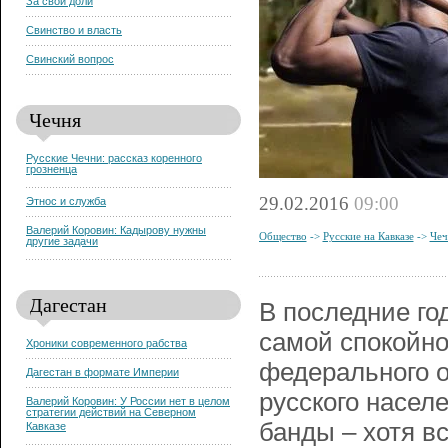
За свои доли
Свинство и власть
Свинский вопрос
Чечня
Русские Чечни: рассказ коренного
грозненца
29.02.2016
09:00
Этнос и служба
Валерий Коровин: Кадырову нужны
Общество
->
Русские на Кавказе
->
Чеч
другие задачи
Дагестан
В последние го
самой спокойно
Хроники современного рабства
федерального о
Дагестан в формате Империи
русского насел
Валерий Коровин: У России нет в целом
стратегии действий на Северном
банды – хотя в
Кавказе