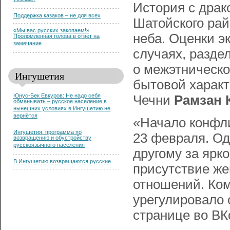
уезжают
История с драк
Поддержка казаков – не для всех
Шатойского рай
«Мы вас русских закопаем!»
неба. Оценки эк
Проломленная голова в ответ на
замечание
случаях, раздел
о межэтническо
Ингушетия
бытовой характ
Юнус-Бек Евкуров: Не надо себя
Чечни
Рамзан 
обманывать – русское население в
нынешних условиях в Ингушетию не
вернётся
«Начало конфл
Ингушетия: программа по
23 февраля. О
возвращению и обустройству
русскоязычного населения
другому за ярк
В Ингушетию возвращаются русские
присутствие же
отношений. Ком
урегулировало 
странице во ВК