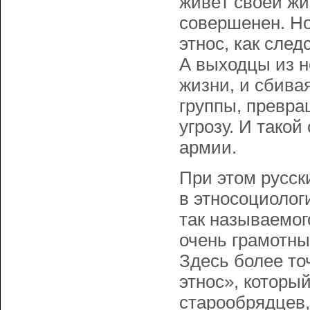
живёт своей жи
совершенен. Но
этнос, как след
А выходцы из н
жизни, и сбива
группы, превра
угрозу. И такой
армии.
При этом русск
в этносоциолог
так называемог
очень грамотны
Здесь более то
этнос», которы
старообрядцев,