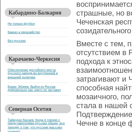
воспринимается
Кабардино-Балкария
страшные, но 
Чеченская респ
Не только футбол
созидательного
Кавказ и евразийство
Без русских
Вместе с тем, 
отсутствием в 
Карачаево-Черкесия
подхода к этно
взаимоотношен
Обеспечение достойного места
русского народа во внутренней и
затрагивают и 
внешней политике
способная найт
Борис Эбзеев: Выйти из России
добровольно нас никто не заставит
мозаичного, по
стала в нашей 
Северная Осетия
Подтверждением
Таймураз Касаев: Когда я говорю с
Чечне в конце 
представителями русских общин, все
твердят о том, что русские массово