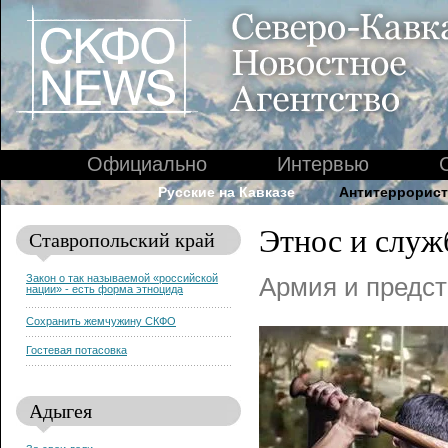
Официально
Интервью
Русские на Кавказе
Антитеррорист
Этнос и служ
Ставропольский край
Закон о так называемой «российской
Армия и предст
нации» - есть форма этноцида
Сохранить жемчужину СКФО
Гостевая потасовка
Адыгея