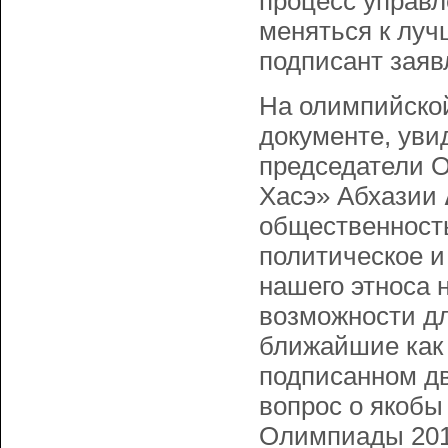
процесс управл
меняться к луч
подписант заяв
На олимпийской
документе, уви
председатели 
Хасэ» Абхазии
общественность
политическое и
нашего этноса 
возможности дл
ближайшие как 
подписанном дв
вопрос о якобы
Олимпиады 2014