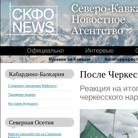
Официально
Интервью
Русские на Кавказе
Антитеррорист
После Черкес
Кабардино-Балкария
Странные чиновники Майского
Реакция на ито
Тарифная мафия
черкесского на
На грани будущего
Северная Осетия
Фактор евразийства на Северном