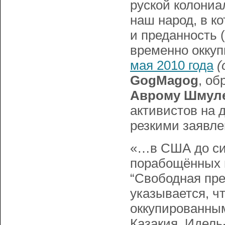
руской колониа
наш народ, в к
и преданность 
временно оккуп
мая 2010 года
(
GogMagog
, об
Аврому Шмул
активистов на 
резкими заявле
«…в США до сих
порабощённых н
“Свободная прес
указывается, ч
оккупированным
Казакия, Идель