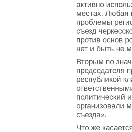
активно исполь
местах. Любая 
проблемы реги
съезд черкесск
против основ ро
нет и быть не м
Вторым по знач
председателя п
республикой кл
ответственным
политический и
организовали 
съезда».
Что же касается