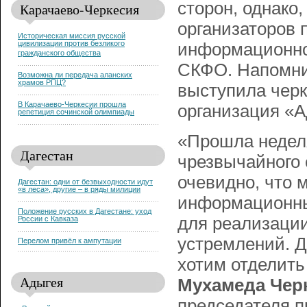
сторон, однако
Карачаево-Черкесия
организаторов 
Историческая миссия русской
цивилизации против безликого
информационной
гражданского общества
СКФО. Напомни
Возможна ли передача аланских
храмов РПЦ?
выступила черк
В Карачаево-Черкесии прошла
организация «А
репетиция сочинской олимпиады
«Прошла неделя
Дагестан
чрезвычайного 
очевидно, что м
Дагестан: одни от безвыходности идут
«в леса», другие – в ряды милиции
информационны
Положение русских в Дагестане: уход
для реализации
России с Кавказа
устремлений. Д
Перелом привёл к ампутации
хотим отделить 
Адыгея
Мухамеда Чер
председателя п