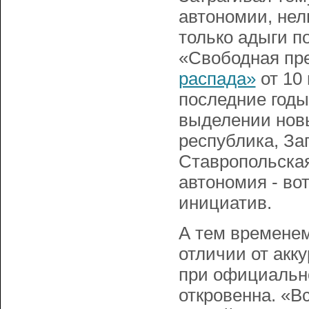
автономии, нел
только адыги п
«Свободная пр
распада»
от 10 
последние годы
выделении нов
республика, За
Ставропольская
автономия - во
инициатив.
А тем временем
отличии от акк
при официальн
откровенна. «Вс