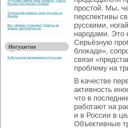
«Русский свинья пора уезжать»: участь
Косово для Адыгеи и Кубани
простой. Мы, ч
Этнический перекос гонит русских из
перспективы св
Адыгеи
русскими, нога
Вас убивают хулиганы? Помочь не
можем, вертолётов нет
народами. Это 
Серьёзную про
Ингушетия
блокаде», сопр
связи «предст
В Ингушетию возвращаются русские
проблему на три
В качестве пер
активность инос
что в последни
работают на ра
и в России в це
Объективные т