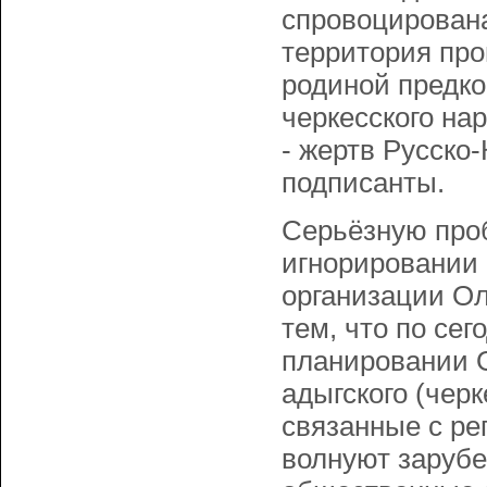
спровоцирована
территория пр
родиной предко
черкесского на
- жертв Русско
подписанты.
Серьёзную проб
игнорировании 
организации Ол
тем, что по се
планировании 
адыгского (черк
связанные с ре
волнуют зарубе