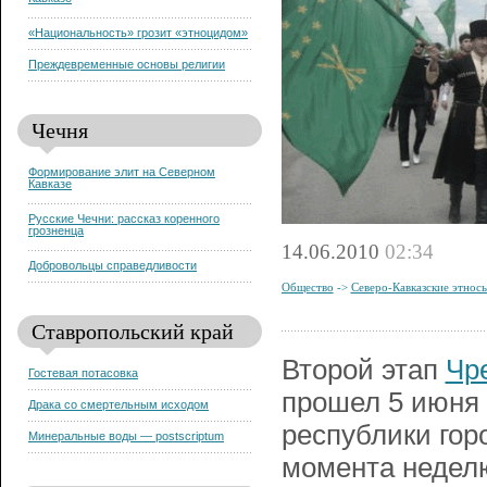
Кавказе
«Национальность» грозит «этноцидом»
Преждевременные основы религии
Чечня
Формирование элит на Северном
Кавказе
Русские Чечни: рассказ коренного
грозненца
14.06.2010
02:34
Добровольцы справедливости
Общество
->
Северо-Кавказские этнос
Ставропольский край
Второй этап
Чр
Гостевая потасовка
прошел 5 июня 
Драка со смертельным исходом
республики гор
Минеральные воды — postscriptum
момента недел