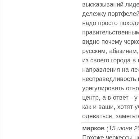
высказываний лидер
дележку портфелей,
надо просто поход
правительственным
видно почему черке
русским, абазинам,
из своего города в
направления на леч
несправедливость м
урегулировать отн
центр, а в ответ - 
как и ваши, хотят 
одеваться, заметьт
марков
(15 июня 2
Похоже черкессы не