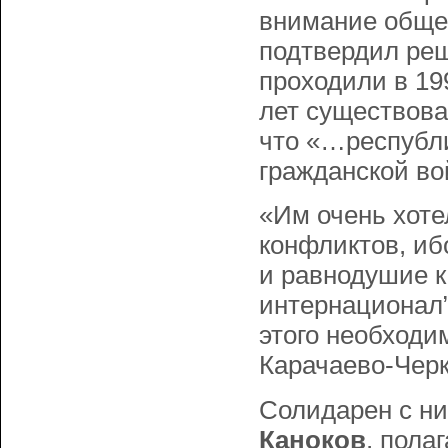
внимание общес
подтвердил реш
проходили в 19
лет существова
что «…республи
гражданской во
«Им очень хоте
конфликтов, иб
и равнодушие к
интернационал”
этого необходи
Карачаево-Черк
Солидарен с ни
Каноков
, пола