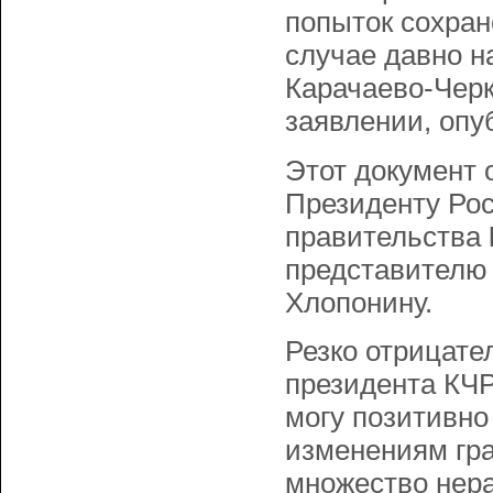
попыток сохран
случае давно н
Карачаево-Черк
заявлении, опу
Этот документ 
Президенту Ро
правительства
представителю
Хлопонину.
Резко отрицате
президента КЧ
могу позитивн
изменениям гран
множество нера