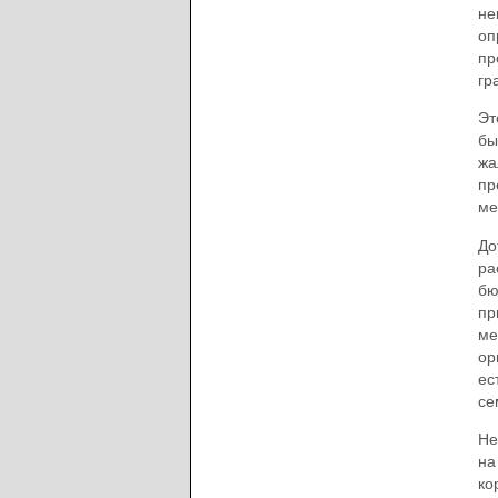
не
оп
пр
гр
Эт
бы
жа
пр
ме
До
ра
бю
пр
ме
ор
ес
се
Не
на
ко