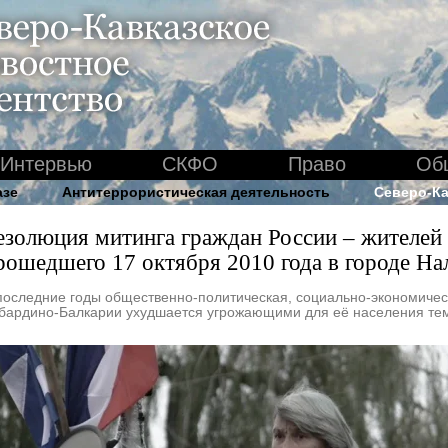
Интервью
СКФО
Право
Об
азе
Антитеррористическая деятельность
Северо-Ка
езолюция митинга граждан России – жителей
рошедшего 17 октября 2010 года в городе На
последние годы общественно-политическая, социально-экономичес
бардино-Балкарии ухудшается угрожающими для её населения те