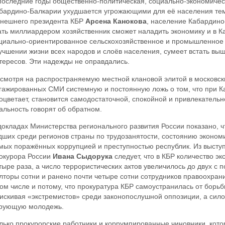
последние годы общественно-политическая, социально-экономичес
бардино-Балкарии ухудшается угрожающими для её населения тем
нешнего президента КБР
Арсена Канокова
, население Кабардино
ать миллиардером хозяйственник сможет наладить экономику и в К
циально-ориентированное сельскохозяйственное и промышленное п
учшении жизни всех народов и слоёв населения, сумеет встать выш
тересов. Эти надежды не оправдались.
смотря на распространяемую местной клановой элитой в московски
гажированных СМИ системную и постоянную ложь о том, что при К
оцветает, становится самодостаточной, спокойной и привлекательн
альность говорят об обратном.
докладах Министерства регионального развития России показано, 
дших среди регионов страны по трудозанятости, состоянию экономи
мых поражённых коррупцией и преступностью республик. Из высту
окурора России
Ивана Сыдорука
следует, что в КБР количество э
тыре раза, а число террористических актов увеличилось до двух с п
лторы сотни и ранено почти четыре сотни сотрудников правоохрани
том числе и потому, что прокуратура КБР самоустранилась от борь
искивая «экстремистов» среди законопослушной оппозиции, а сил
рующую молодежь.
лько прокурорские работники и коррумпированные чиновники, котор