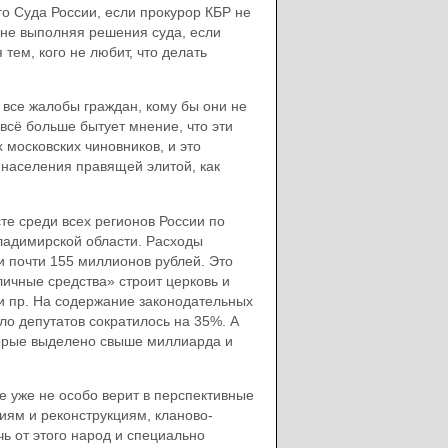
о Суда России, если прокурор КБР не
 не выполняя решения суда, если
ем, кого не любит, что делать
все жалобы граждан, кому бы они не
 всё больше бытует мнение, что эти
московских чиновников, и это
 населения правящей элитой, как
е среди всех регионов России по
Владимирской области. Расходы
и почти 155 миллионов рублей. Это
личные средства» строит церковь и
и пр. На содержание законодательных
ло депутатов сократилось на 35%. А
торые выделено свыше миллиарда и
е уже не особо верит в перспективные
иям и реконструкциям, кланово-
ь от этого народ и специально