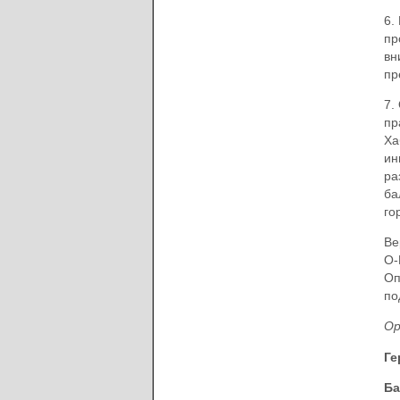
6.
пр
вн
пр
7.
пр
Ха
ин
ра
ба
го
Ве
О-
Оп
по
Ор
Ге
Ба