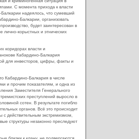
кая и криминогенная ситуация в
пами. С момента прихода к власти
-Балкарии надеялось, что сумевший
абардино-Балкарии, организовать
роизводство, будет заинтересован в
е лично-корыстных и этнических
х коридорах власти и
анокове Кабардино-Балкария
ой для инвесторов, цифры, факты и
что Кабардино-Балкария в числе
ки и прочим показателям, и одна из
пления Заместителя Генерального
кстремистских преступлений выросло в
оловиной сотен. В результате погибло
тельных органов. Всё это происходит
бы с действительным экстремизмом,
овые структуры незаконно преследуют
ые близки к клану, не подвергаются