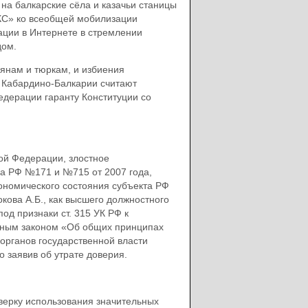
на балкарские сёла и казачьи станицы
 КС» ко всеобщей мобилизации
ации в Интернете в стремлении
дом.
вянам и тюркам, и избиения
и Кабардино-Балкарии считают
едерации гаранту Конституции со
ой Федерации, злостное
а РФ №171 и №715 от 2007 года,
ономического состояния субъекта РФ
кова А.Б., как высшего должностного
од признаки ст. 315 УК РФ к
льным законом «Об общих принципах
органов государственной власти
 заявив об утрате доверия.
ерку использования значительных