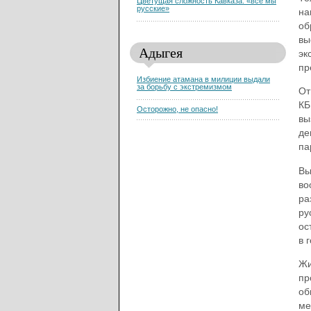
Цветущая сложность Кавказа: «все мы
русские»
на
об
вы
Адыгея
эк
пр
Избиение атамана в милиции выдали
за борьбу с экстремизмом
От
КБ
Осторожно, не опасно!
вы
де
па
Вы
во
ра
ру
ос
в 
Жи
пр
об
ме