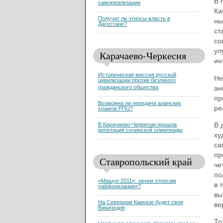
В 
самореализации
Ка
Получат ли этносы власть в
ны
Дагестане?
ст
со
ул
Карачаево-Черкесия
ин
Историческая миссия русской
Не
цивилизации против безликого
ан
гражданского общества
пр
Возможна ли передача аланских
ре
храмов РПЦ?
В 
В Карачаево-Черкесии прошла
репетиция сочинской олимпиады
ху
са
пр
Ставропольский край
че
по
«Машук-2011»: зачем этносам
в 
«айфонизация»?
вы
На Северном Кавказе будет своя
ве
Википедия
То