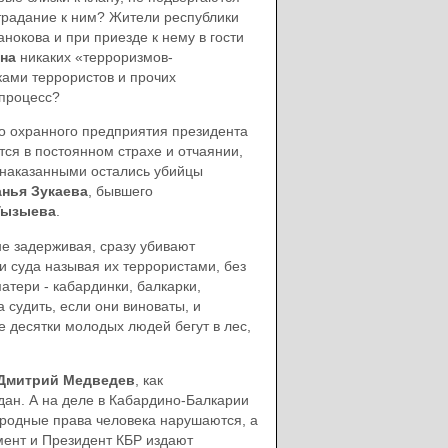
страдание к ним? Жители республики
нокова и при приезде к нему в гости
на
никаких «терроризмов-
ками террористов и прочих
 процесс?
го охранного предприятия президента
ся в постоянном страхе и отчаянии,
знаказанными остались убийцы
анья Зукаева
, бывшего
Гызыева
.
не задерживая, сразу убивают
и суда называя их террористами, без
атери - кабардинки, балкарки,
а судить, если они виноваты, и
ые десятки молодых людей бегут в лес,
Дмитрий Медведев
, как
дан. А на деле в Кабардино-Балкарии
родные права человека нарушаются, а
амент и Президент КБР издают