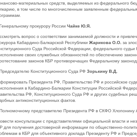
нансово-материальных средств, выделяемых из федерального бюд
лкарию, в том числе по многочисленным заявленным федеральны
ограммам.
 Генеральному прокурору России
Чайке Ю.Я.
ссмотреть вопрос о соответствии занимаемой должности и привлеч
окурора Кабардино-Балкарской Республики
Жарикова О.О.
за зло
нституционного Суда Российской Федерации, федерального судьи Н
исполнение своих служебных обязанностей по обеспечению законно
ротестование законов КБР противоречащих Федеральному законода
 Председателю Конституционного Суда РФ
Зорькину В.Д.
формировать Президента РФ, Правительство РФ и российское суд
исполнения в Кабардино-Балкарии Конституции Российской Федер
авительства РФ, Конституционного Суда РФ и других судебных ре
добных антиконституционных фактов.
 Полномочному представителю Президента РФ в СКФО Хлопонину А
овести консультации с представителями официальной власти и н
Р для получения достоверной информации по общественно-полити
облемам в КБР для объективного доклада Президенту РФ и Предсе