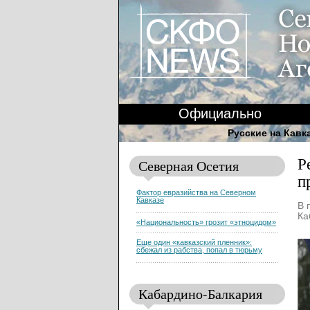
Официально
Русские на Кавк
Р
Северная Осетия
п
Фактор евразийства на Северном
Кавказе
В 
Ка
«Национальность» грозит «этноцидом»
Еще один «кавказский пленник»:
сбежал из рабства, попал в тюрьму
Кабардино-Балкария