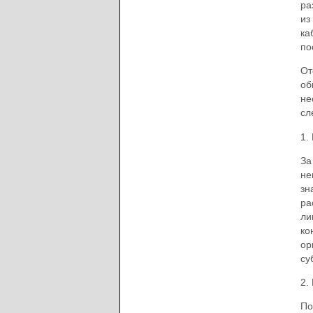
ра
из
ка
по
От
об
не
сл
1.
За
не
зн
ра
ли
ко
ор
су
2.
По