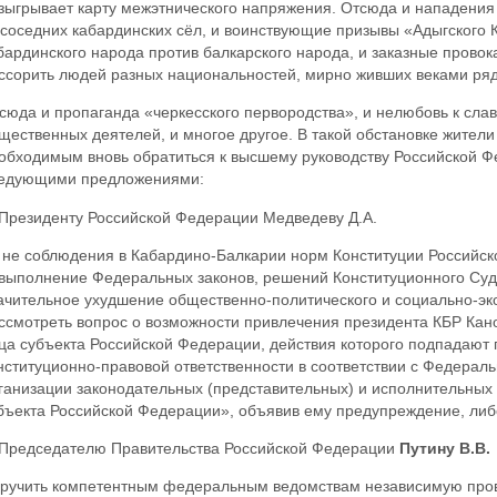
зыгрывает карту межэтнического напряжения. Отсюда и нападения 
 соседних кабардинских сёл, и воинствующие призывы «Адыгского
бардинского народа против балкарского народа, и заказные провок
ссорить людей разных национальностей, мирно живших веками ря
сюда и пропаганда «черкесского первородства», и нелюбовь к сла
щественных деятелей, и многое другое. В такой обстановке жител
обходимым вновь обратиться к высшему руководству Российской Ф
едующими предложениями:
 Президенту Российской Федерации Медведеву Д.А.
 не соблюдения в Кабардино-Балкарии норм Конституции Российск
выполнение Федеральных законов, решений Конституционного Суд
ачительное ухудшение общественно-политического и социально-эк
ссмотреть вопрос о возможности привлечения президента КБР Кано
ца субъекта Российской Федерации, действия которого подпадают п
нституционно-правовой ответственности в соответствии с Федера
ганизации законодательных (представительных) и исполнительных 
бъекта Российской Федерации», объявив ему предупреждение, либо
 Председателю Правительства Российской Федерации
Путину В.В.
ручить компетентным федеральным ведомствам независимую пров