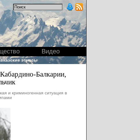
щество
Видео
вказские этносы
 Кабардино-Балкарии,
льчик
кая и криминогенная ситуация в
мпами