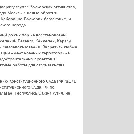
держку группе балкарских активистов,
да Москвы с целью обратить
Кабардино-Балкарии беззаконие, и
ского народа.
ний до сих пор не восстановлены
селений Безенги, Кёнделен, Карасу,
ии землепользования. Запретить любые
дации «межселенных территорий» и
адостроительных проектов в
ектные работы для строительства
лению Конституционного Суда РФ №171
онституционного Суда РФ по
Маган, Республика Саха-Якутия, не