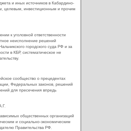
жета и иных источников в Кабардино-
м, целевым, инвестиционным и прочим
ении к уголовной ответственности
стное неисполнение решений
альчикского городского суда РФ и за
сти в КБР, систематическое не
тельству.
ейское сообщество о прецедентах
ации, Федеральных законов, решений
шений для пресечения впредь
.Г.
езависимых общественных организаций
ческим и социально-экономическим
дателю Правительства РФ.