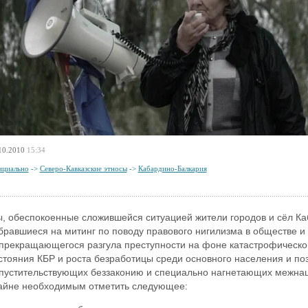
10.2010
15:34
циально
->
Северо-Кавказские этносы
->
Кабардино-Балкария
, обеспокоенные сложившейся ситуацией жители городов и сёл Ка
бравшиеся на митинг по поводу правового нигилизма в обществе и о
прекращающегося разгула преступности на фоне катастрофическо
стояния КБР и роста безработицы среди основного населения и по
пустительствующих беззаконию и специально нагнетающих межнац
айне необходимым отметить следующее: