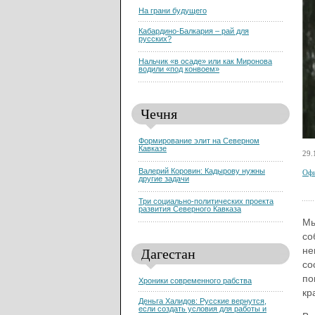
На грани будущего
Кабардино-Балкария – рай для
русских?
Нальчик «в осаде» или как Миронова
водили «под конвоем»
Чечня
Формирование элит на Северном
Кавказе
29.
Валерий Коровин: Кадырову нужны
Офи
другие задачи
Три социально-политических проекта
развития Северного Кавказа
Мы
со
Дагестан
не
со
по
Хроники современного рабства
кр
Деньга Халидов: Русские вернутся,
если создать условия для работы и