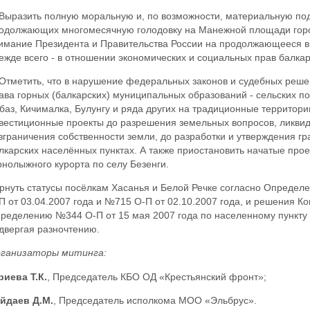
 Выразить полную моральную и, по возможности, материальную под
одолжающих многомесячную голодовку на Манежной площади горо
имание Президента и Правительства России на продолжающееся в 
ежде всего - в отношении экономических и социальных прав балкар
 Отметить, что в нарушение федеральных законов и судебных реше
ава горных (балкарских) муниципальных образований - сельских по
баз, Кичималка, Булунгу и ряда других на традиционные территор
вестиционные проекты до разрешения земельных вопросов, ликви
зграничения собственности земли, до разработки и утверждения гр
лкарских населённых пунктах. А также приостановить начатые про
рнолыжного курорта по селу Безенги.
рнуть статусы посёлкам Хасанья и Белой Речке согласно Опреде
П от 03.04.2007 года и №715 О-П от 02.10.2007 года, и решения К
ределению №344 О-П от 15 мая 2007 года по населенному пункту 
двергая разночтению.
ганизаторы митинга:
риева Т.К.
, Председатель КБО ОД «Крестьянский фронт»;
йдаев Д.М.
, Председатель исполкома МОО «Эльбрус».