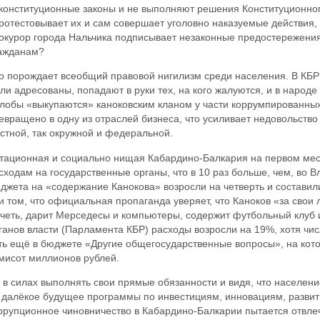
конституционные законы и не выполняют решения Конституционног
ротестовывает их и сам совершает уголовно наказуемые действия,
окурор города Нальчика подписывает незаконные предостережения т
ажданам?
о порождает всеобщий правовой нигилизм среди населения. В КБР 
ли адресованы, попадают в руки тех, на кого жалуются, и в народе
лобы «выкупаются» каноковским кланом у части коррумпированных 
евращено в одну из отраслей бизнеса, что усиливает недовольство
стной, так окружной и федеральной.
тационная и социально нищая Кабардино-Балкария на первом мест
сходам на государственные органы, что в 10 раз больше, чем, во 
джета на «содержание Канокова» возросли на четверть и составил
и том, что официальная пропаганда уверяет, что Каноков «за свои 
четь, дарит Мерседесы и компьютеры, содержит футбольный клуб 
ганов власти (Парламента КБР) расходы возросли на 19%, хотя чис
ть ещё в бюджете «Другие общегосударственные вопросы», на ко
мисот миллионов рублей.
 в силах выполнять свои прямые обязанности и видя, что населени
 далёкое будущее программы по инвестициям, инновациям, развит
ррупционное чиновничество в Кабардино-Балкарии пытается отвлеч