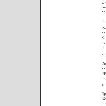
фи
Ба
пр
3.
Ра
пр
Ко
не
оп
4.
Ин
не
Пр
по
5.
Пр
КБ
пр