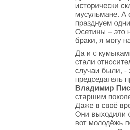
исторически ск
мусульмане. А 
празднуем одни
Осетины – это 
браки, я могу н
Да и с кумыкам
стали относите
случаи были, -
председатель п
Владимир Пис
старшим поколе
Даже в своё вр
Они выходили с
вот молодёжь п