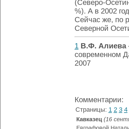
(Северо-Осетин
%). А в 2002 го
Сейчас же, по 
Северной Осети
1
В.Ф. Алиева
современном Да
2007
Комментарии:
Страницы:
1
2
3
4
Кавказец
(16 сент
Евграфовой Наталье