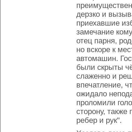
преимущественн
дерзко и вызы
приехавшие изб
замечание кому
отец парня, ро
но вскоре к ме
автомашин. Го
были скрыты ч
слаженно и реш
впечатление, ч
ожидало непода
проломили голов
сторону, также
ребер и рук".