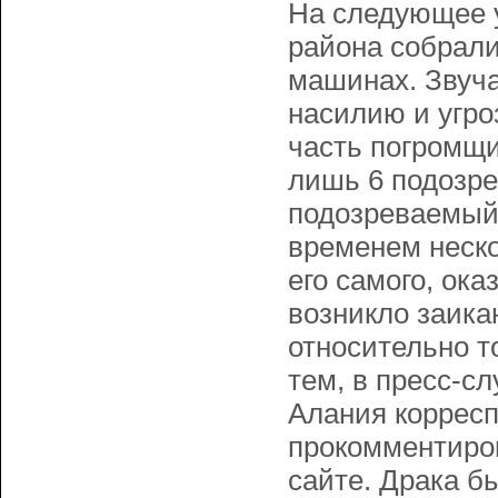
На следующее у
района собрали
машинах. Звуча
насилию и угро
часть погромщи
лишь 6 подозр
подозреваемый,
временем неско
его самого, ок
возникло заика
относительно то
тем, в пресс-с
Алания коррес
прокомментиров
сайте. Драка б