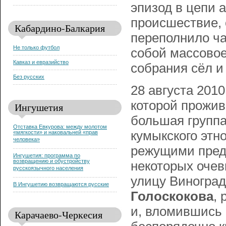
эпизод в цепи 
происшествие, о
Кабардино-Балкария
переполнило ча
Не только футбол
собой массовое
Кавказ и евразийство
собрания сёл и
Без русских
28 августа 2010
которой прожив
Ингушетия
большая группа
Отставка Евкурова: между молотом
кумыкского этн
«мягкости» и наковальней «прав
человека»
режущими пред
Ингушетия: программа по
возвращению и обустройству
некоторых очев
русскоязычного населения
улицу Виноград
В Ингушетию возвращаются русские
Голоскокова
,
и, вломившись 
Карачаево-Черкесия