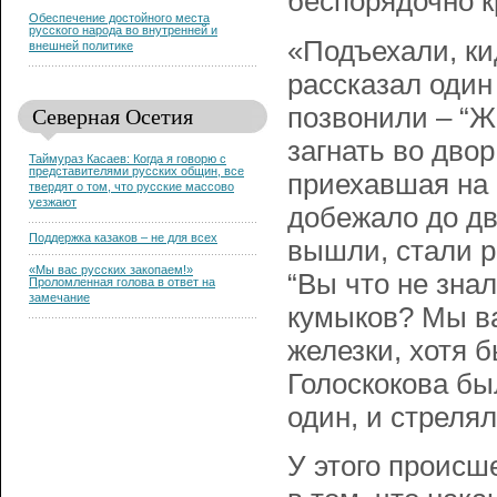
беспорядочно к
Обеспечение достойного места
русского народа во внутренней и
«Подъехали, ки
внешней политике
рассказал один
Северная Осетия
позвонили – “Ж
загнать во дво
Таймураз Касаев: Когда я говорю с
представителями русских общин, все
приехавшая на 
твердят о том, что русские массово
уезжают
добежало до дв
Поддержка казаков – не для всех
вышли, стали р
«Мы вас русских закопаем!»
“Вы что не зна
Проломленная голова в ответ на
замечание
кумыков? Мы вас
железки, хотя б
Голоскокова бы
один, и стрелял
У этого происш