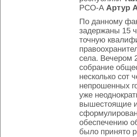
РСО-А
Артур 
По данному фак
задержаны 15 ч
точную квалиф
правоохраните
села. Вечером 
собрание общес
несколько сот 
непрошенных го
уже неоднократ
вышестоящие ин
сформулированы
обеспечению об
было принято р