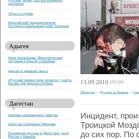
Русские Чечни: рассказ коренного
грозненца
Этнос и служба
Евразийский традиционализм:
постиндустриализация плюс традиция
Адыгея
Нина Коновалова: Межэтническая
ситуация в Адыгее спокойная
Адыгея и здравый смысл
«Русский свинья пора уезжать»: участь
13.09.2010
09:00
Косово для Адыгеи и Кубани
Общество
->
Русские на Кавказе
->
Сев
Дагестан
Инцидент, прои
Хроники современного рабства
Троицкой Моздо
Дагестан в формате Империи
до сих пор. По
Положение русских в Дагестане: уход
России с Кавказа