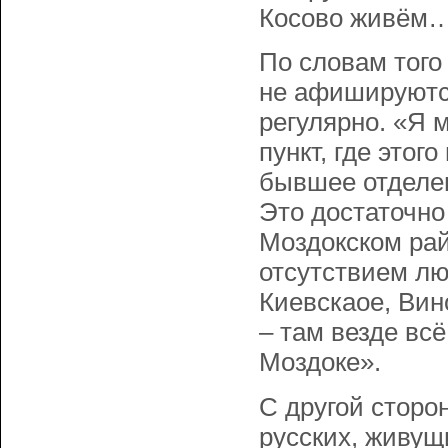
Косово живём…
По словам того 
не афишируются
регулярно. «Я 
пункт, где этог
бывшее отделен
Это достаточн
Моздокском рай
отсутствием люд
Киевскаое, Вин
– там везде всё
Моздоке».
С другой сторо
русских, живущ