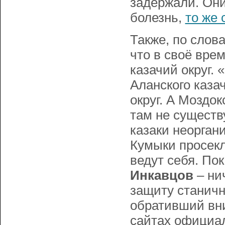
задержали. Они
болезнь,
то же 
Также, по слов
что в своё вре
казачий округ. «
Аланского казач
округ. А Моздо
там не существ
казаки неорган
Кумыки просекл
ведут себя. Пок
Инкавцов
– нич
защиту станичн
обративший вн
сайтах официал