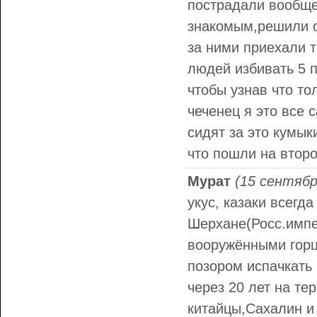
пострадали вообще
знакомым,решили о
за ними приехали 
людей избивать 5 п
чтобы узнав что то
чеченец я это все 
сидят за это кумык
что пошли на второй
Мурат
(15 сентябр
укус, казаки всегд
Шерхане(Росс.импе
вооружёнными горц
позором испачкать 
через 20 лет на те
китайцы,Сахалин и 