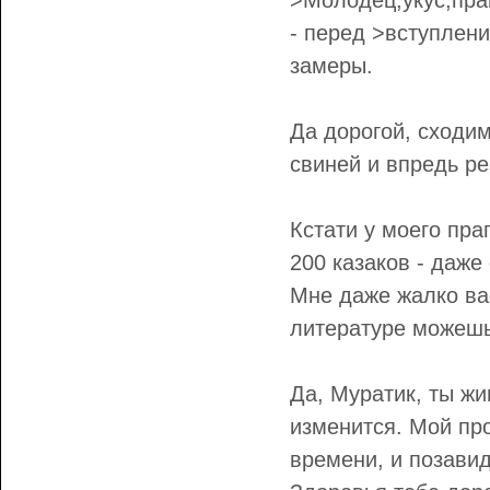
>Молодец,укус,пра
- перед >вступлени
замеры.
Да дорогой, сходим,
свиней и впредь ре
Кстати у моего пра
200 казаков - даже
Мне даже жалко вас
литературе можешь
Да, Муратик, ты жи
изменится. Мой про
времени, и позав