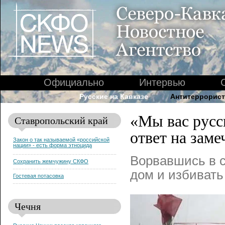
Официально
Интервью
Русские на Кавказе
Антитеррорист
«Мы вас русс
Ставропольский край
ответ на заме
Закон о так называемой «российской
нации» - есть форма этноцида
Ворвавшись в с
Сохранить жемчужину СКФО
дом и избивать
Гостевая потасовка
Чечня