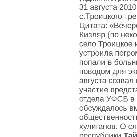
31 августа 201
с.Троицкого тр
Цитата: «Вечер
Кизляр (по нек
село Троицкое 
устроила погром
попали в больн
поводом для эк
августа созвал
участие предст
отдела УФСБ в 
обсуждалось вм
общественности
хулиганов. О 
республики
Та