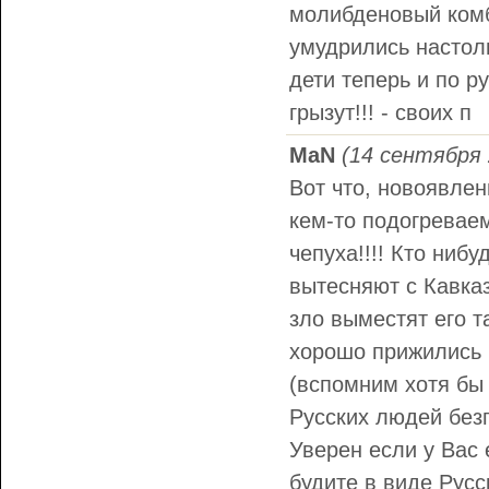
молибденовый комб
умудрились настол
дети теперь и по р
грызут!!! - своих п
MaN
(14 сентября 
Вот что, новоявлен
кем-то подогревае
чепуха!!!! Кто ниб
вытесняют с Кавказ
зло выместят его
хорошо прижились
(вспомним хотя бы
Русских людей безг
Уверен если у Вас 
будите в виде Русс