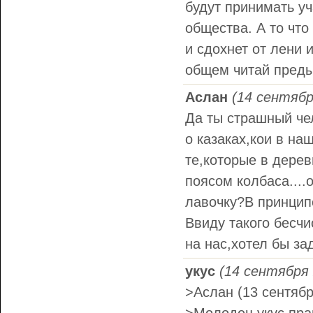
будут принимать у
общества. А то что
и сдохнет от лени и
общем читай преды
Аслан
(14 сентябр
Да ты страшный чел
о казаках,кои в на
те,которые в дерев
поясом колбаса....
лавочку?В принципе
Ввиду такого бесчи
на нас,хотел бы за
укус
(14 сентября 
>Аслан (13 сентябр