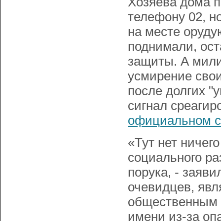
Хозяева дома п
телефону 02, н
на месте оруду
поднимали, ост
защиты. А мили
усмирение свои
после долгих "
сигнал среагир
официальном с
«Тут нет ничег
социального ра
порука, - заяв
очевидцев, яв
общественным д
имени из-за оп