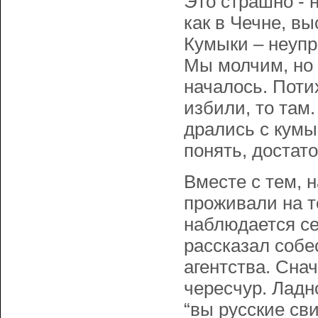
Это страшно - 
как в Чечне, вы
Кумыки – неуп
Мы молчим, но 
началось. Поти
избили, то там
дрались с кумы
понять, достат
Вместе с тем, 
проживали на т
наблюдается се
рассказал собе
агентства. Сна
чересчур. Ладно
“вы русские сви