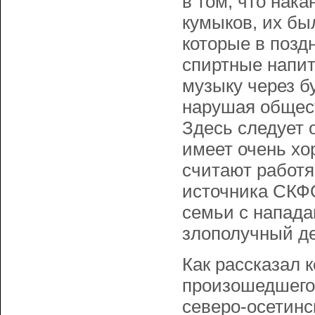
в том, что нак
кумыков, их бы
которые в позд
спиртные напит
музыку через б
нарушая общест
Здесь следует 
имеет очень хо
считают работ
источника СКФО
семьи с напада
злополучный де
Как рассказал 
произошедшего
северо-осетинс