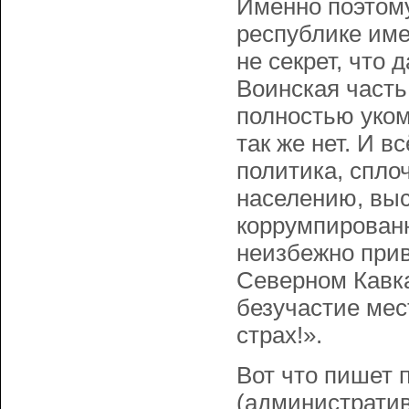
Именно поэтому
республике имен
не секрет, что 
Воинская часть
полностью уком
так же нет. И в
политика, спло
населению, выс
коррумпированн
неизбежно прив
Северном Кавка
безучастие мес
страх!».
Вот что пишет 
(административ