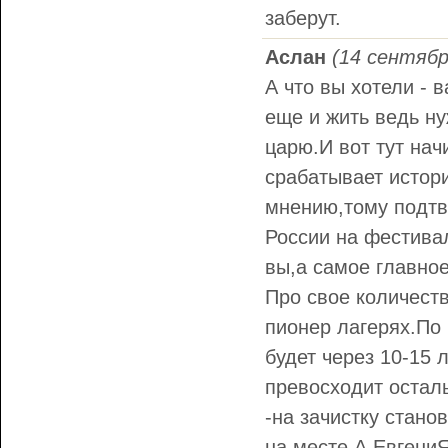
заберут.
Аслан
(14 сентябр
А что вы хотели - 
еще и жить ведь ну
царю.И вот тут нач
срабатывает истор
мнению,тому подтв
России на фестивал
вы,а самое главное
Про свое количеств
пионер лагерях.По 
будет через 10-15 
превосходит остал
-на зачистку стано
на месте.А ЕвгениЯ