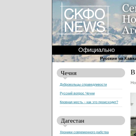
Официально
Русские на Кавк
В
Чечня
Но
Добровольцы справедливости
Русский вопрос Чечни
Кровная месть – как это происходит?
Дагестан
Хроники современного рабства