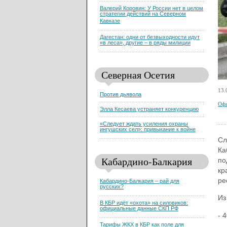
Валерий Коровин: У России нет в целом
стратегии действий на Северном
Кавказе
Дагестан: одни от безвыходности идут
«в леса», другие – в ряды милиции
Северная Осетия
13.
Против дьявола
Офи
Элла Кесаева устраняет конкуренцию
«Следует ждать усиления охраны
ингушских сел»: привыкание к войне
Сл
Ка
Кабардино-Балкария
по
кр
ре
Кабардино-Балкария – рай для
русских?
Из
В КБР идёт «охота» на силовиков:
официальные данные СКП РФ
- 
Тарифы ЖКХ в КБР как поле для