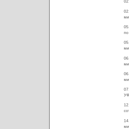
02
02
ми
05
по
05
ми
06
ми
06
ми
07
УФ
12
со
14
ми