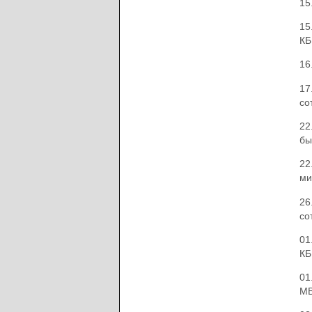
15
15
КБ
16
17
со
22
бы
22
ми
26
со
01
КБ
01
МВ