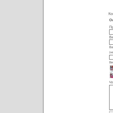
Ко
О
Пр
Ва
Ва
(н
Вв
Чт