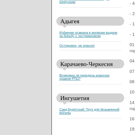
коррупции
- 
- 
Адыгея
- 
Избиение атамана в милиции выдали
- 
за борьбу с экстремизмом
01
Осторожно, не опасно!
го
04
Карачаево-Черкесия
07
Возможна ли передача аланских
храмов РПЦ?
08
10
Ингушетия
14
го
Саид Бурятский: Труп для безымянной
могилы
16
19