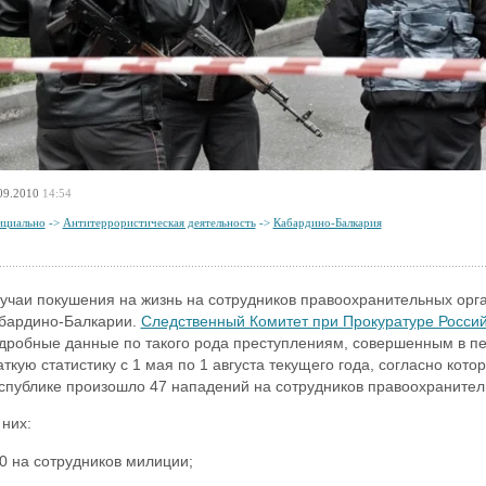
09.2010
14:54
циально
->
Антитеррористическая деятельность
->
Кабардино-Балкария
учаи покушения на жизнь на сотрудников правоохранительных орган
бардино-Балкарии.
Следственный Комитет при Прокуратуре Росси
дробные данные по такого рода преступлениям, совершенным в пе
аткую статистику с 1 мая по 1 августа текущего года, согласно кот
спублике произошло 47 нападений на сотрудников правоохранитель
 них:
40 на сотрудников милиции;