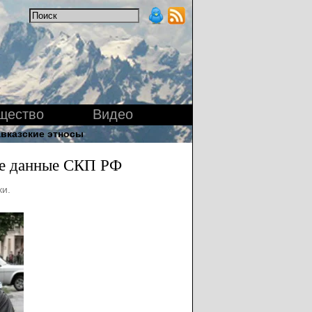
щество
Видео
вказские этносы
ые данные СКП РФ
и.