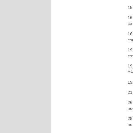
15
16
со
16
со
19
со
19
УФ
19
21
26
по
28
по