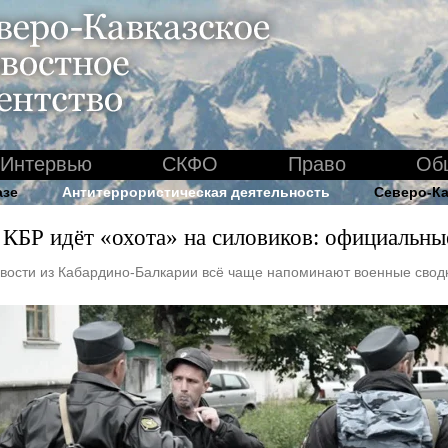
Интервью
СКФО
Право
Об
азе
Антитеррористическая деятельность
Северо-Ка
 КБР идёт «охота» на силовиков: официальн
вости из Кабардино-Балкарии всё чаще напоминают военные сводк