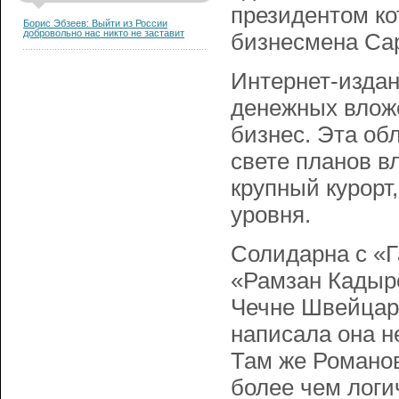
президентом ко
Борис Эбзеев: Выйти из России
добровольно нас никто не заставит
бизнесмена Са
Интернет-издан
денежных влож
бизнес. Эта об
свете планов в
крупный курорт
уровня.
Солидарна с «
«Рамзан Кадыро
Чечне Швейцари
написала она н
Там же Романов
более чем логи