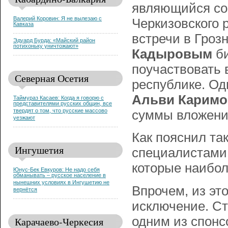
являющийся сов
Валерий Коровин: Я не вылезаю с
Черкизовского 
Кавказа
встречи в Гроз
Эдуард Бурда: «Майский район
потихоньку уничтожают»
Кадыровым
би
поучаствовать 
Северная Осетия
республике. Од
Альви Каримо
Таймураз Касаев: Когда я говорю с
представителями русских общин, все
твердят о том, что русские массово
суммы вложени
уезжают
Как пояснил та
Ингушетия
специалистами 
которые наибол
Юнус-Бек Евкуров: Не надо себя
обманывать – русское население в
нынешних условиях в Ингушетию не
Впрочем, из эт
вернётся
исключение. Ст
одним из спонс
Карачаево-Черкесия