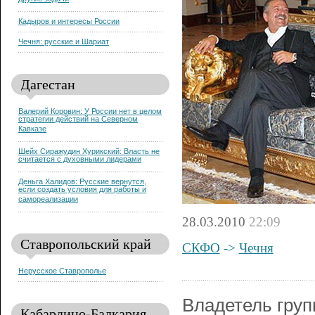
другие задачи
Кадыров и интересы России
Чечня: русские и Шариат
Дагестан
Валерий Коровин: У России нет в целом
стратегии действий на Северном
Кавказе
Шейх Сиражудин Хурикский: Власть не
считается с духовными лидерами
Деньга Халидов: Русские вернутся,
если создать условия для работы и
самореализации
28.03.2010
22:09
Ставропольский край
СКФО
->
Чечня
Нерусское Ставрополье
Владетель гру
Кабардино-Балкария