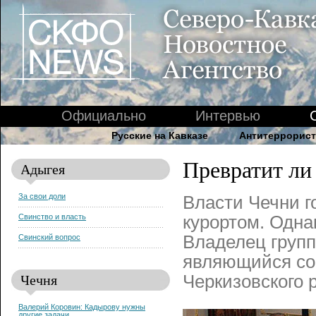
Официально
Интервью
Русские на Кавказе
Антитеррорист
Превратит л
Адыгея
За свои доли
Власти Чечни г
Свинство и власть
курортом. Одна
Владелец груп
Свинский вопрос
являющийся сов
Чечня
Черкизовского 
Валерий Коровин: Кадырову нужны