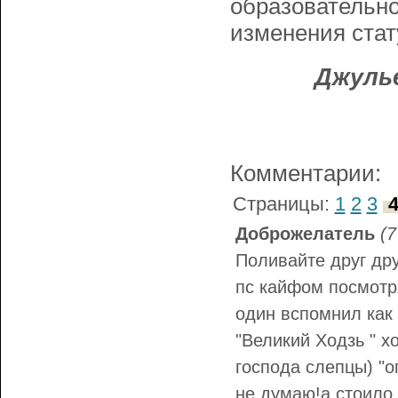
образовательно
изменения стат
Джуль
Комментарии:
Страницы:
1
2
3
Доброжелатель
(7
Поливайте друг дру
пс кайфом посмотря
один вспомнил как 
"Великий Ходзь " х
господа слепцы) "оп
не думаю!а стоило 