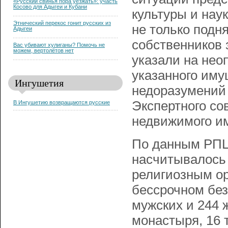
«Русский свинья пора уезжать»: участь
Косово для Адыгеи и Кубани
культуры и нау
Этнический перекос гонит русских из
не только подн
Адыгеи
собственников 
Вас убивают хулиганы? Помочь не
можем, вертолётов нет
указали на нео
указанного иму
Ингушетия
недоразумений
Экспертного со
В Ингушетию возвращаются русские
недвижимого и
По данным РПЦ 
насчитывалось 
религиозным ор
бессрочном без
мужских и 244
монастыря, 16 