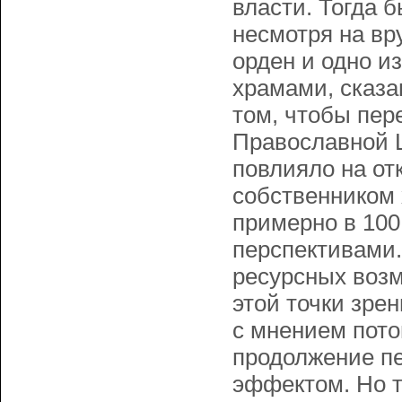
власти. Тогда 
несмотря на в
орден и одно и
храмами, сказа
том, чтобы пер
Православной Ц
повлияло на от
собственником 
примерно в 100
перспективами.
ресурсных возм
этой точки зре
с мнением пото
продолжение п
эффектом. Но т