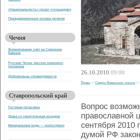
Кавказе
«Национальность» грозит «этноцидом»
Преждевременные основы религии
Чечня
Формирование элит на Северном
Кавказе
Русские Чечни: рассказ коренного
грозненца
26.10.2010
09:00
Добровольцы справедливости
Право
->
Северо-Кавказские этносы
->
Ставропольский край
Вопрос возможн
Гостевая потасовка
православной ц
Драка со смертельным исходом
сентября 2010 
Минеральные воды — postscriptum
думой РФ закон