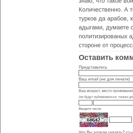
знаю, что такое вой
Количественно. А т
турков да арабов, 
адыгами, думаете 
политизированых ад
стороне от процес
Оставить комм
Представьтесь
Ваш email (не для печати)
Ваш возраст, место проживани
(не будут публиковаться, только д
Введите число:
Что Вы хотели сказать?
(Ост