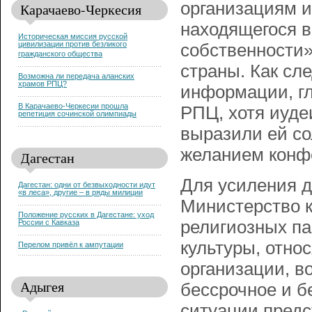
организациям и
Карачаево-Черкесия
находящегося в
Историческая миссия русской
цивилизации против безликого
собственности»
гражданского общества
страны. Как сл
Возможна ли передача аланских
храмов РПЦ?
информации, г
В Карачаево-Черкесии прошла
РПЦ, хотя иуде
репетиция сочинской олимпиады
выразили ей со
желанием конф
Дагестан
Для усиления д
Дагестан: одни от безвыходности идут
«в леса», другие – в ряды милиции
Министерство к
Положение русских в Дагестане: уход
религиозных па
России с Кавказа
культуры, отно
Перелом привёл к ампутации
организации, в
Адыгея
бессрочное и б
ситуации пред