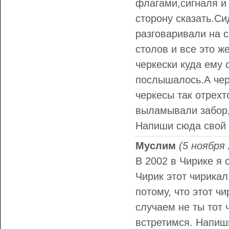
флагами,сигналя и 
сторону сказать.Си
разговаривали на с
столов и все это ж
черкески куда ему 
послышалось.А чер
черкесы так отрех
выламывали забор,ч
Напиши сюда свой 
Муслим
(5 ноября 
В 2002 в Чирике я 
Чирик этот чирикал
потому, что этот чи
случаем не ты тот 
встретимся. Напиш