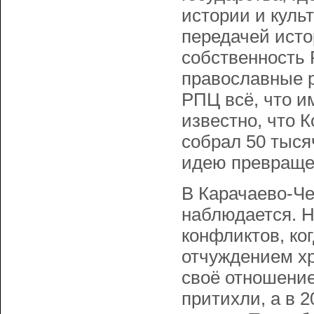
истории и культ
передачей исто
собственность Р
православные р
РПЦ всё, что и
известно, что 
собрал 50 тыся
идею превраще
В Карачаево-Че
наблюдается. Н
конфликтов, ко
отчуждением х
своё отношение
притихли, а в 