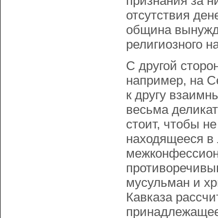
признания за н
отсутствия ден
община вынужд
религиозного н
С другой сторо
например, на С
к другу взаимн
весьма деликат
стоит, чтобы н
находящееся в 
межконфессион
противоречивы
мусульман и хр
Кавказа рассч
принадлежащее 