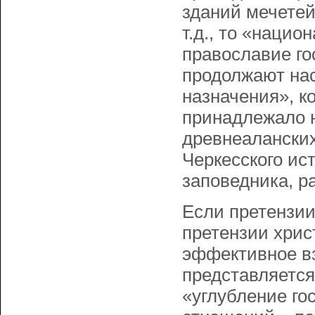
зданий мечетей
т.д., то «наци
православие го
продолжают нас
назначения», к
принадлежало н
древнеаланских
Черкесского ис
заповедника, р
Если претензии
претензии хрис
эффективное вз
представляется
«углубление го