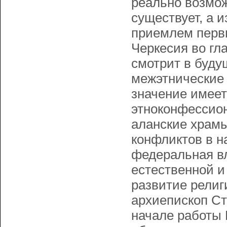
реально возмож
существует, а 
приемлем первы
Черкесия во гл
смотрит в буду
межэтнические
значение имеет
этноконфессион
аланские храмы
конфликтов в н
федеральная вл
естественной и
развитие религ
архиепископ С
начале работы 