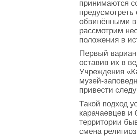
принимаются с
предусмотреть 
обвинёнными в 
рассмотрим нес
положения в ис
Первый вариант
оставив их в в
Учреждения «Ка
музей-заповедн
привести след
Такой подход у
карачаевцев и 
территории быв
смена религиоз