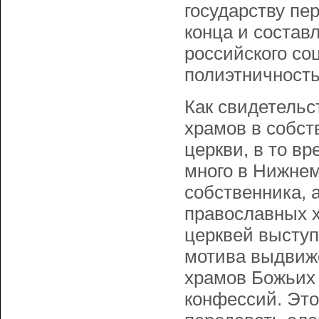
государству пер
конца и состав
российского со
полиэтничност
Как свидетельс
храмов в собс
церкви, в то в
много в Нижнем
собственника, 
православных х
церквей выступ
мотива выдвиж
храмов Божьих 
конфессий. Это