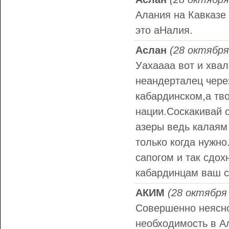
Алания на Кавказе
это аНалия.
Аслан
(28 октября
Уахаааа вот и хва
неандерталец через
кабардинском,а тво
нации.Соскакивай 
азеры ведь калаям
только когда нужн
сапогом и так сдох
кабардинцам ваш с
АКИМ
(28 октября 
Совершенно неясно
необходимость в Ал