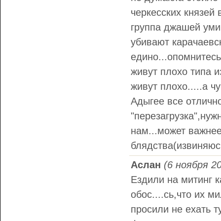
черкесских князей 
группа джашей умир
убивают карачаевск
едино...опомнитесь
живут плохо типа из
живут плохо.....а 
Адыгее все отличн
"перезагрузка",нуж
нам...может важнее
блядства(извиняюс
Аслан
(6 ноября 20
Ездили на митинг к
обос....сь,что их 
просили не ехать 