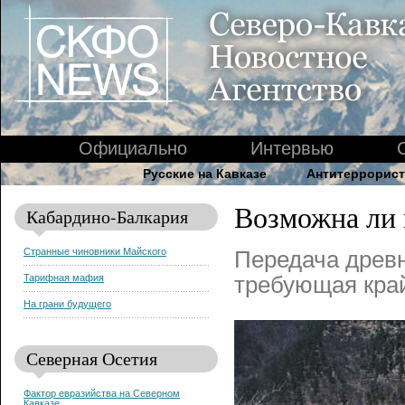
Официально
Интервью
Русские на Кавказе
Антитеррорист
Возможна ли 
Кабардино-Балкария
Странные чиновники Майского
Передача древн
Тарифная мафия
требующая край
На грани будущего
Северная Осетия
Фактор евразийства на Северном