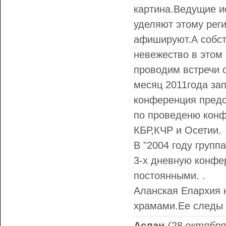
картина.Ведущие и
уделяют этому реги
афишируют.А собст
невежество в этом
проводим встречи с
месяц 2011года за
конференция предс
по проведеню конф
КБР,КЧР и Осетии.
В "2004 году групп
3-х дневную конфер
постоянными. .
Аланская Епархия 
храмами.Ее следы 
Аслан
(28 октября