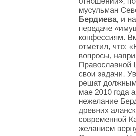
отношений», по
мусульман Сев
Бердиева
, и 
передаче «имущ
конфессиям. Вм
отметил, что: 
вопросы, напри
Православной 
свои задачи. У
решат должным 
мае 2010 года 
нежелание Бер
древних аланск
современной Ка
желанием верну