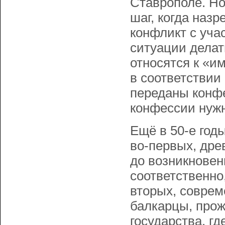
Ставрополе. Но
шаг, когда наз
конфликт с уча
ситуации делат
относятся к «и
в соответстви
переданы конфе
конфессии нуж
Ещё в 50-е год
во-первых, дре
до возникновен
соответственно
вторых, соврем
балкарцы, про
государства, г