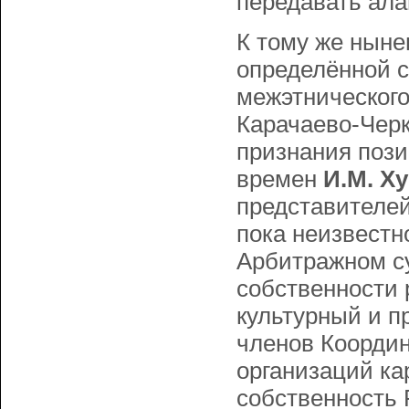
передавать ал
К тому же ныне
определённой с
межэтнического
Карачаево-Черк
признания пози
времен
И.М. Х
представителей
пока неизвестн
Арбитражном су
собственности 
культурный и п
членов Коорди
организаций кар
собственность 