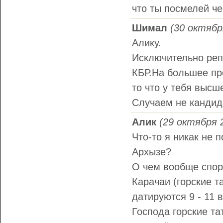
что ты посмелей че
Шимал
(30 октябр
Алику.
Исключительно репл
КБР.На большее пр
то что у тебя высш
Случаем не кандида
Алик
(29 октября 2
Что-то я никак не 
Архызе?
О чем вообще спор
Карачаи (горские т
датируются 9 - 11 в
Господа горские та