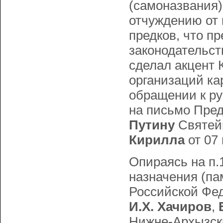
(самоназвания)
отчуждению от 
предков, что п
законодательст
сделал акцент
организаций ка
обращении к р
на письмо Пре
Путину
Святейш
Кирилла
от 07 
Опираясь на п.1
назначения (па
Российской Фед
И.Х. Хачиров
,
Нижне-Архызск