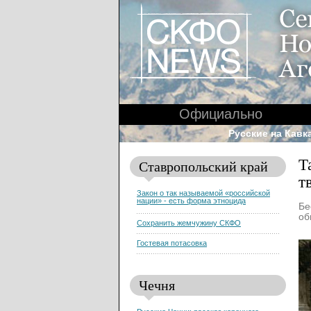
Официально
Русские на Кавк
Т
Ставропольский край
т
Закон о так называемой «российской
нации» - есть форма этноцида
Бе
об
Сохранить жемчужину СКФО
Гостевая потасовка
Чечня