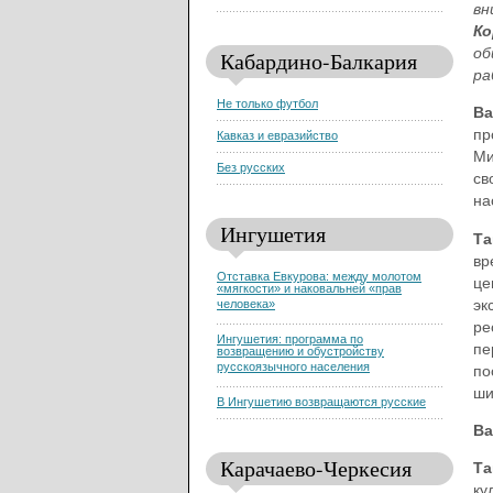
вн
Ко
об
Кабардино-Балкария
ра
Не только футбол
Ва
пр
Кавказ и евразийство
Ми
Без русских
св
на
Ингушетия
Та
вр
Отставка Евкурова: между молотом
це
«мягкости» и наковальней «прав
эк
человека»
ре
Ингушетия: программа по
пе
возвращению и обустройству
русскоязычного населения
по
ши
В Ингушетию возвращаются русские
Ва
Карачаево-Черкесия
Та
ку