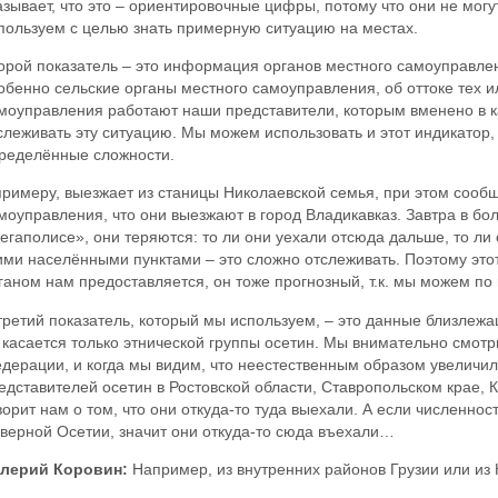
азывает, что это – ориентировочные цифры, потому что они не могут
пользуем с целью знать примерную ситуацию на местах.
орой показатель – это информация органов местного самоуправл
обенно сельские органы местного самоуправления, об оттоке тех и
моуправления работают наши представители, которым вменено в к
слеживать эту ситуацию. Мы можем использовать и этот индикатор, 
ределённые сложности.
примеру, выезжает из станицы Николаевской семья, при этом сооб
моуправления, что они выезжают в город Владикавказ. Завтра в б
егаполисе», они теряются: то ли они уехали отсюда дальше, то ли
ими населёнными пунктами – это сложно отслеживать. Поэтому это
ганом нам предоставляется, он тоже прогнозный, т.к. мы можем по
третий показатель, который мы используем, – это данные близлежа
 касается только этнической группы осетин. Мы внимательно смотр
дерации, и когда мы видим, что неестественным образом увеличи
едставителей осетин в Ростовской области, Ставропольском крае, Кр
ворит нам о том, что они откуда-то туда выехали. А если численнос
верной Осетии, значит они откуда-то сюда въехали…
лерий Коровин:
Например, из внутренних районов Грузии или и