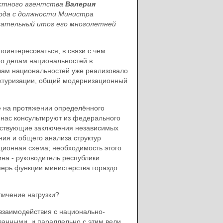
остного агентства
Валерия
хода с должности Министра
ржательный итог его многолетней
поинтересоваться, в связи с чем
по делам национальностей в
лам национальностей уже реализовало
уктуризации, общий модернизационный
же на протяжении определённого
нас консультируют из федерального
етствующие заключения независимых
ния и общего анализа структур
ционная схема; необходимость этого
на - руководитель республики
ерь функции министерства гораздо
личение нагрузки?
 взаимодействия с национально-
ванными, и параллельно с этим вели