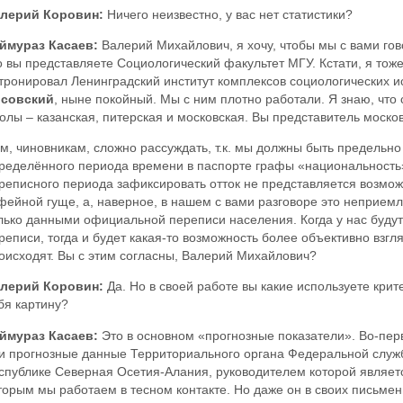
лерий Коровин:
Ничего неизвестно, у вас нет статистики?
ймураз Касаев:
Валерий Михайлович, я хочу, чтобы мы с вами го
о вы представляете Социологический факультет МГУ. Кстати, я тоже 
тронировал Ленинградский институт комплексов социологических 
совский
, ныне покойный. Мы с ним плотно работали. Я знаю, что
олы – казанская, питерская и московская. Вы представитель москов
м, чиновникам, сложно рассуждать, т.к. мы должны быть предельн
ределённого периода времени в паспорте графы «национальность»
реписного периода зафиксировать отток не представляется возмож
фейной гуще, а, наверное, в нашем с вами разговоре это неприем
лько данными официальной переписи населения. Когда у нас буду
реписи, тогда и будет какая-то возможность более объективно взгл
оисходят. Вы с этим согласны, Валерий Михайлович?
лерий Коровин:
Да. Но в своей работе вы какие используете крит
бя картину?
ймураз Касаев:
Это в основном «прогнозные показатели». Во-пер
и прогнозные данные Территориального органа Федеральной служб
спублике Северная Осетия-Алания, руководителем которой являе
торым мы работаем в тесном контакте. Но даже он в своих письм