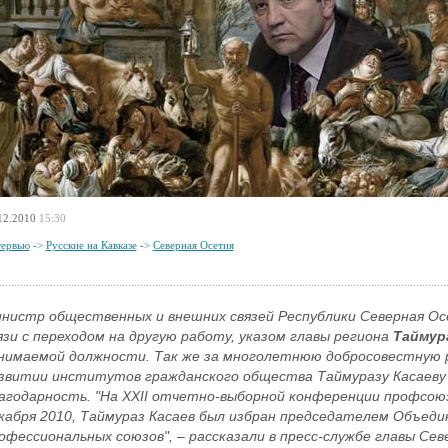
12.2010
15:30
ервью
->
Русские на Кавказе
->
Северная Осетия
нистр общественных и внешних связей Республики Северная О
язи с переходом на другую работу, указом главы региона
Таймур
нимаемой должности. Так же за многолетнюю добросовестную р
звитии институтов гражданского общества Таймуразу Касаеву 
агодарность. "На XXII отчетно-выборной конференции профсоюз
кабря 2010, Таймураз Касаев был избран председателем Объеди
офессиональных союзов", – рассказали в пресс-службе главы Се