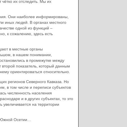
 чётко их отследить. Мы их
ения. Они наиболее информированы,
ли иных людей. В органах местного
ачестве одной из функций –
но, к сожалению, здесь есть
щают в местные органы
ольшом, в нашем понимании,
 остановились в промежутке между
т второй показатель, который данным
 нему ориентироваться относительно.
щих регионов Северного Кавказа. Но
им, в том числе и переписи субъектов
лась численность населения
аснодаре и в других субъектах, то это
ть увеличивается на территории
з Южной Осетии…