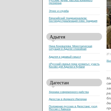
Русские Чечни: рассказ коренного
грозненца
Этнос и служба
Евразийский традиционализм:
постиндустриализация плюс традиция
Адыгея
Нина Коновалова: Межэтническая
ситуация в Адыгее спокойная
27.
Адыгея и здравый смысл
Инт
«Русский свинья пора уезжать»: участь
Косово для Адыгеи и Кубани
Ми
Дагестан
св
за
Хроники современного рабства
ра
бл
Дагестан в формате Империи
де
Положение русских в Дагестане: уход
пр
России с Кавказа