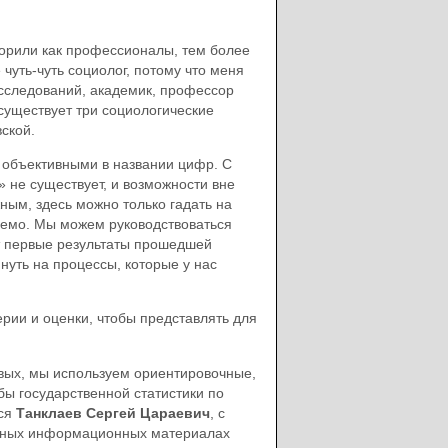
ворили как профессионалы, тем более
чуть-чуть социолог, потому что меня
исследований, академик, профессор
 существует три социологические
ской.
о объективными в названии цифр. С
 не существует, и возможности вне
ным, здесь можно только гадать на
лемо. Мы можем руководствоваться
т первые результаты прошедшей
януть на процессы, которые у нас
ерии и оценки, чтобы представлять для
вых, мы используем ориентировочные,
ы государственной статистики по
тся
Танклаев Сергей Цараевич
, с
енных информационных материалах