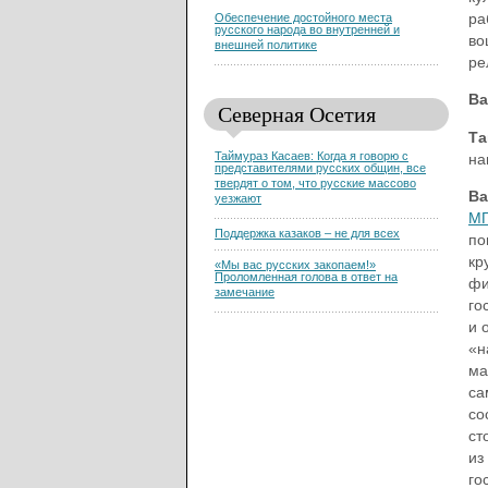
ра
Обеспечение достойного места
русского народа во внутренней и
во
внешней политике
ре
Ва
Северная Осетия
Та
Таймураз Касаев: Когда я говорю с
на
представителями русских общин, все
твердят о том, что русские массово
Ва
уезжают
МГ
Поддержка казаков – не для всех
по
кр
«Мы вас русских закопаем!»
Проломленная голова в ответ на
фи
замечание
го
и 
«н
ма
са
со
ст
из
го