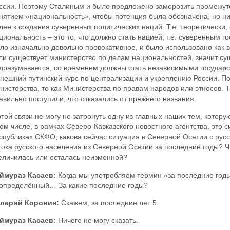
ссии. Поэтому Сталиным и было предложено заморозить промежут
нятием «национальность», чтобы потенция была обозначена, но ни
лее к создания суверенных политических наций. Т.е. теоретически, 
циональность – это то, что должно стать нацией, т.е. суверенным г
ло изначально довольно провокативное, и было использовано как в
ли существует министерство по делам национальностей, значит су
дразумевается, со временем должны стать независимыми государст
нешний путинский курс по централизации и укреплению России. По
нистерства, то как Министерства по правам народов или этносов. Та
авильно поступили, что отказались от прежнего названия.
этой связи не могу не затронуть одну из главных наших тем, кото
том числе, в рамках Северо-Кавказского новостного агентства, это 
спубликах СКФО; какова сейчас ситуация в Северной Осетии с рус
тока русского населения из Северной Осетии за последние годы? Ч
еличилась или осталась неизменной?
ймураз Касаев:
Когда мы употребляем термин «за последние годы
определённый… За какие последние годы?
лерий Коровин:
Скажем, за последние лет 5.
ймураз Касаев:
Ничего не могу сказать.