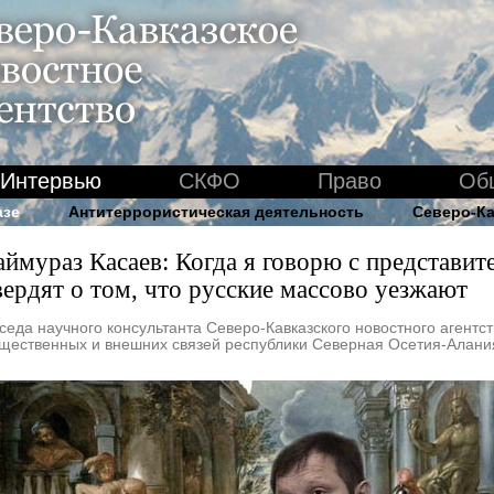
Интервью
СКФО
Право
Об
азе
Антитеррористическая деятельность
Северо-Ка
аймураз Касаев: Когда я говорю с представит
вердят о том, что русские массово уезжают
седа научного консультанта Северо-Кавказского новостного агент
щественных и внешних связей республики Северная Осетия-Алан