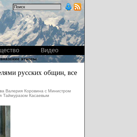
щество
Видео
вказские этносы
елями русских общин, все
ства Валерия Коровина с Министром
ия Таймуразом Касаевым