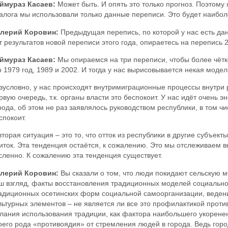
ймураз Касаев:
Может быть. И опять это только прогноз. Поэтому 
алога мы использовали только данные переписи. Это будет наибо
лерий Коровин:
Предыдущая перепись, по которой у нас есть данн
т результатов новой переписи этого года, опираетесь на перепись 
ймураз Касаев:
Мы опираемся на три переписи, чтобы более чётк
о 1979 год, 1989 и 2002. И тогда у нас вырисовывается некая модел
зусловно, у нас происходят внутримиграционные процессы внутри р
рвую очередь, т.к. органы власти это беспокоит. У нас идёт очень э
рода, об этом не раз заявлялось руководством республики, в том чи
спокоит.
вторая ситуация – это то, что отток из республики в другие субъе
иток. Эта тенденция остаётся, к сожалению. Это мы отслеживаем в
сленно. К сожалению эта тенденция существует.
лерий Коровин:
Вы сказали о том, что люди покидают сельскую м
ш взгляд, факты восстановления традиционных моделей социального
адиционных осетинских форм социальной самоорганизации, ведения
льтурных элементов – не является ли все это профилактикой против 
лания использования традиции, как фактора наибольшего укоренен
оего рода «противоядия» от стремления людей в города. Ведь горо