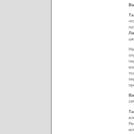
Ва
Та
чт
па
Ли
шк
На
оп
пе
ко
то
пе
пр
Ва
се
Та
ил
Ре
ко