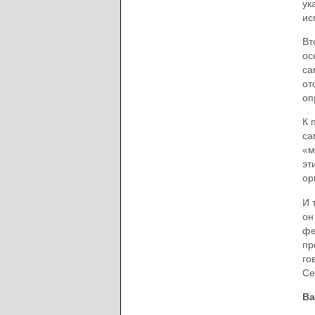
ук
ис
Вт
ос
са
от
оп
К 
са
«м
эт
ор
И 
он
фе
пр
го
Се
Ва