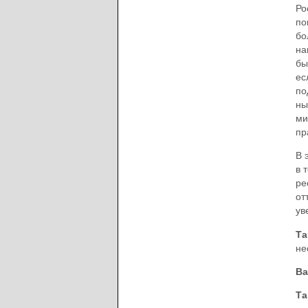
Ро
по
бо
на
бы
ес
по
ны
ми
пр
В 
в 
ре
от
ув
Та
не
Ва
Та