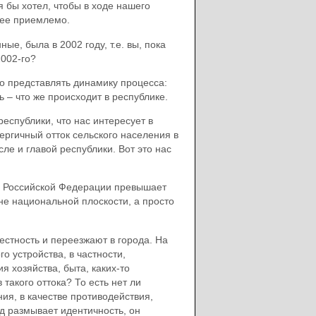
я бы хотел, чтобы в ходе нашего
лее приемлемо.
ые, была в 2002 году, т.е. вы, пока
2002-го?
о представлять динамику процесса:
ь – что же происходит в республике.
еспублики, что нас интересует в
нергичный отток сельского населения в
сле и главой республики. Вот это нас
кты Российской Федерации превышает
не национальной плоскости, а просто
естность и переезжают в города. На
 устройства, в частности,
 хозяйства, быта, каких-то
такого оттока? То есть нет ли
ия, в качестве противодействия,
д размывает идентичность, он