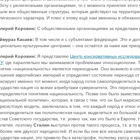
боту с религиозными организациями, то с момента принятия этого 
шли все общественные структуры, которые действуют на территории
лигиозного характера. И плюс к этому ещё нам вменены в обязанн
лерий Коровин:
С
общественными организациями за пределами 
ймураз Касаев:
В том числе и с субъектами федерации. Это и дог
ционально-культурными центрами – она остаётся за нами как прио
лерий Коровин:
Я представляю
Центр консервативных исследова
У
, где параллельно мы занимаемся проблемами этносоциологии. Та
нятие «национальность» является переходным. Оно возникло в сп
ушения европейских империй и определяет состояние перехода о
ксирует именно тот момент, когда народ готов самоопределиться ка
сударство-нация со всеми атрибутами суверенитета. Это переходн
определяется понятием национальность. Позже оно было заимств
ациональной политики», которая, в связи с тем, что он был маркс
рксистскую модель, заключалась в том, что каждый народ и этнос 
моопределиться как
политическая нация
, выделиться из большой и
став Советского государства, т.е. ровно так, как это было в Европе.
олетия, поэтому
Сталин
выступил против такого процесса, т.к. в т
 более чем двухсот народностей. И если бы они все начали самооп
сударства-нации, это привело бы к катастрофе, полному хаосу и к