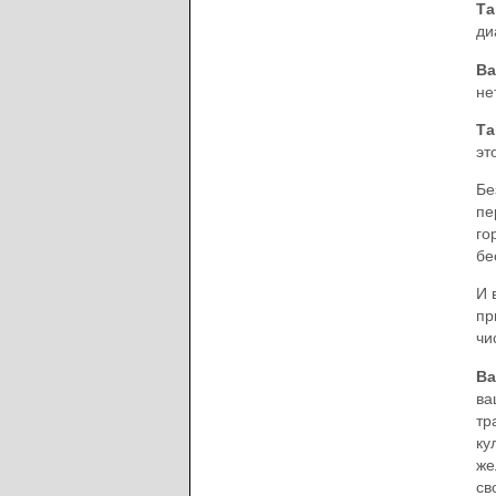
Та
ди
Ва
не
Та
эт
Бе
пе
го
бе
И 
пр
чи
Ва
ва
тр
ку
же
св