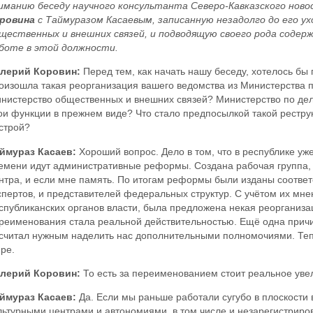
иманию беседу научного консультанта Северо-Кавказского нов
ровина
с Таймуразом Касаевым, записанную незадолго до его у
щественных и внешних связей, и подводящую своего рода соде
боте в этой должности.
лерий Коровин:
Перед тем, как начать нашу беседу, хотелось бы 
оизошла такая реорганизация вашего ведомства из Министерства 
нистерство общественных и внешних связей? Министерство по де
ои функции в прежнем виде? Что стало предпосылкой такой рестр
строй?
ймураз Касаев:
Хороший вопрос. Дело в том, что в республике у
емени идут административные реформы. Создана рабочая группа, 
нтра, и если мне память. По итогам реформы были изданы соотв
спертов, и представителей федеральных структур. С учётом их мне
спубликанских органов власти, была предложена некая реорганиза
реименования стала реальной действительностью. Ещё одна причи
считал нужным наделить нас дополнительными полномочиями. Теп
ре.
лерий Коровин:
То есть за переименованием стоит реальное уве
ймураз Касаев:
Да. Если мы раньше работали сугубо в плоскости
льтурными центрами и автономиями, в том числе и незарегистриро