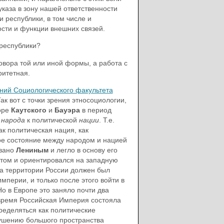
указа в зону нашей ответственности
 республики, в том числе и
ости и функции внешних связей.
республики?
овора той или иной формы, а работа с
ритетная.
ний Социологического факультета
к вот с точки зрения этносоциологии,
оре
Каутского
и
Бауэра
в период
т
народа
к политической
нации
. Т.е.
к политическая нация, как
ое состояние между народом и нацией
овано
Лениным
и легло в основу его
истом и ориентировался на западную
на территории России должен был
мперии, и только после этого войти в
 Но в Европе это заняло почти два
о время Российская Империя состояла
ределяться как политические
рушению большого пространства