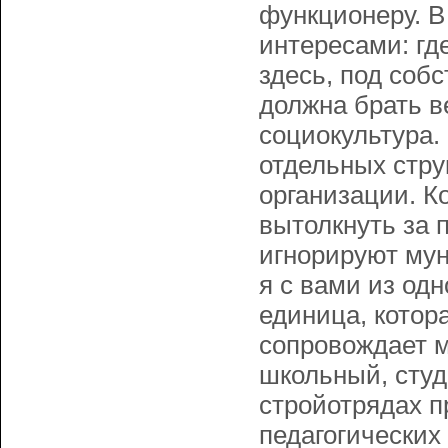
функционеру. 
интересами: гд
здесь, под соб
должна брать ве
социокультура.
отдельных стру
организации. К
вытолкнуть за 
игнорируют мун
я с вами из од
единица, котор
сопровождает м
школьный, студ
стройотрядах п
педагогических