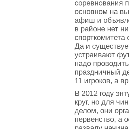
соревнования по
основном на вы
афиш и объявле
в районе нет н
спорткомитета 
Да и существуе
устраивают фут
надо проводит
праздничный де
11 игроков, а в
В 2012 году эн
круг, но для ч
делом, они орг
первенство, а 
развалу начин