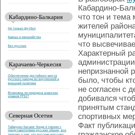
Кабардино-Балк
Кабардино-Балкария
что тон и тема
жителей район
Не только футбол
муниципалитета 
Кавказ и евразийство
что высвечивае
Без русских
Характерный ра
администрации,
Карачаево-Черкесия
непризнанной р
Обеспечение достойного места
было, чтобы кт
русского народа во внутренней и
внешней политике
не согласен с 
Возможна ли передача аланских
добивался чтоб
храмов РПЦ?
принятым станд
Северная Осетия
спортивных мер
Факт публикации
Таймураз Касаев: Когда я говорю с
представителями русских общин, все
гражданское об