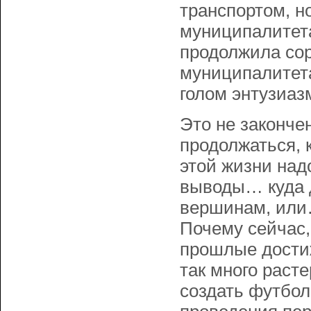
транспортом, но
муниципалитета
продолжила сор
муниципалитета
голом энтузиаз
Это не законче
продолжаться, 
этой жизни над
выводы… куда д
вершинам, или
Почему сейчас,
прошлые достиж
так много рас
создать футбол