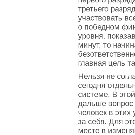
третьего разря
участвовать вс
о победном фин
уровня, показав
минут, то начи
безответственн
главная цель т
Нельзя не согл
сегодня отдель
системе. В это
дальше вопрос 
человек в этих
за себя. Для э
месте в измен