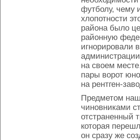
футболу, чему 
хлопотности э
района было це
районную феде
игнорировали в
администраци
на своем месте
пары ворот юно
на рентген-заво
Предметом наш
чиновниками ст
отстраненный тр
которая перешл
он сразу же со