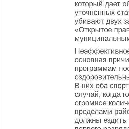
который дает о
уточненных ста
убивают двух з
«Открытое пра
муниципальным
Неэффективное
основная причи
программам пос
оздоровительны
В них оба спорт
случай, когда г
огромное колич
пределами райо
должны ездить 
первого разряд