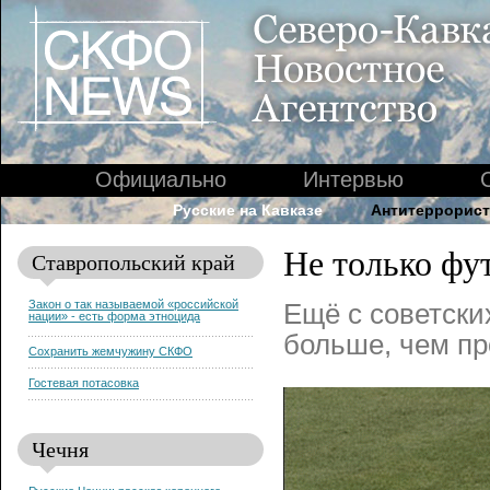
Официально
Интервью
Русские на Кавказе
Антитеррорист
Не только фу
Ставропольский край
Закон о так называемой «российской
Ещё с советски
нации» - есть форма этноцида
больше, чем пр
Сохранить жемчужину СКФО
Гостевая потасовка
Чечня