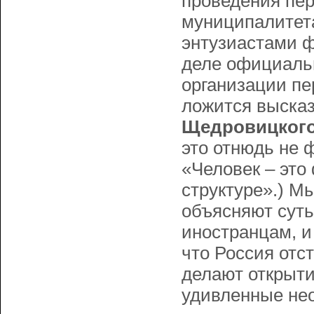
проведения пер
муниципалитета
энтузиастами ф
деле официаль
организации пе
ложится выска
Щедровицког
это отнюдь не
«Человек – это
структуре».) М
объясняют суть
иностранцам, и
что Россия отст
делают открыти
удивленные не