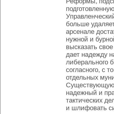
Реформы, подск
подготовленну
Управленческий
больше удаляет
арсенале доста
нужной и бурно
высказать сво
дает надежду н
либерального б
согласного, с т
отдельных муни
Существующую 
надежный и пра
тактических де
и шлифовать си