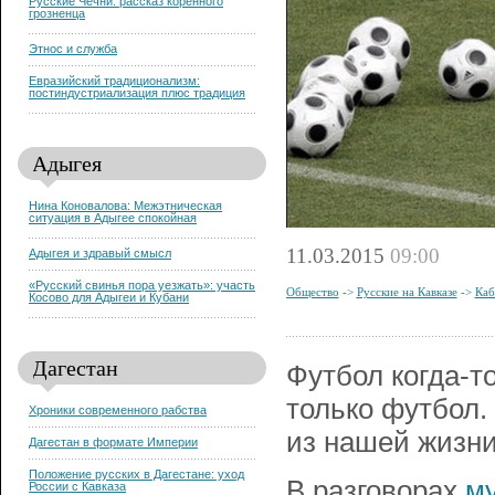
Русские Чечни: рассказ коренного
грозненца
Этнос и служба
Евразийский традиционализм:
постиндустриализация плюс традиция
Адыгея
Нина Коновалова: Межэтническая
ситуация в Адыгее спокойная
11.03.2015
09:00
Адыгея и здравый смысл
«Русский свинья пора уезжать»: участь
Общество
->
Русские на Кавказе
->
Каб
Косово для Адыгеи и Кубани
Дагестан
Футбол когда-т
только футбол.
Хроники современного рабства
из нашей жизни
Дагестан в формате Империи
Положение русских в Дагестане: уход
В разговорах
му
России с Кавказа