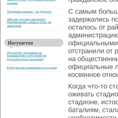
твердят о том, что русские массово
уезжают
С самым больши
Поддержка казаков – не для всех
задержались пос
«Мы вас русских закопаем!»
Проломленная голова в ответ на
осталось от ра
замечание
администрацию 
Ингушетия
официальными 
отстранили от 
Ингушетия: программа по
возвращению и обустройству
на общественны
русскоязычного населения
официальные л
В Ингушетию возвращаются русские
косвенное отно
Когда что-то ст
оживать стадио
стадионе, ист
баталиям, стал
необходимости 