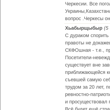
Черкесии. Все пого
Украины,Казахстана
вопрос .Черкесы он
Хьабырщыбыр
(5
С дураком спорить 
правоты не докажеш
СКФОшная - т.е., п
Посетители-невежды
существует вне зав
приближающейся ко
съевшей самую себя
трудом за 20 лет,
ревностно-патриоти
и просуществовал п
Всё будет ещё стра