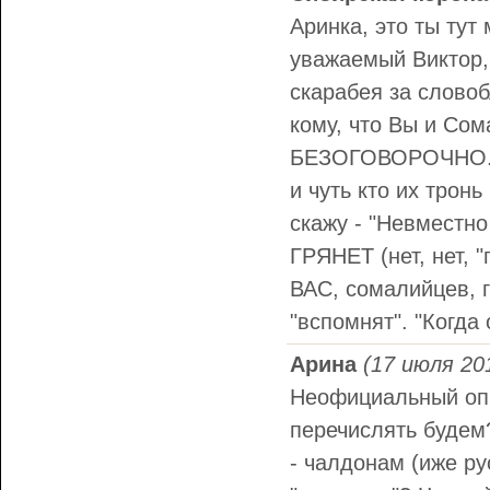
Аринка, это ты тут
уважаемый Виктор,
скарабея за словоб
кому, что Вы и Сом
БЕЗОГОВОРОЧНО. Т
и чуть кто их тронь
скажу - "Невместно
ГРЯНЕТ (нет, нет, "
ВАС, сомалийцев, г
"вспомнят". "Когда
Арина
(17 июля 201
Неофициальный опп
перечислять будем?
- чалдонам (иже ру