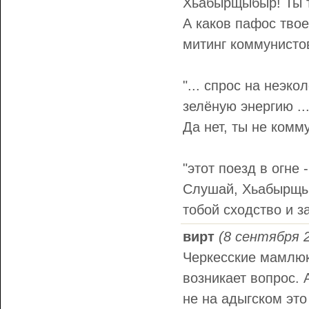
Хьабырщыбыр! Ты т
А каков пафос твое
митинг коммунисто
"... спрос на неэк
зелёную энергию ...
Да нет, ты не комм
"этот поезд в огне 
Слушай, Хьабырщыб
тобой сходство и з
вирт
(8 сентября 2
Черкесские мамлюки
возникает вопрос. 
не на адыгском это