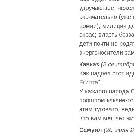
удручающее, нежели
окончательно (уже
армии); милиция д
окрас; власть безз
дети почти не родя
энергоносители з
Кавказ
(2 сентября
Как надоел этот ид
Египте"...
У каждого народа С
прошлом,какаие-то 
этим туговато, вед
Кто вам мешает жи
Самуил
(20 июля 2