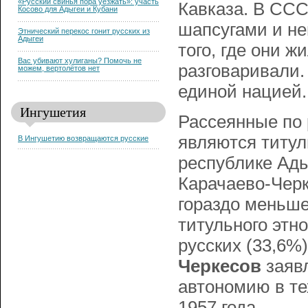
«Русский свинья пора уезжать»: участь
Кавказа. В ССС
Косово для Адыгеи и Кубани
шапсугами и не
Этнический перекос гонит русских из
Адыгеи
того, где они ж
Вас убивают хулиганы? Помочь не
разговаривали.
можем, вертолётов нет
единой нацией.
Ингушетия
Рассеянные по 
являются титул
В Ингушетию возвращаются русские
республике Ады
Карачаево-Черк
гораздо меньше
титульного этно
русских (33,6%
Черкесов
заявл
автономию в те
1957 года.