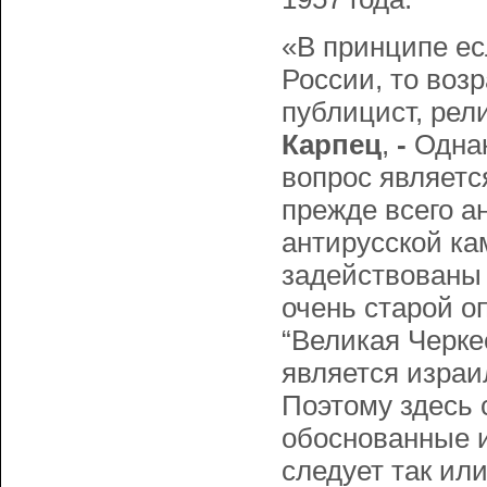
«В принципе ес
России, то возр
публицист, рел
Карпец
,
-
Однак
вопрос являетс
прежде всего а
антирусской ка
задействованы 
очень старой оп
“Великая Черке
является изра
Поэтому здесь 
обоснованные и
следует так или