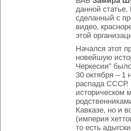
ВАБ
Замира Ш
данной статье. 
сделанный с пр
видео, краснор
этой организац
Начался этот п
новейшую истор
Черкесии” было
30 октября – 1 
распада СССР. 
историческом м
родственниками
Кавказе, но и 
(империя хетто
то есть адыгск