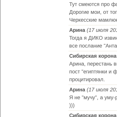
Тут смеются про фа
Дорогие мои, от то
Черкесские мамлюк
Арина
(17 июля 201
Тогда я ДИКО извин
все послание "Ант
Сибирская корона
Арина, перестань в
пост "египтянки и 
процитировал.
Арина
(17 июля 201
Я не "мучу", а уму-
)))
Сибирская корона