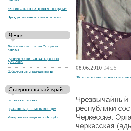
Кавказе
«Национальность» грозит «этноцидом»
Преждевременные основы религии
Чечня
Формирование элит на Северном
Кавказе
Русские Чечни: рассказ коренного
грозненца
08.06.2010
04:25
Добровольцы справедливости
Общество
->
Северо-Кавказские этнос
Ставропольский край
Чрезвычайный с
Гостевая потасовка
республики сос
Драка со смертельным исходом
Черкесске. Орг
Минеральные воды — postscriptum
черкесская (ад