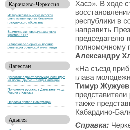
Хасэ». В ходе 
Карачаево-Черкесия
восстановлении
Историческая миссия русской
цивилизации против безликого
республики в с
гражданского общества
направить Пре
Возможна ли передача аланских
храмов РПЦ?
председателю 
В Карачаево-Черкесии прошла
полномочному 
репетиция сочинской олимпиады
Александру Х
Дагестан
«На съезд приб
глава молодежн
Дагестан: одни от безвыходности идут
«в леса», другие – в ряды милиции
Тимур Жужуев
Положение русских в Дагестане: уход
представители 
России с Кавказа
также представ
Перелом привёл к ампутации
Кабардино-Балк
Адыгея
Справка:
Черке