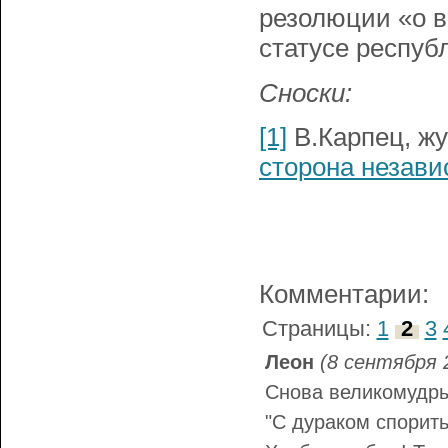
резолюции «о в
статусе респуб
Сноски:
[1]
В.Карпец, жу
сторона незав
Комментарии:
Страницы:
1
2
3
Леон
(8 сентября 2
Снова великомудр
"С дураком спорить 