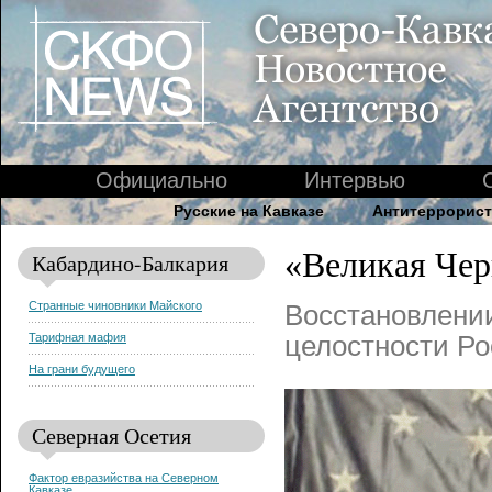
Официально
Интервью
Русские на Кавказе
Антитеррорист
«Великая Чер
Кабардино-Балкария
Странные чиновники Майского
Восстановлении
Тарифная мафия
целостности Ро
На грани будущего
Северная Осетия
Фактор евразийства на Северном