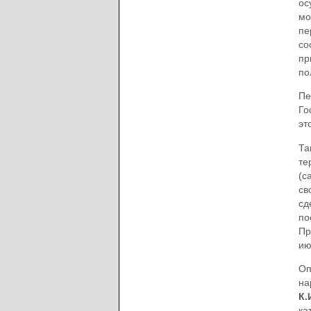
ос
мо
пе
со
пр
по
Пе
Го
эт
Та
те
(с
св
сд
по
Пр
ию
Оп
на
К.
ка