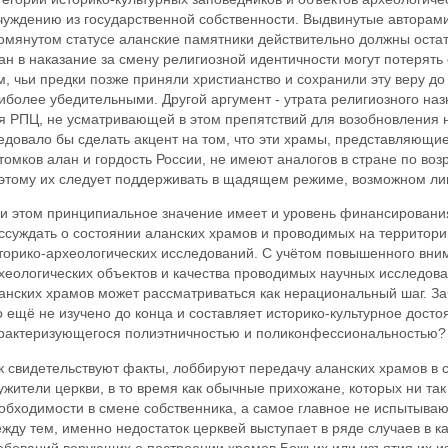
чуждению из государственной собственности. Выдвинутые авторами
омянутом статусе аланские памятники действительно должны остат
ан в наказание за смену религиозной идентичности могут потерять
м, чьи предки позже приняли христианство и сохранили эту веру д
иболее убедительными. Другой аргумент - утрата религиозного наз
я РПЦ, не усматривающей в этом препятствий для возобновления н
едовало бы сделать акцент на том, что эти храмы, представляющие
томков алан и гордость России, не имеют аналогов в стране по воз
этому их следует поддерживать в щадящем режиме, возможном лиш
и этом принципиальное значение имеет и уровень финансирования
ссуждать о состоянии аланских храмов и проводимых на территори
торико-археологических исследований. С учётом повышенного вним
хеологических объектов и качества проводимых научных исследова
анских храмов может рассматриваться как нерациональный шаг. Зач
о ещё не изучено до конца и составляет историко-культурное досто
рактеризующегося полиэтничностью и поликонфессиональностью?
к свидетельствуют факты, лоббируют передачу аланских храмов в
ужители церкви, в то время как обычные прихожане, которых ни так
обходимости в смене собственника, а самое главное не испытываю
жду тем, именно недостаток церквей выступает в ряде случаев в к
ебований верующих о построении храмов Божьих или изъятия их из