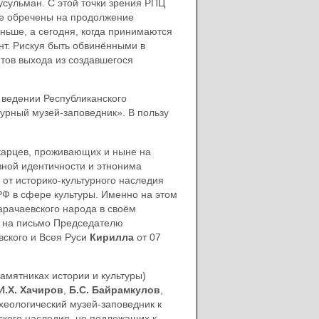
сульман. С этой точки зрения РПЦ
ые обречены на продолжение
ьше, а сегодня, когда принимаются
т. Рискуя быть обвинёнными в
тов выхода из создавшегося
в ведении Республиканского
урный музей-заповедник». В пользу
лкарцев, проживающих и ныне на
зной идентичности и этнонима
от историко-культурного наследия
РФ в сфере культуры. Именно на этом
рачаевского народа в своём
 на письмо Председателю
ского и Всея Руси
Кирилла
от 07
памятниках истории и культуры)
И.Х. Хачиров
,
Б.С. Байрамкулов
,
хеологический музей-заповедник к
ского наследия, не подлежащих к