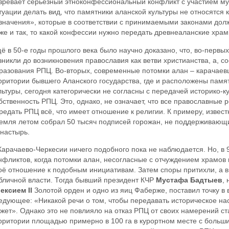
зревает серьёзный этноконфессиональный конфликт с участием м
туации делать вид, что памятники аланской культуры не относятся 
значения», которые в соответствии с принимаемыми законами до
же и так, то какой конфессии нужно передать древнеаланские хра
ё в 50-е годы прошлого века было научно доказано, что, во-первы
зникли до возникновения православия как ветви христианства, а, с
разования РПЦ. Во-вторых, современные потомки алан – карачае
рритории бывшего Аланского государства, где и расположены памя
льтуры, сегодня категорически не согласны с передачей историко-к
бственность РПЦ. Это, однако, не означает, что все православные 
редать РПЦ всё, что имеет отношение к религии. К примеру, извест
емля летом собрал 50 тысяч подписей горожан, не поддерживающ
настырь.
Карачаево-Черкесии ничего подобного пока не наблюдается. Но, в 
нфликтов, когда потомки алан, несогласные с отчуждением храмов
оё отношение к подобным инициативам. Затем споры притихли, а в
бличной власти. Тогда бывший президент КЧР
Мустафа Бадтыев
,
ексием II
Золотой орден и одно из яиц Фаберже, поставил точку в 
едующее: «Никакой речи о том, чтобы передавать историческое на
жет». Однако это не повлияло на отказ РПЦ от своих намерений ст
рритории площадью примерно в 100 га в курортном месте с больш