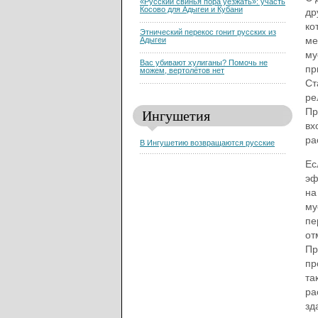
«Русский свинья пора уезжать»: участь
Косово для Адыгеи и Кубани
др
ко
Этнический перекос гонит русских из
ме
Адыгеи
му
Вас убивают хулиганы? Помочь не
пр
можем, вертолётов нет
Ст
ре
Ингушетия
Пр
вх
ра
В Ингушетию возвращаются русские
Ес
эф
на
му
пе
от
Пр
пр
та
ра
зд