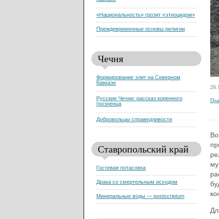
Кавказе
«Национальность» грозит «этноцидом»
Преждевременные основы религии
Чечня
Формирование элит на Северном
Кавказе
26.
Русские Чечни: рассказ коренного
Пра
грозненца
Добровольцы справедливости
Во
пр
Ставропольский край
ре
му
Гостевая потасовка
ра
Драка со смертельным исходом
бу
ко
Минеральные воды — postscriptum
Дл