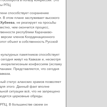
мы РПЦ.
епени способствует сохранению
. В этом плане заслуживает высокого
 Хубиева
, не реагирует на просьбы
естно, чем окончится процесс,
твенности республики Карачаево-
о версии членов Координационного
тот объект в собственность Русской
-культурных памятников способствует
сегодня живут на Кавказе и, несмотря
ть инорелигиозным конфессиям (исламу
ланами. Представляется, что сегодня
авказа.
ный статус аланских храмов позволяет
 для этого. Данный факт вполне
льной ситуации всё, что не запрещено
одятся церковные обряды.
РПЦ. В большинстве своем он