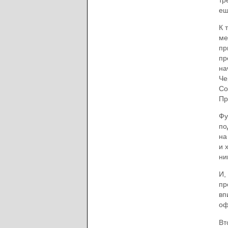
ещ
К 
ме
пр
пр
на
Че
Со
Пр
Фу
по
на
и 
ни
И,
пр
вп
оф
Вт