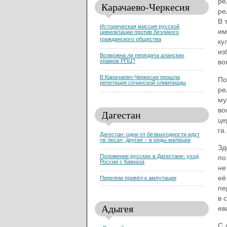
ре
Карачаево-Черкесия
ре
В 
Историческая миссия русской
им
цивилизации против безликого
гражданского общества
ку
из
Возможна ли передача аланских
храмов РПЦ?
во
В Карачаево-Черкесии прошла
По
репетиция сочинской олимпиады
ре
му
во
Дагестан
це
га.
Дагестан: одни от безвыходности идут
«в леса», другие – в ряды милиции
Зд
Положение русских в Дагестане: уход
по
России с Кавказа
не
её
Перелом привёл к ампутации
пе
в 
Адыгея
ев
С 