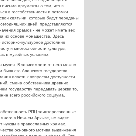
 письма аргументы о том, что в
ься в госсобственности и потомки
 свои святыни, которые будут переданы
о сегодняшних дней, представляются
начения храмов - не может иметь вес
а их основе монашества. Здесь
 историко-культурное достояние
расту и многослойности культуры,
ь в музейных условиях.
 музея. В зависимости от него можно
и бывшего Аланского государства
ания власти к вопросам доступности
ний, смена собственника древних
ем государству передавать церкви то,
яние всего российского социума,
 собственность РПЦ заинтересованные
 много в Нижнем Архызе, не видят
т нужды в православных храмах.
ачестве основного мотива выдвижения
 гособорота в пользу конфессий. Это