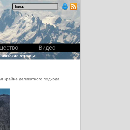
щество
Видео
вказские этносы
я крайне деликатного подхода