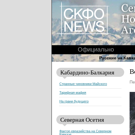
Официально
Русские на Кавк
В
Кабардино-Балкария
Пе
Странные чиновники Майского
Тарифная мафия
На грани будущего
Северная Осетия
Фактор евразийства на Северном