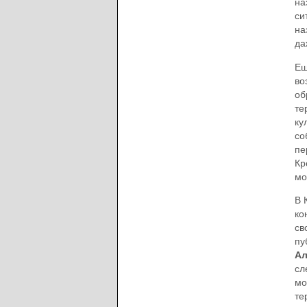
на
си
на
да
Ещ
во
об
те
ку
со
пе
Кр
мо
В 
ко
св
пу
Ал
сл
мо
те