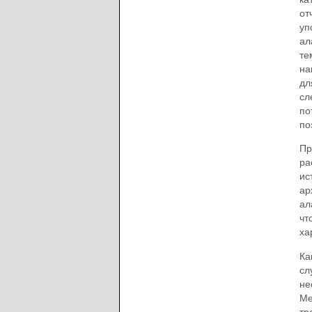
от
уп
ал
те
на
дл
сл
по
по
Пр
ра
ис
ар
ал
чт
ха
Ка
сл
не
Ме
тр