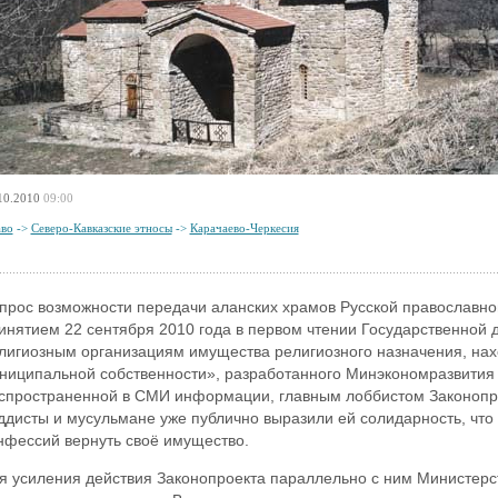
10.2010
09:00
во
->
Северо-Кавказские этносы
->
Карачаево-Черкесия
прос возможности передачи аланских храмов Русской православной
инятием 22 сентября 2010 года в первом чтении Государственной
лигиозным организациям имущества религиозного назначения, нах
ниципальной собственности», разработанного Минэкономразвития с
спространенной в СМИ информации, главным лоббистом Законопро
ддисты и мусульмане уже публично выразили ей солидарность, чт
нфессий вернуть своё имущество.
я усиления действия Законопроекта параллельно с ним Министерст