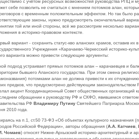
уществимо с учётом ресурсных возможностей руководства РПЦ и му
жет себе позволить не считаться с мнением потомков алан, котор
реговоров с временным положительным эффектом. Но так было ран
ответствующие законы, нужно предусмотреть окончательный вариан
инятии той или иной стороны, всё же рассмотрим несколько вариан
ложения в историко-правовом контексте.
рвый вариант - сохранить статус-кво аланских храмов, оставив их 
сударственного Учреждения «Карачаево-Черкесский историко-культ
ого варианта можно привести следующие аргументы:
кой подход устраивает прямых потомков алан – карачаевцев и ба
рритории бывшего Аланского государства. При этом смена религио
амоназвания) потомками алан не должна привести к их отчуждению 
оих предков, что предусмотрено действующим законодательством 
елал акцент Координационный Совет общественных организаций ка
следнем обращении к руководству РФ и СКФО, явившемся ответом
авительства РФ
Владимиру Путину
Святейшего Патриарха Москов
ня 2010 года.
ираясь на п.1, ст.50 73-ФЗ «Об объектах культурного назначения (
родов Российской Федерации», авторы обращения (
А.А. Катчиев
,
И. Чомаев
) относят Нижне-Архызский историко-архитектурный и ар
тегории историко-культурных заповедников и объектов археологиче