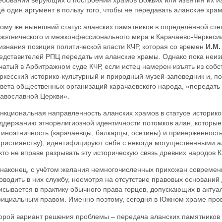
ё один аргумент в пользу того, чтобы не передавать аланские хра
тому же нынешний статус аланских памятников в определённой ст
жэтнического и межконфессионального мира в Карачаево-Черкесии
изнания позиция политической власти КЧР, которая со времен
И.М.
едставителей РПЦ передать им аланские храмы. Однако пока неизв
чатый в Арбитражном суде КЧР, если истец намерен изъять из собс
ркесский историко-культурный и природный музей-заповедник и, п
вета общественных организаций карачаевского народа, «передать э
авославной Церкви».
нкциональная направленность аланских храмов в статусе историко
ддержанию этнорелигиозной идентичности потомков алан, которые 
 иноэтничность (карачаевцы, балкарцы, осетины) и приверженнос
христианству), идентифицируют себя с некогда могущественными а
кто не вправе разрывать эту историческую связь древних народов К
 наконец, с учётом желания немногочисленных прихожан современ
оводить в них службу, несмотря на отсутствие правовых оснований
исывается в практику обычного права горцев, допускающих в актуа
ициальным правом. Именно поэтому, сегодня в Южном храме пров
орой вариант решения проблемы – передача аланских памятников 