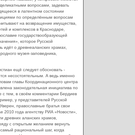
 деликатными вопросами, задевать
одящееся в латентном состоянии
зициями по определённым вопросам
считывают на возвращение имущества,
тей и комплексов в Краснодаре,
авославие государствообразующей
ачения», которое Русской
ь идёт о древнеаланских храмах,
иродного музея-заповедника,
стиан ещё следует обосновать -
тся несостоятельным. А ведь именно
ловам главы Координационного центра
авлена законодательная инициатива по
 с тем, в своём комментарии Бердиев
ример, у представителей Русской
Уверен, православные братья свои
е 2010 года агентству РИА «Новости»,
и древних аланских храмов,
ряду с открытым желанием вернуть
 самый рациональный шаг, когда