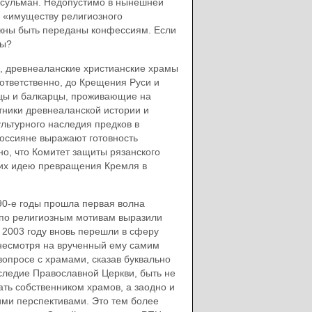
усульман. Недопустимо в нынешней
к «имуществу религиозного
лжны быть переданы конфессиям. Если
мы?
х, древнеаланские христианские храмы
оответственно, до Крещения Руси и
вцы и балкарцы, проживающие на
тники древнеаланской истории и
ультурного наследия предков в
россияне выражают готовность
но, что Комитет защиты рязанского
их идею превращения Кремля в
90-е годы прошла первая волна
 по религиозным мотивам выразили
 2003 году вновь перешли в сферу
 несмотря на врученный ему самим
вопросе с храмами, сказав буквально
следие Православной Церкви, быть не
ать собственником храмов, а заодно и
ими перспективами. Это тем более