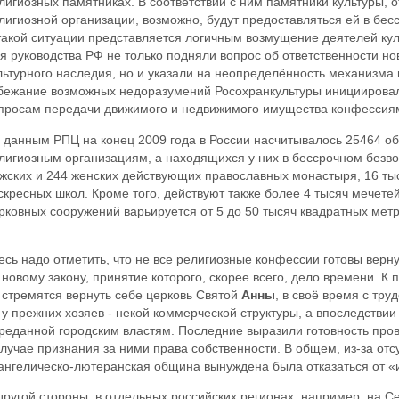
лигиозных памятниках. В соответствии с ним памятники культуры, 
лигиозной организации, возможно, будут предоставляться ей в бес
такой ситуации представляется логичным возмущение деятелей куль
я руководства РФ не только подняли вопрос об ответственности но
льтурного наследия, но и указали на неопределённость механизма
бежание возможных недоразумений Росохранкультуры инициировал
просам передачи движимого и недвижимого имущества конфессия
 данным РПЦ на конец 2009 года в России насчитывалось 25464 о
лигиозным организациям, а находящихся у них в бессрочном безво
жских и 244 женских действующих православных монастыря, 16 ты
скресных школ. Кроме того, действуют также более 4 тысяч мечетей
рковных сооружений варьируется от 5 до 50 тысяч квадратных метро
есь надо отметить, что не все религиозные конфессии готовы вер
 новому закону, принятие которого, скорее всего, дело времени. К
 стремятся вернуть себе церковь Святой
Анны
, в своё время с тр
 у прежних хозяев - некой коммерческой структуры, а впоследствии
реданной городским властям. Последние выразили готовность про
случае признания за ними права собственности. В общем, из-за отс
ангелическо-лютеранская община вынуждена была отказаться от «
другой стороны, в отдельных российских регионах, например, на 