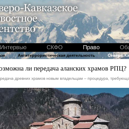
Интервью
СКФО
Право
Об
азе
Антитеррористическая деятельность
Северо-Ка
озможна ли передача аланских храмов РПЦ?
редача древних храмов новым владельцам – процедура, требующа