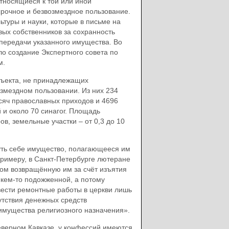
относящиеся к той или иной
срочное и безвозмездное пользование.
туры и науки, которые в письме на
вых собственников за сохранность
 передачи указанного имущества. Во
о создание Экспертного совета по
м.
бъекта, не принадлежащих
змездном пользовании. Из них 234
сяч православных приходов и 4696
 и около 70 синагог. Площадь
в, земельные участки – от 0,3 до 10
нуть себе имущество, полагающееся им
 примеру, в Санкт-Петербурге лютеране
удом возвращённую им за счёт изъятия
 кем-то подожженной, а потому
вести ремонтные работы в церкви лишь
утствия денежных средств
имущества религиозного назначения».
Северном Кавказе, у конфессий имеются