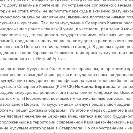
уг к другу взаимные претензии. Их устранение сопряжено с весьма
торые не стоит, чтобы не допустить перехода в активную фазу нах
жконфессиональное напряжение, вызванное противоречивыми по
сульман и христиан. Так, если мусульмане Северного Кавказа рас
инадлежащее ранее исламской умме, в частности, ряд зданий мече
аврополе и т.д., то «национал-государственники», объявившие пр
лигией, продолжают наступление на «имущество религиозного назн
авославной Церкви не принадлежало никогда. В данном случае реч
одящих в состав Карачаево-Черкесского историко-культурного и пр
сположенного в п. Нижний Архыз.
ли претензии мусульман более-менее оправданы, то претензии хри
фективное взаимодействие церкви и государства пока представляе
 «углубление государственно-конфессиональных отношений», по с
сульман Северного Кавказа (КЦМ СК)
Исмаила Бердиева
, и напр
редаче «имущества религиозного назначения» конфессиям. Вместе
метил, что: «Несомненно, возникают многочисленные вопросы, нап
авославной Церкви. Но мусульманам следует решать свои задачи. 
облемы решат должным образом». Из этого интервью, данного в ма
кже явствует нежелание Бердиева вмешиваться в вопрос будущност
сположенных на территории современной Карачаево-Черкесии, на
ание мусульманского храма в Ставрополе. Но самоустранение - не