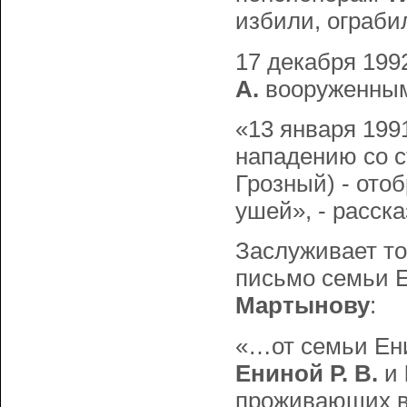
избили, ограби
17 декабря 199
А.
вооруженным
«13 января 199
нападению со с
Грозный) - ото
ушей», - расск
Заслуживает тог
письмо семьи Е
Мартынову
:
«…от семьи Ен
Ениной Р. В.
и
проживающих в