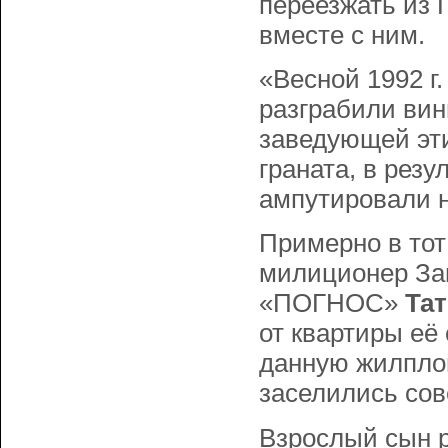
переезжать из 
вместе с ним.
«Весной 1992 г.
разграбили вин
заведующей эт
граната, в резу
ампутировали н
Примерно в тот
милиционер Зав
«ПОГНОС»
Та
от квартиры её
данную жилплощ
заселились со
Взрослый сын р