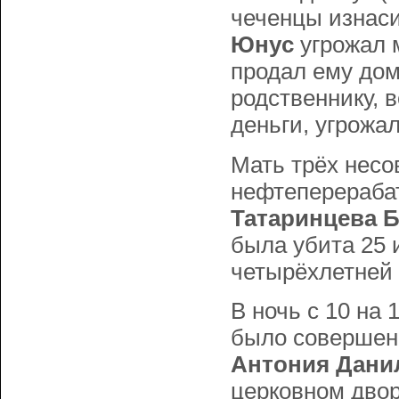
чеченцы изнаси
Юнyс
угрожал 
продал ему дом.
родственнику, 
деньги, угрожа
Мать трёх несо
нефтеперераба
Татаринцева Б
была убита 25 и
четырёхлетней
В ночь с 10 на 
было совершен
Антония Дани
церковном двор