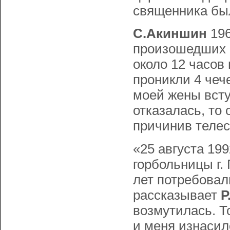
священника бы
С.Акиншин
196
произошедших в 
около 12 часов
проникли 4 чеч
моей жены всту
отказалась, то 
причинив телес
«25 августа 199
гоpбольницы г. 
лет потребовали
рассказывает
Р
возмутилась. Т
и меня изнаси