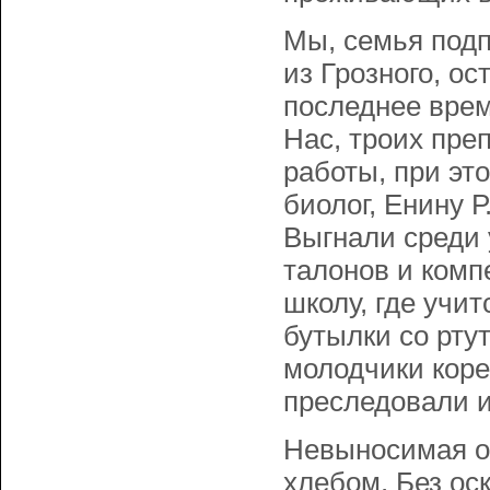
Мы, семья под
из Грозного, ос
последнее врем
Нас, троих пре
работы, при эт
биолог, Енину Р
Выгнали среди у
талонов и комп
школу, где учи
бутылки со ртут
молодчики коре
преследовали и
Невыносимая об
хлебом. Без ос