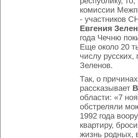
республику, то
комиссии Межп
- участников С
Евгения Зеле
года Чечню пок
Еще около 20 т
числу русских, 
Зеленов.
Так, о причина
рассказывает
В
области: «7 но
обстреляли мою
1992 года воор
квартиру, броси
жизнь родных, 