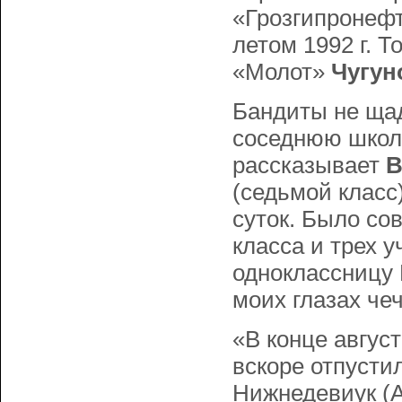
«Грозгипронеф
летом 1992 г. 
«Молот»
Чугун
Бандиты не щади
соседнюю школ
рассказывает
В
(седьмой класс
суток. Было со
класса и трех у
одноклассницу М
моих глазах че
«В конце август
вскоре отпусти
Hижнедевиyк (А