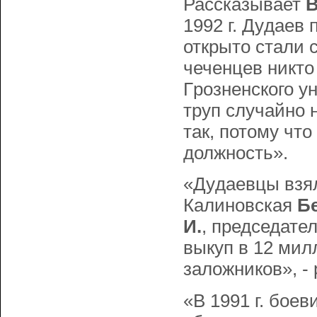
Рассказывает
В
1992 г. Дyдаев 
открыто стали 
чеченцев никто
Гpозненского ун
труп случайно 
так, потому чт
должность».
«Дyдаевцы взял
Калиновская
Бе
И.
, председате
выкуп в 12 мил
заложников», -
«В 1991 г. бое