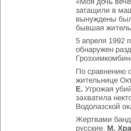
«Моя дочь веч
затащили в маш
вынуждены были
бывшая житель
5 апреля 1992 
обнаружен раз
Грозхимкомбин
По сравнению с
жительнице Окт
Е.
Угрожая убий
захватила нект
Водолазской о
Жертвами банди
русские.
М. Хp