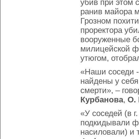
убив при этом 
ранив майора м
Грозном похити
проректора уби
вооруженные бо
милицейской фо
утюгом, отобра
«Наши соседи - 
найдены у себя
смерти», – гов
Кypбанова
,
О.
«У соседей (в г
подкидывали фо
насиловали) и 