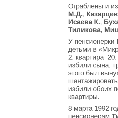
Ограблены и из
М.Д.
,
Казарцев
Исаева К.
,
Бух
Тиликова
,
Миш
У пенсионерки
детьми в «Микр
2, квартира 20,
избили сына, т
этого был выну
шантажировать 
избили обоих п
квартиры.
8 марта 1992 го
пенсионерам
Т