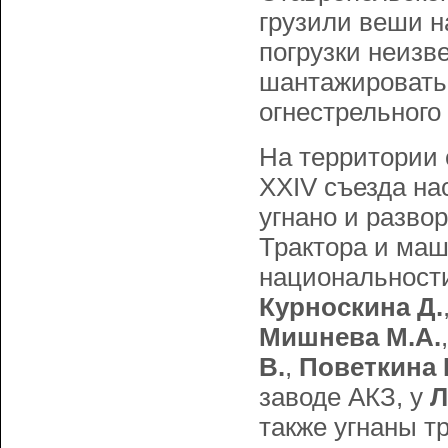
грузили веши н
погрузки неизв
шантажировать,
огнестрельного
На территории 
XXIV съезда н
угнано и разво
Трактора и маш
национальност
Курноскина Д.
Мишнева М.А.
В.
,
Поветкина 
заводе АКЗ, у
Л
также угнаны т