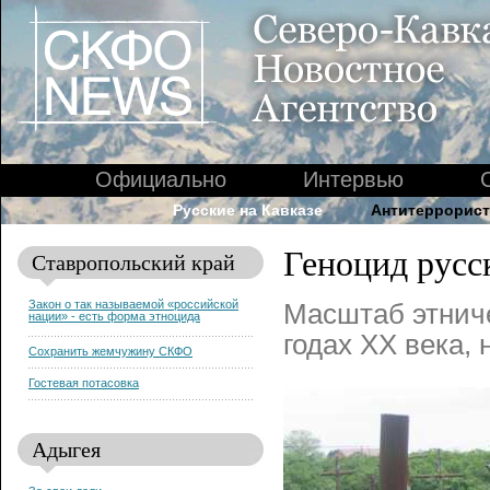
Официально
Интервью
Русские на Кавказе
Антитеррорист
Геноцид русск
Ставропольский край
Закон о так называемой «российской
Масштаб этниче
нации» - есть форма этноцида
годах XX века,
Сохранить жемчужину СКФО
Гостевая потасовка
Адыгея