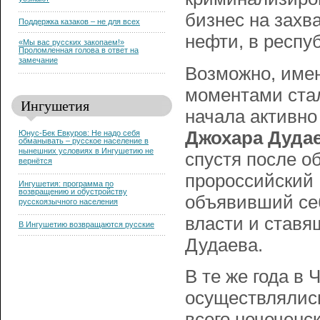
уезжают
бизнес на захв
Поддержка казаков – не для всех
нефти, в респу
«Мы вас русских закопаем!»
Проломленная голова в ответ на
замечание
Возможно, имен
моментами стал
Ингушетия
начала активн
Джохара Дуда
Юнус-Бек Евкуров: Не надо себя
обманывать – русское население в
нынешних условиях в Ингушетию не
спустя после о
вернётся
пророссийский 
Ингушетия: программа по
возвращению и обустройству
объявивший се
русскоязычного населения
власти и ставя
В Ингушетию возвращаются русские
Дудаева.
В те же года в
осуществлялись
всего нечеченск