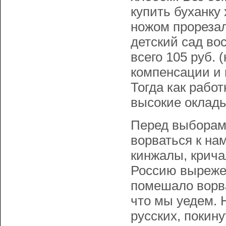
купить буханку 
ножом прорезал
детский сад во
всего 105 руб.
компенсации и 
Тогда как рабо
высокие оклад
Перед выборам
ворваться к на
кинжалы, крича
Россию вырежем
помешало ворва
что мы уедем. 
русских, покин