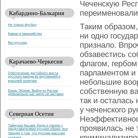
Чеченскую Респ
Кабардино-Балкария
переименовали 
Таким образом,
Не только футбол
ни одно государ
Кавказ и евразийство
Без русских
признало. Впро
обзавестись с
Карачаево-Черкесия
флагом, гербом
парламентом и 
Обеспечение достойного места
русского народа во внутренней и
небольшие воо
внешней политике
собственную ва
Борис Эбзеев: Выйти из России
добровольно нас никто не заставит
так и осталась 
у чеченского р
Северная Осетия
Неэффективност
Таймураз Касаев: Когда я говорю с
проявилась не 
представителями русских общин, все
твердят о том, что русские массово
криминализиро