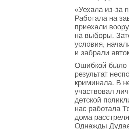
«Уехала из-за 
Работала на зав
приехали воору
на выборы. За
условия, начал
и забрали авт
Ошибкой было 
результат несп
криминала. В н
участвовал лич
детской поликл
нас работала Т
дома расстреля
Однажды Дyдае