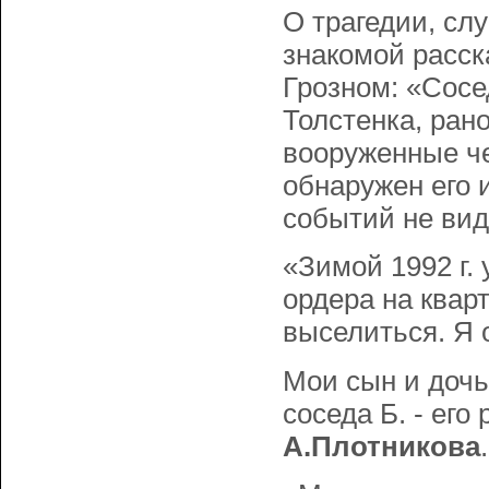
О трагедии, сл
знакомой расс
Грозном: «Сосе
Толстенка, ран
вооруженные че
обнаружен его 
событий не вид
«Зимой 1992 г.
ордера на квар
выселиться. Я о
Мои сын и доч
соседа Б. - его
А.Плотникова