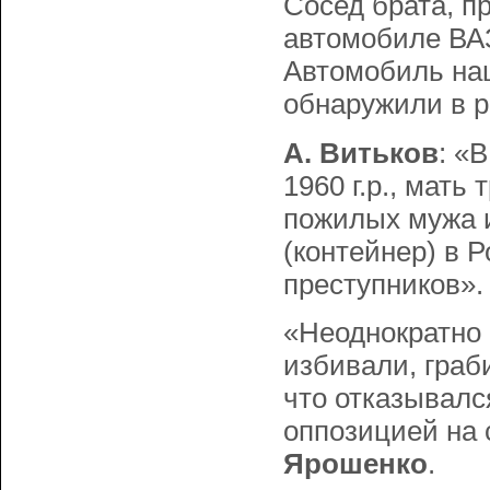
Сосед брата, п
автомобиле ВАЗ
Автомобиль наш
обнаружили в р
А. Витьков
: «
1960 г.p., мать
пожилых мужа и
(контейнер) в 
преступников»
«Hеоднокpатно 
избивали, граб
что отказывалс
оппозицией на 
Яpошенко
.