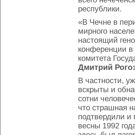
республики.
«В Чечне в пер
мирного населе
настоящий геноц
конференции в 
комитета Госу
Дмитрий Рого
В частности, у
вскрыты и обна
сотни человече
что страшная на
подтвердили и 
весны 1992 год
здесь был лаге