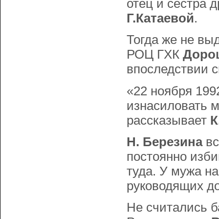
отец и сестра 
Г.Катаевой
.
Тогда же не вы
РОЦ ГХК
Дорош
впоследствии 
«22 ноября 199
изнасиловать м
рассказывает
К
H. Беpезина
вс
постоянно изби
туда. У мужа н
руководящих до
Не считались 