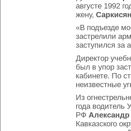
августе 1992 го
жену,
Саркисян 
«В подъезде мо
застрелили армя
заступился за 
Директор учебн
был в упор зас
кабинете. По с
неизвестные уг
Из огнестрельн
года водитель 
РФ
Александр 
Кавказского ок