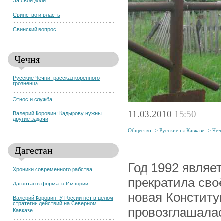
За свои доли
Свинство и власть
Свинский вопрос
Чечня
Русские Чечни: рассказ коренного
грозненца
Этнос и служба
11.03.2010
15:50
Валерий Коровин: Кадырову нужны
другие задачи
Общество
->
Русские на Кавказе
->
Чеч
Дагестан
Год 1992 являе
Хроники современного рабства
прекратила св
Дагестан в формате Империи
новая Конститу
Валерий Коровин: У России нет в целом
стратегии действий на Северном
провозглашалас
Кавказе