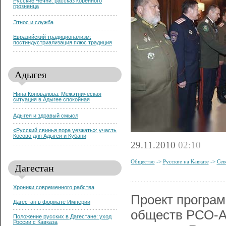
Русские Чечни: рассказ коренного
грозненца
Этнос и служба
Евразийский традиционализм:
постиндустриализация плюс традиция
Адыгея
Нина Коновалова: Межэтническая
ситуация в Адыгее спокойная
Адыгея и здравый смысл
«Русский свинья пора уезжать»: участь
Косово для Адыгеи и Кубани
29.11.2010
02:10
Общество
->
Русские на Кавказе
->
Сев
Дагестан
Хроники современного рабства
Проект програм
Дагестан в формате Империи
обществ РСО-Ал
Положение русских в Дагестане: уход
России с Кавказа