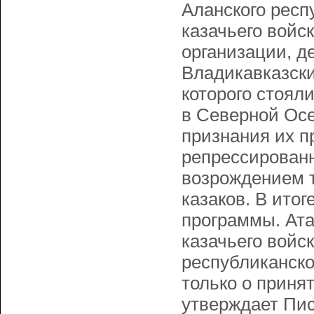
Аланского респу
казачьего войс
организации, д
Владикавказский
которого стоял
в Северной Осе
признания их п
репрессированн
возрождением т
казаков. В ито
программы. Ата
казачьего войс
республиканско
только о принят
утверждает Пис