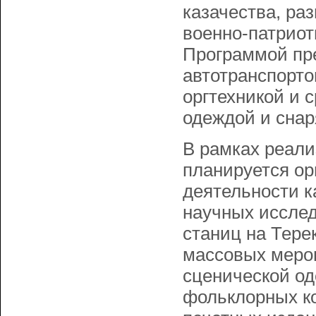
казачества, ра
военно-патриот
Программой пре
автотранспорто
оргтехникой и 
одеждой и сна
В рамках реал
планируется ор
деятельности к
научных исслед
станиц на Тере
массовых мероп
сценической о
фольклорных к