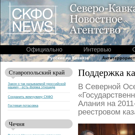
Официально
Интервью
Русские на Кавказе
Антитеррорист
Поддержка каз
Ставропольский край
Закон о так называемой «российской
В Северной Ос
нации» - есть форма этноцида
«Государственн
Сохранить жемчужину СКФО
Алания на 2011-
Гостевая потасовка
реестровом каз
Чечня