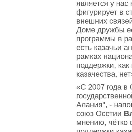
является у нас
фигурирует в с
внешних связей
Доме дружбы ес
программы в ра
есть казачьи ан
рамках национа
поддержки, как
казачества, нет
«С 2007 года в
государственно
Алания", - нап
союз Осетии
В
мнению, чётко 
поддержки каза