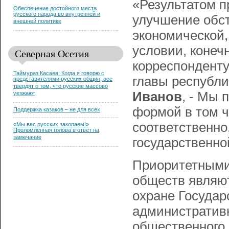
«Результатом п
Обеспечение достойного места
русского народа во внутренней и
улучшение обст
внешней политике
экономической,
условии, конеч
Северная Осетия
корреспондент
Таймураз Касаев: Когда я говорю с
главы республ
представителями русских общин, все
твердят о том, что русские массово
Иванов
, - Мы 
уезжают
формой в том ч
Поддержка казаков – не для всех
соответственно
«Мы вас русских закопаем!»
Проломленная голова в ответ на
замечание
государственно
Приоритетными
обществ являют
охране Государ
административн
общественного 