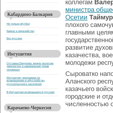
коллегам
Вале
министра обще
Кабардино-Балкария
Осетии
Таймур
плохого самочу
Не только футбол
главными целя
Кавказ и евразийство
государственно
Без русских
развитие духов
Ингушетия
казачества, во
молодежи респ
Отставка Евкурова: между молотом
«мягкости» и наковальней «прав
человека»
Сыроватко напо
Ингушетия: программа по
Аланского респу
возвращению и обустройству
русскоязычного населения
казачьего войс
В Ингушетию возвращаются русские
городские и от
численностью о
Карачаево-Черкесия