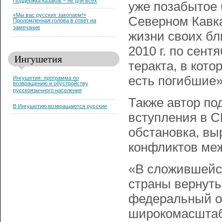
Поддержка казаков – не для всех
уже позабытое 
«Мы вас русских закопаем!»
Северном Кавка
Проломленная голова в ответ на
замечание
жизни своих бли
2010 г. по сент
Ингушетия
теракта, в кото
есть погибшие»,
Ингушетия: программа по
возвращению и обустройству
русскоязычного населения
Также автор по
В Ингушетию возвращаются русские
вступления в 
обстановка, вы
конфликтов ме
«В сложившейс
страны вернут
федеральный ок
широкомасштаб