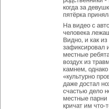
родственники -
когда за девуш
пятёрка принял
На видео с авт
человека лежащ
Видно, и как и
зафиксировал и
местные ребята
воздух из трав
камнем, однако
«культурно про
даже достал но
счастью дело н
местные парни 
кричат им что-