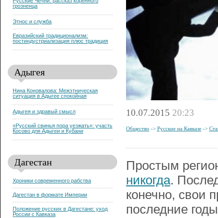
Русские Чечни: рассказ коренного
грозненца
Этнос и служба
Евразийский традиционализм:
постиндустриализация плюс традиция
Адыгея
Нина Коновалова: Межэтническая
ситуация в Адыгее спокойная
10.07.2015
20:23
Адыгея и здравый смысл
«Русский свинья пора уезжать»: участь
Общество
->
Русские на Кавказе
->
Ста
Косово для Адыгеи и Кубани
Дагестан
Простым реги
никогда
. После
Хроники современного рабства
конечно, свои 
Дагестан в формате Империи
последние годы
Положение русских в Дагестане: уход
России с Кавказа