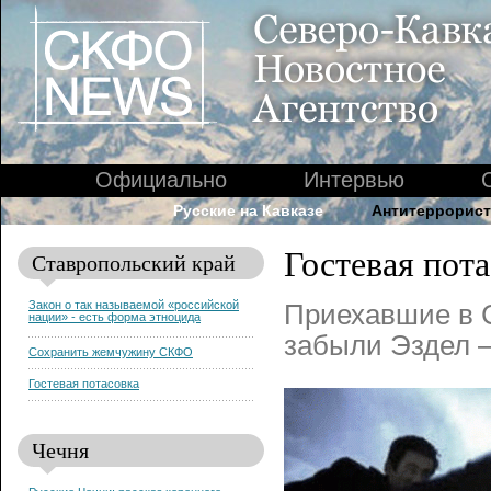
Официально
Интервью
Русские на Кавказе
Антитеррорист
Гостевая пот
Ставропольский край
Закон о так называемой «российской
Приехавшие в 
нации» - есть форма этноцида
забыли Эздел –
Сохранить жемчужину СКФО
Гостевая потасовка
Чечня