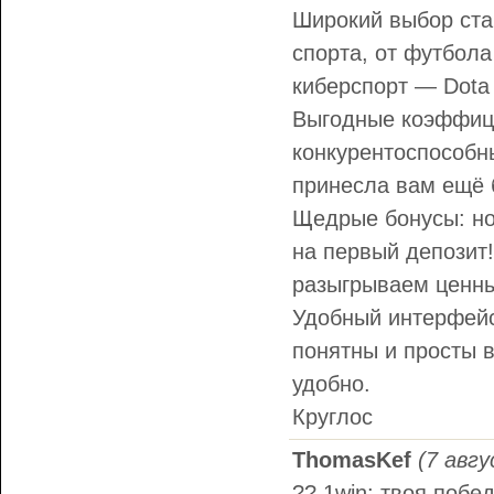
Широкий выбор ста
спорта, от футбола
киберспорт — Dota 
Выгодные коэффиц
конкурентоспособн
принесла вам ещё 
Щедрые бонусы: но
на первый депозит!
разыгрываем ценны
Удобный интерфейс
понятны и просты в
удобно.
Круглос
ThomasKef
(7 авгу
?? 1win: твоя побе