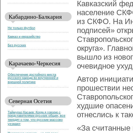
Кавказский фед
население СКФ
Кабардино-Балкария
из СКФО. На Ин
Не только футбол
подписей» откр
Кавказ и евразийство
Ставропольског
Без русских
округа». Главн
вышло из новог
Карачаево-Черкесия
очевидное ухуд
Обеспечение достойного места
Автор инициати
русского народа во внутренней и
внешней политике
прошествии нес
Ставропольског
Северная Осетия
худшие опасени
Таймураз Касаев: Когда я говорю с
отнеслись к та
представителями русских общин, все
твердят о том, что русские массово
уезжают
«За считанные