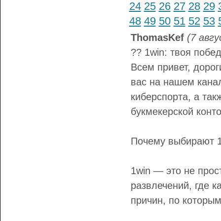
24
25
26
27
28
29
48
49
50
51
52
53
ThomasKef
(7 авгу
?? 1win: твоя побе
Всем привет, дорог
вас на нашем канал
киберспорта, а та
букмекерской конт
Почему выбирают 1
1win — это не прос
развлечений, где к
причин, по которым