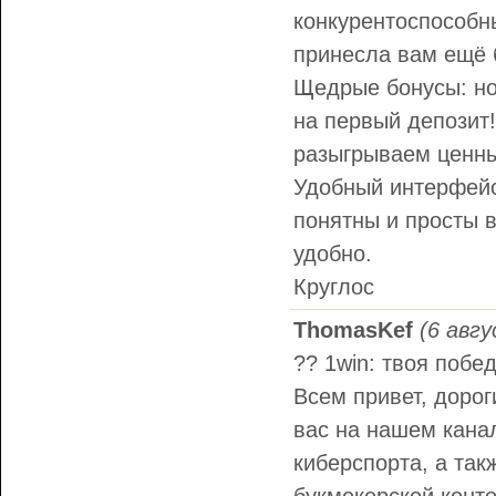
конкурентоспособн
принесла вам ещё 
Щедрые бонусы: но
на первый депозит!
разыгрываем ценны
Удобный интерфейс
понятны и просты в
удобно.
Круглос
ThomasKef
(6 авгу
?? 1win: твоя побе
Всем привет, дорог
вас на нашем канал
киберспорта, а та