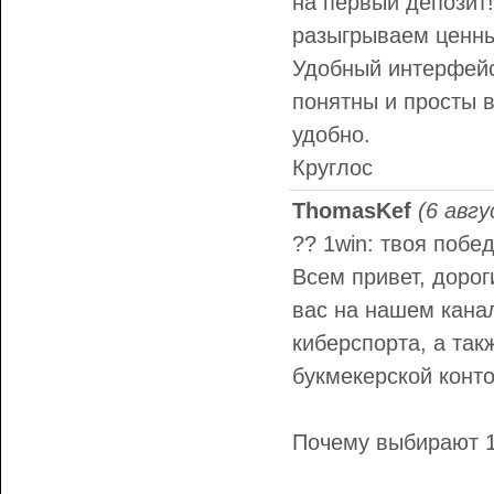
на первый депозит!
разыгрываем ценны
Удобный интерфейс
понятны и просты в
удобно.
Круглос
ThomasKef
(6 авгу
?? 1win: твоя побе
Всем привет, дорог
вас на нашем канал
киберспорта, а та
букмекерской конт
Почему выбирают 1