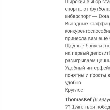
Широкий выбор ста
спорта, от футбола
киберспорт — Dota 
Выгодные коэффиц
конкурентоспособн
принесла вам ещё 
Щедрые бонусы: но
на первый депозит!
разыгрываем ценны
Удобный интерфейс
понятны и просты в
удобно.
Круглос
ThomasKef
(6 авгу
?? 1win: твоя побе