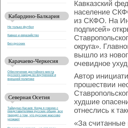
Кавказский фед
население СКФ
Кабардино-Балкария
из СКФО. На Ин
Не только футбол
подписей» откр
Кавказ и евразийство
Ставропольског
Без русских
округа». Главн
вышло из новог
Карачаево-Черкесия
очевидное ухуд
Обеспечение достойного места
Автор инициати
русского народа во внутренней и
внешней политике
прошествии нес
Ставропольског
Северная Осетия
худшие опасени
Таймураз Касаев: Когда я говорю с
отнеслись к та
представителями русских общин, все
твердят о том, что русские массово
уезжают
«За считанные