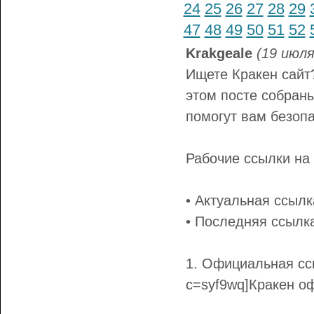
24
25
26
27
28
29
47
48
49
50
51
52
Krakgeale
(19 июля
Ищете Кракен сайт
этом посте собраны
помогут вам безопа
Рабочие ссылки на 
• Актуальная ссылка 
• Последняя ссылка н
1. Официальная ссыл
c=syf9wq]Кракен оф