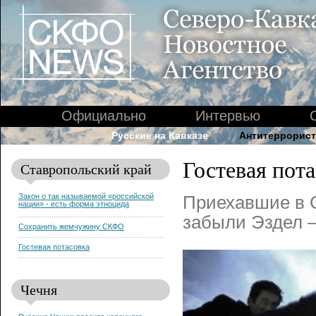
Официально
Интервью
Русские на Кавказе
Антитеррорист
Гостевая пот
Ставропольский край
Закон о так называемой «российской
Приехавшие в 
нации» - есть форма этноцида
забыли Эздел –
Сохранить жемчужину СКФО
Гостевая потасовка
Чечня