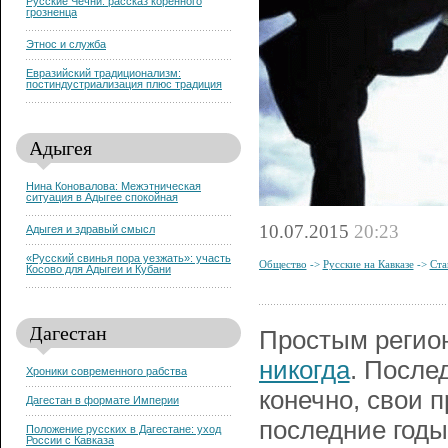
Русские Чечни: рассказ коренного
грозненца
Этнос и служба
Евразийский традиционализм:
постиндустриализация плюс традиция
Адыгея
Нина Коновалова: Межэтническая
ситуация в Адыгее спокойная
10.07.2015
20:23
Адыгея и здравый смысл
«Русский свинья пора уезжать»: участь
Общество
->
Русские на Кавказе
->
Ста
Косово для Адыгеи и Кубани
Дагестан
Простым реги
никогда
. После
Хроники современного рабства
конечно, свои 
Дагестан в формате Империи
последние годы
Положение русских в Дагестане: уход
России с Кавказа