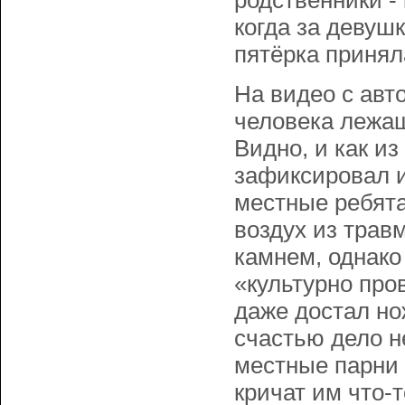
родственники -
когда за девуш
пятёрка принял
На видео с авт
человека лежащ
Видно, и как и
зафиксировал и
местные ребята
воздух из трав
камнем, однако
«культурно про
даже достал но
счастью дело н
местные парни 
кричат им что-