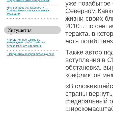
Поддержка казаков – не для всех
уже позабытое 
«Мы вас русских закопаем!»
Северном Кавка
Проломленная голова в ответ на
замечание
жизни своих бли
2010 г. по сент
Ингушетия
теракта, в кото
есть погибшие»,
Ингушетия: программа по
возвращению и обустройству
русскоязычного населения
Также автор по
В Ингушетию возвращаются русские
вступления в 
обстановка, вы
конфликтов ме
«В сложившейс
страны вернут
федеральный ок
широкомасштаб