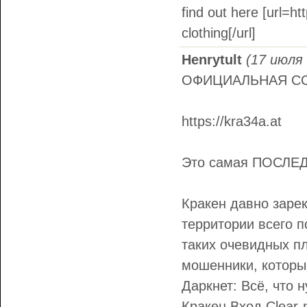
find out here [url=ht
clothing[/url]
Henrytult
(17 июля 
ОФИЦИАЛЬНАЯ ССЫ
https://kra34a.at
Это самая ПОСЛЕ
Кракен давно заре
территории всего п
таких очевидных п
мошенники, которы
Даркнет: Всё, что н
Кракен Вход Clear-