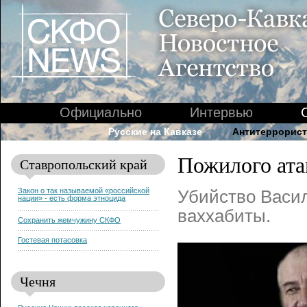
Официально
Интервью
Русские на Кавказе
Антитеррорист
Пожилого ата
Ставропольский край
Закон о так называемой «российской
Убийство Васил
нации» - есть форма этноцида
ваххабиты.
Сохранить жемчужину СКФО
Гостевая потасовка
Чечня