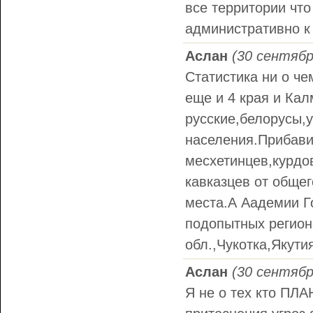
все территории чт
административно к 
Аслан
(30 сентябр
Статистика ни о че
еще и 4 края и Ка
русские,белорусы,
населения.Прибави
месхетинцев,курдов
кавказцев от общег
места.А Аадемии Г
подопытных регион
обл.,Чукотка,Якути
Аслан
(30 сентябр
Я не о тех кто ПЛ