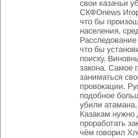
свои казачьи у
СКФОnews Игорь
что бы произош
населения, сред
Расследование 
что бы установ
поиску. Виновн
закона. Самое 
заниматься сво
провокации. Ру
подобное больш
убили атамана,
Казакам нужно 
проработать зак
чём говорил Хл