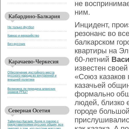
не воспринимае
ним.
Кабардино-Балкария
Инцидент, прои
Не только футбол
резонанс во вс
Кавказ и евразийство
балкарском гор
Без русских
квартиры на Эл
60-летний
Васи
Карачаево-Черкесия
известен своей
Обеспечение достойного места
«Союз казаков 
русского народа во внутренней и
внешней политике
казачьей общин
Возможна ли передача аланских
формально общ
храмов РПЦ?
людей, близко 
Северная Осетия
городе большой
прислушивались
Таймураз Касаев: Когда я говорю с
представителями русских общин, все
как казака. А 