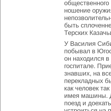
общественного 
ношение оружия
непозволительн
быть сплоченне
Терских Казачь
У Василия Сиб
побывал в Югосл
он находился в
госпитале. При
знавших, на вс
перекладных бы
как человек та
имея машины. Д
поезд и доехат
устроиться на 