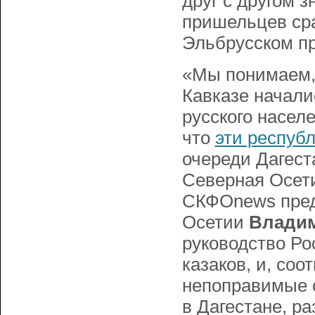
друг с другом 
пришельцев сра
Эльбрусском пр
«Мы понимаем, 
Кавказе началис
русского насел
что
эти респуб
очереди Дагест
Северная Осети
СКФОnews пред
Осетии
Владим
руководство Ро
казаков, и, соо
непоправимые 
в Дагестане, р