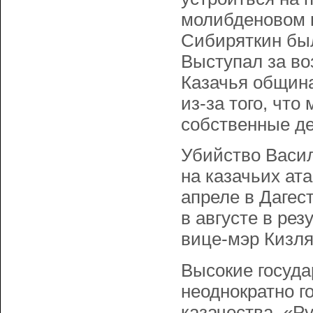
молибденовом к
Сибиряткин был
Выступал за во
Казачья община
из-за того, что
собственные де
Убийство Васил
на казачьих ат
апреле в Дагес
в августе в ре
вице-мэр Кизл
Высокие госуда
неоднократно г
казачества. «Р