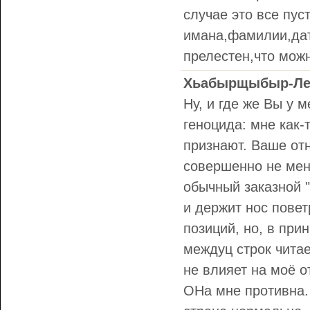
случае это все пус
имана,фамилии,даты
прелестен,что мож
Хьабырщыбыр-Ле
Ну, и где же Вы у 
геноцида: мне как-
признают. Ваше от
совершенно не мен
обычный заказной 
и держит нос повет
позиций, но, в при
междуц строк читае
не влияет на моё о
ОНа мне противна. 