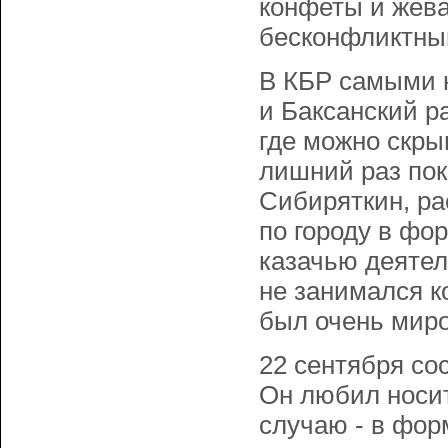
конфеты и жева
бесконфликтный
В КБР самыми 
и Баксанский ра
где можно скры
лишний раз пока
Сибиряткин, ра
по городу в фо
казачью деятел
не занимался к
был очень миро
22 сентября со
Он любил носит
случаю - в фор