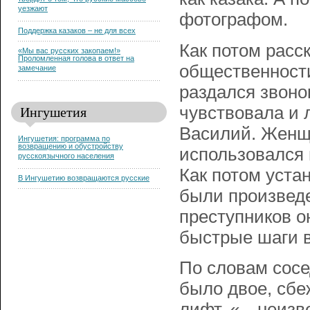
твердят о том, что русские массово
уезжают
фотографом.
Поддержка казаков – не для всех
Как потом расс
«Мы вас русских закопаем!»
Проломленная голова в ответ на
общественности
замечание
раздался звоно
Ингушетия
чувствовала и 
Василий. Женщ
Ингушетия: программа по
возвращению и обустройству
использовался 
русскоязычного населения
Как потом уста
В Ингушетию возвращаются русские
были произведе
преступников о
быстрые шаги в
По словам сосе
было двое, сбе
лифт. «…неизве