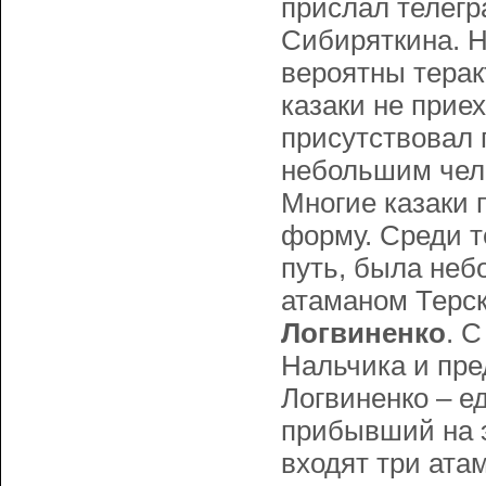
прислал телегр
Сибиряткина. Н
вероятны теракт
казаки не приех
присутствовал п
небольшим чело
Многие казаки 
форму. Среди т
путь, была неб
атаманом Терск
Логвиненко
. 
Нальчика и пре
Логвиненко – е
прибывший на э
входят три ата