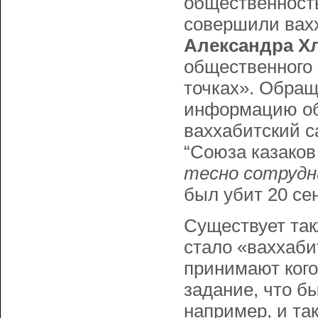
общественность
совершили вахх
Александра Х
общественного 
точках». Обраща
информацию об
ваххабитский 
“Союза казаков
тесно сотрудн
был убит 20 се
Существует так
стало «ваххаби
принимают кого-
задание, что б
например, и та