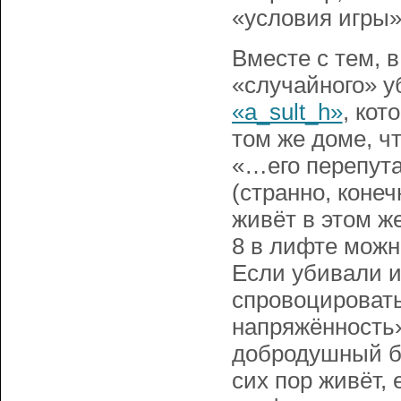
«условия игры»
Вместе с тем, 
«случайного» 
«a_sult_h»
, кот
том же доме, ч
«…его перепут
(странно, конеч
живёт в этом ж
8 в лифте можн
Если убивали и
спровоцироват
напряжённость»
добродушный бы
сих пор живёт,