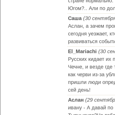
стране нормально. 
Югом?.. Али по до
Саша
(30 сентября
Аслан, а зачем про
сегодня уезжает, кт
развиваться событи
El_Mariachi
(30 се
Русских кидает их 
Чечне, и везде где
как черви из-за убл
пришли люди опред
сей день!
Аслан
(29 сентябр
ивану - А давай по 