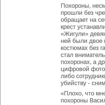
Похороны, несм
прошли без чре
обращает на се
крест устанавл
«Жигули» девян
ней были двое 
костюмах без г
стал вниматель
похоронах, а д
цифровой фотоа
либо сотрудники
убийству - сни
«Плохо, что мн
похороны Васил