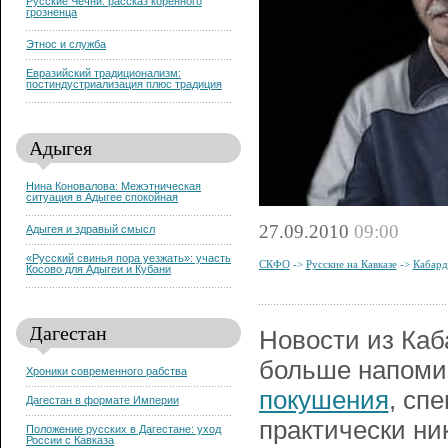
Русские Чечни: рассказ коренного
грозненца
Этнос и служба
Евразийский традиционализм:
постиндустриализация плюс традиция
Адыгея
Нина Коновалова: Межэтническая
ситуация в Адыгее спокойная
27.09.2010
09:00
Адыгея и здравый смысл
«Русский свинья пора уезжать»: участь
СКФО
->
Русские на Кавказе
->
Кабард
Косово для Адыгеи и Кубани
Дагестан
Новости из Каб
больше напоми
Хроники современного рабства
покушения
, сп
Дагестан в формате Империи
практически ник
Положение русских в Дагестане: уход
России с Кавказа