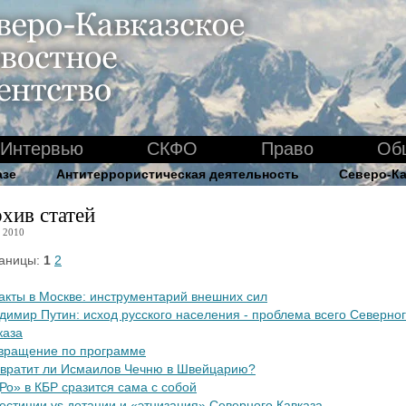
Интервью
СКФО
Право
Об
азе
Антитеррористическая деятельность
Северо-Ка
хив статей
 2010
аницы:
1
2
акты в Москве: инструментарий внешних сил
димир Путин: исход русского населения - проблема всего Северно
каза
вращение по программе
вратит ли Исмаилов Чечню в Швейцарию?
Ро» в КБР сразится сама с собой
естиции vs дотации и «этнизация» Северного Кавказа