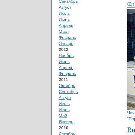
Сентябрь
Фо
Август
Июль
Июнь
Апрель
Март
Февраль
Январь
2012
Ноябрь
Июнь
Апрель
Февраль
2011
Октябрь
Сентябрь
Август
Июль
Июнь
Чеч
Май
"Па
Январь
2010
Ви
Декабрь