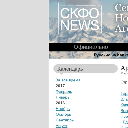
Официально
Русские на Кавк
Ар
Календарь
Март
За всё время
Стр
2017
Февраль
Тер
Январь
Вла
2016
Кав
Ноябрь
Воз
Октябрь
Пре
Сентябрь
«Ед
Август
Инв