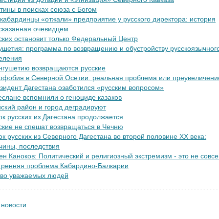
тины в поисках союза с Богом
 кабардинцы «отжали» предприятие у русского директора: история
сказанная очевидцем
ских остановит только Федеральный Центр
ушетия: программа по возвращению и обустройству русскоязычног
еления
нгушетию возвращаются русские
офобия в Северной Осетии: реальная проблема или преувеличени
зидент Дагестана озаботился «русским вопросом»
еслане вспомнили о геноциде казаков
ский район и город деградируют
ок русских из Дагестана продолжается
ские не спешат возвращаться в Чечню
ок русских из Северного Дагестана во второй половине XX века:
чины, последствия
ен Каноков: Политический и религиозный экстремизм - это не совс
тренняя проблема Кабардино-Балкарии
во уважаемых людей
 новости