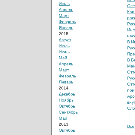
Июль
Осе
Апрель
Как
Март
рас
Февраль
Рус
Январь
Инг
2015
нас
Август
В И
Июль
Рус
Июнь
Пре
Май
В Б
Апрель
Май
Март
Отт
Февраль
Рус
Январь
Отт
2014
при
Декабрь
Арс
Ноябрь
вну
Октябрь
Сло
Сентябрь
Май
2013
Все
Октябрь