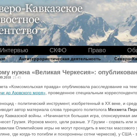
Интервью
СКФО
Право
Об
азе
Антитеррористическая деятельность
Северо-Ка
ому нужна «Великая Черкесия»: опубликова
09.2010
21:45
зета «Комсомольская правда» опубликовала расследование на те
чи до Азовского моря»
, проведенное специальным корреспонденто
еноцид - политический инструмент, изобретенный в XX веке, и сред
иводит автор материала слова турецкого политолога
Мехмета Пер
му Кавказской войны. «Начинается большая игра, спонсируемая ам
несет Грузия. Игроков много, цели разные. У Грузии - сорвать или 
авилам Олимпийские игры не могут проходить в местах массового 
ляне, где когда-то погибли и похоронены сотни черкесов), у США -