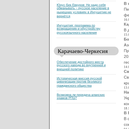
В 
Юнус-Бек Евкуров: Не надо себя
обманывать – русское население в
Пе
нынешних условиях в Ингушетию не
фе
вернётся
16.
Ка
Ингушетия: программа по
возвращению и обустройству
В 
русскоязычного населения
15.
Бо
Аз
Карачаево-Черкесия
Пр
20
ге
Обеспечение достойного места
русского народа во внутренней и
14.
внешней политике
Св
Св
Историческая миссия русской
цивилизации против безликого
кр
гражданского общества
13.
На
Возможна ли передача аланских
Ук
храмов РПЦ?
ко
18.
В 
В 
со