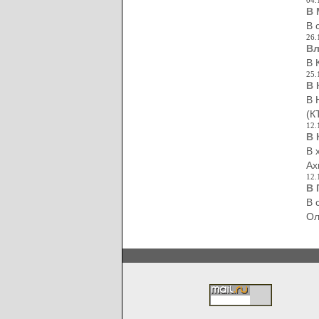
04.
В 
В 
26.
Вл
В 
25.
В 
В 
(К
12.
В 
В 
Ах
12.
В 
В 
Ол