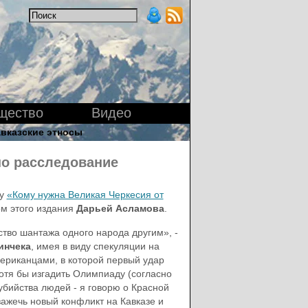
щество
Видео
вказские этносы
но расследование
му
«Кому нужна Великая Черкесия от
м этого издания
Дарьей Асламова
.
ство шантажа одного народа другим», -
инчека
, имея в виду спекуляции на
ериканцами, в которой первый удар
хотя бы изгадить Олимпиаду (согласно
убийства людей - я говорю о Красной
 зажечь новый конфликт на Кавказе и