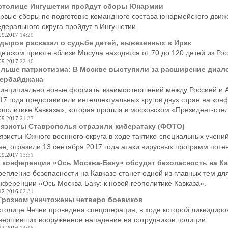
столице Ингушетии пройдут сборы Юнармии
рвые сборы по подготовке командного состава юнармейского движ
дерального округа пройдут в Ингушетии.
09.2017
14:29
дыров расказал о судьбе детей, вывезенных в Ирак
детском приюте вблизи Мосула находятся от 70 до 120 детей из Рос
09.2017
22:40
льше патриотизма: В Москве выступили за расширение диало
ербайджана
инципиально новые форматы взаимоотношений между Россией и А
17 года представители интеллектуальных кругов двух стран на кон
ополитике Кавказа», которая прошла в московском «Президент-отел
09.2017
21:37
язисты Ставрополья отразили кибератаку (ФОТО)
язисты Южного военного округа в ходе тактико-специальных учени
ае, отразили 13 сентября 2017 года атаки вирусных программ поте
09.2017
13:51
 конференции «Ось Москва-Баку» обсудят безопасность на Ка
репление безопасности на Кавказе станет одной из главных тем д
нференции «Ось Москва-Баку: к новой геополитике Кавказа».
12.2016
02:31
Грозном уничтожены четверо боевиков
столице Чечни проведена спецоперация, в ходе которой ликвидиро
вершивших вооруженное нападение на сотрудников полиции.