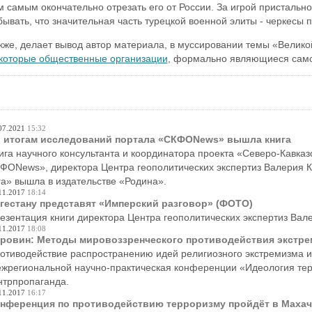
м самым окончательно отрезать его от России. За игрой пристально
бывать, что значительная часть турецкой военной элиты - черкесы п
кже, делает вывод автор материала, в муссировании темы «Велик
которые общественные организации
, формально являющиеся сам
07.2021
15:32
 итогам исследований портала «СКФОNews» вышла книга
ига научного консультанта и координатора проекта «Северо-Кавказс
ФОNews», директора Центра геополитических экспертиз Валерия Ко
а» вышла в издательстве «Родина».
11.2017
18:14
гестану представят «Имперский разговор» (ФОТО)
езентация книги директора Центра геополитических экспертиз Вал
11.2017
18:08
ровин: Методы мировоззренческого противодействия экстре
отиводействие распространению идей религиозного экстремизма и 
жрегиональной научно-практическая конференции «Идеология тер
нтрпропаганда.
11.2017
16:17
нференция по противодействию терроризму пройдёт в Махач