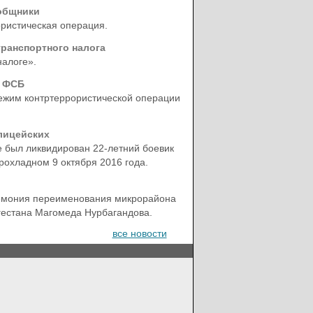
ообщники
ористическая операция.
ранспортного налога
налоге».
в ФСБ
режим контртеррористической операции
лицейских
 был ликвидирован 22-летний боевик
рохладном 9 октября 2016 года.
ремония переименования микрорайона
гестана Магомеда Нурбагандова.
все новости