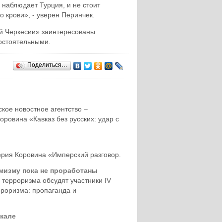
 наблюдает Турция, и не стоит
о крови», - уверен Перинчек.
ой Черкесии» заинтересованы
остоятельными.
Поделиться…
кое новостное агентство –
ровина «Кавказ без русских: удар с
ерия Коровина «Имперский разговор.
мизму пока не проработаны
терроризма обсудят участники IV
роризма: пропаганда и
кале