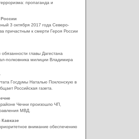
терроризма: пропаганда и
 России
ный 3 октября 2017 года Северо-
а причастным к смерти Героя России
обязанности главы Дагестана
рал-полковника милиции Владимира
"
утата Госдумы Наталью Поклонскую в
бщает Российская газета.
ечне
 районе Чечни произошло ЧП,
правления МВД.
 Кавказе
 приоритетное внимание обеспечению