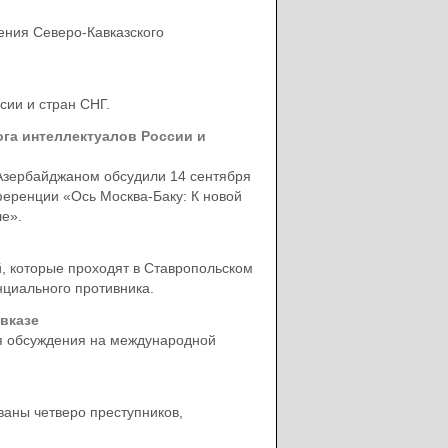
ения Северо-Кавказского
сии и стран СНГ.
га интеллектуалов России и
зербайджаном обсудили 14 сентября
ференции «Ось Москва-Баку: К новой
е».
й, которые проходят в Ставропольском
нциального противника.
вказе
ля обсуждения на международной
ваны четверо преступников,