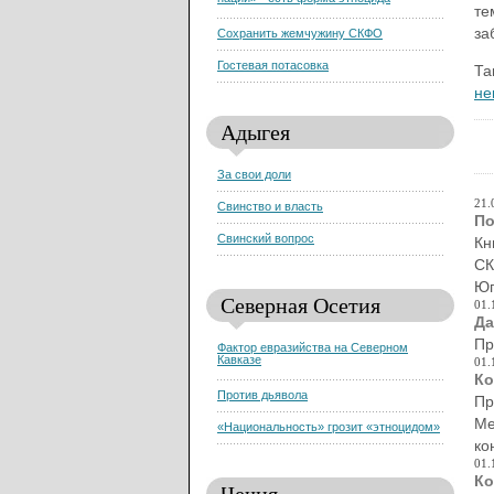
нации» - есть форма этноцида
те
за
Сохранить жемчужину СКФО
Гостевая потасовка
Та
не
Адыгея
За свои доли
21.
Свинство и власть
По
Свинский вопрос
Кн
СК
Юг
Северная Осетия
01.
Да
Пр
Фактор евразийства на Северном
Кавказе
01.
Ко
Против дьявола
Пр
Ме
«Национальность» грозит «этноцидом»
ко
01.
Ко
Чечня