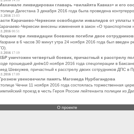
12.2016
14:18
Махачкале ликвидирован главарь «вилайята Кавказ» и его с
столице Дагестана 3 декабря 2016 года была проведена контртерр
11.2016
23:03
асти Карачаево-Черкесии освободили инвалидов от уплаты т
Карачаево-Черкесии внесены изменения в закон «О транспортном 
11.2016
00:51
Назрани при ликвидации боевиков погибли двое сотруднико
Назрани в 6 часов 30 минут утра 24 ноября 2016 года был введен 
ТО).
11.2016
17:19
КБР уничтожен четвертый боевик, причастный к расстрелу по
ходе прошедшей днём10 ноября 2016 года спецоперации в Баксане
мед Шевхужев, причастный к расстрелу двоих сотрудников ДПС в П
11.2016
17:09
Грозном увековечили память Магомеда Нурбагандова
столице Чечни 11 ноября 2016 года состоялась торжественная це
импийский проезд в честь Героя России лейтенанта полиции из Да
О проекте