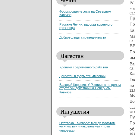
IV
ко
Формирование элит на Северном
03.
Кавказе
Пр
Пр
Русские Чечни: рассказ коренного
грозненца
Ка
Ма
Добровольцы справедливости
03.
ВР
Пр
Дагестан
ны
Ва
Хроники современного рабства
03.
Ка
Дагестан в формате Империи
Гл
Валерий Коровин: У России нет в целом
си
стратегии действий на Северном
22.
Кавказе
Мо
Во
сс
Ингушетия
20.
Пу
Пр
Отставка Евкурова: между молотом
«мягкости» и наковальней «прав
об
человека»
19.