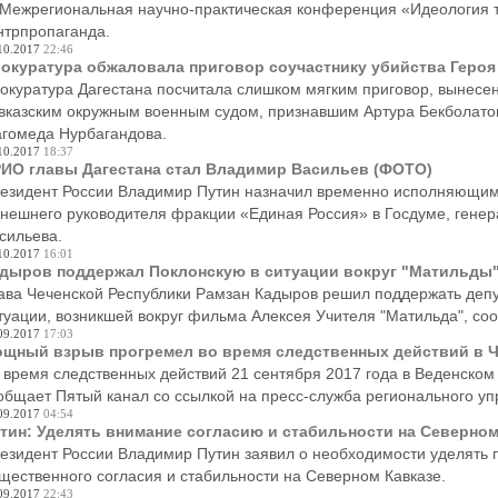
 Межрегиональная научно-практическая конференция «Идеология 
нтрпропаганда.
10.2017
22:46
окуратура обжаловала приговор соучастнику убийства Героя
окуратура Дагестана посчитала слишком мягким приговор, вынесен
вказским окружным военным судом, признавшим Артура Бекболатов
гомеда Нурбагандова.
10.2017
18:37
ИО главы Дагестана стал Владимир Васильев (ФОТО)
езидент России Владимир Путин назначил временно исполняющим 
нешнего руководителя фракции «Единая Россия» в Госдуме, гене
сильева.
10.2017
16:01
дыров поддержал Поклонскую в ситуации вокруг "Матильды
ава Чеченской Республики Рамзан Кадыров решил поддержать деп
туации, возникшей вокруг фильма Алексея Учителя "Матильда", соо
09.2017
17:03
щный взрыв прогремел во время следственных действий в Ч
 время следственных действий 21 сентября 2017 года в Веденском
общает Пятый канал со ссылкой на пресс-служба регионального у
09.2017
04:54
тин: Уделять внимание согласию и стабильности на Северном
езидент России Владимир Путин заявил о необходимости уделять
щественного согласия и стабильности на Северном Кавказе.
09.2017
22:43