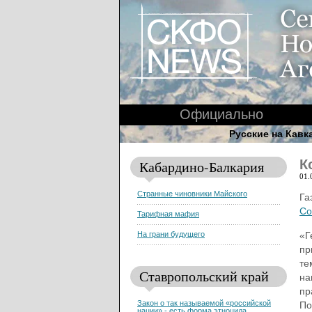
Официально
Русские на Кавк
К
Кабардино-Балкария
01.
Странные чиновники Майского
Га
Со
Тарифная мафия
«Г
На грани будущего
пр
те
Ставропольский край
на
пр
Закон о так называемой «российской
По