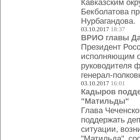
Кавказским ок
Бекболатова пр
Нурбагандова.
03.10.2017
18:37
ВРИО главы Да
Президент Рос
исполняющим о
руководителя ф
генерал-полко
03.10.2017
16:01
Кадыров подде
"Матильды"
Глава Чеченск
поддержать де
ситуации, возн
"Матильда", со