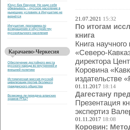
Юнус-Бек Евкуров: Не надо себя
обманывать – русское население в
нынешних условиях в Ингушетию не
вернётся
21.07.2021
15:32
По итогам исс
Ингушетия: программа по
возвращению и обустройству
русскоязычного населения
книга
Книга научного
Карачаево-Черкесия
«Северо-Кавказ
директора Цент
Обеспечение достойного места
русского народа во внутренней и
Коровина «Кавк
внешней политике
издательстве «
Историческая миссия русской
цивилизации против безликого
01.11.2017
18:14
гражданского общества
Дагестану пре
Возможна ли передача аланских
храмов РПЦ?
Презентация кн
экспертиз Вале
01.11.2017
18:08
Коровин: Мето