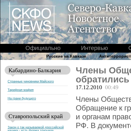
Официально
Интервью
Русские на Кавказе
Антитеррорист
Члены Обще
Кабардино-Балкария
обратились
Странные чиновники Майского
17.12.2010
00:49
Тарифная мафия
Члены Обществ
На грани будущего
Обращение к г
Ставропольский край
и органам пра
РФ. В документ
Закон о так называемой «российской