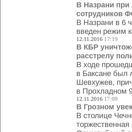
В Назрани при
сотрудников 
В Назрани в 6 
введен режим к
12.11.2016
17:19
В КБР уничтож
расстрелу пол
В ходе прошедш
в Баксане был 
Шевхужев, прич
в Прохладном 9
12.11.2016
17:09
В Грозном уве
В столице Чечн
торжественная