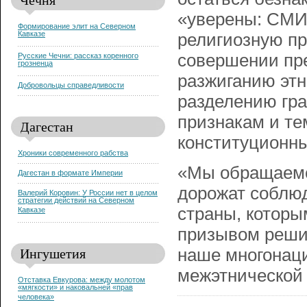
«уверены: СМИ
Формирование элит на Северном
Кавказе
религиозную пр
совершении пре
Русские Чечни: рассказ коренного
грозненца
разжиганию этн
Добровольцы справедливости
разделению гра
признакам и т
Дагестан
конституционны
Хроники современного рабства
«Мы обращаемс
Дагестан в формате Империи
дорожат соблюд
Валерий Коровин: У России нет в целом
стратегии действий на Северном
страны, которы
Кавказе
призывом решит
Ингушетия
наше многонац
межэтнической 
Отставка Евкурова: между молотом
«мягкости» и наковальней «прав
человека»