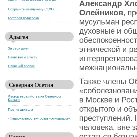
нации» - есть форма этноцида
Александр Хл
Сохранить жемчужину СКФО
Олейников
, п
Гостевая потасовка
мусульман респ
духовные и об
Адыгея
обеспокоеннос
этнической и р
За свои доли
интерпретирова
Свинство и власть
межнациональн
Свинский вопрос
Также члены О
Северная Осетия
«соболезнован
Фактор евразийства на Северном
в Москве и Рос
Кавказе
открытого и об
Против дьявола
преступлений. Н
«Национальность» грозит «этноцидом»
человека, вне 
остаться безна
Чечня