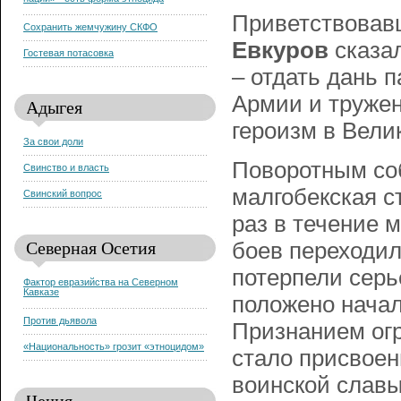
нации» - есть форма этноцида
Приветствовавш
Сохранить жемчужину СКФО
Евкуров
сказал
Гостевая потасовка
– отдать дань 
Армии и труже
Адыгея
героизм в Вели
За свои доли
Поворотным соб
Свинство и власть
малгобекская с
Свинский вопрос
раз в течение 
Северная Осетия
боев переходил 
потерпели серь
Фактор евразийства на Северном
Кавказе
положено начал
Против дьявола
Признанием огр
«Национальность» грозит «этноцидом»
стало присвоен
воинской славы
Чечня