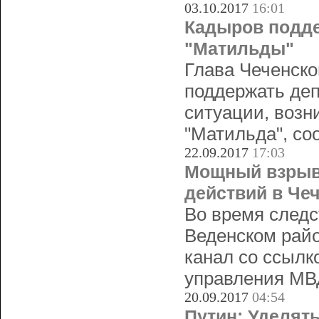
03.10.2017
16:01
Кадыров подде
"Матильды"
Глава Чеченск
поддержать де
ситуации, возн
"Матильда", со
22.09.2017
17:03
Мощный взрыв
действий в Че
Во время следс
Веденском рай
канал со ссылк
управления МВ
20.09.2017
04:54
Путин: Уделят