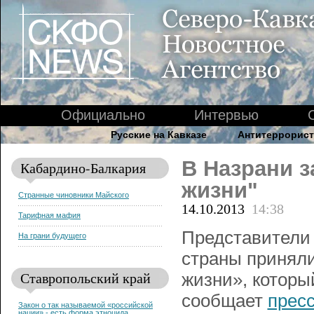
Официально
Интервью
Русские на Кавказе
Антитеррорист
В Назрани 
Кабардино-Балкария
жизни"
Странные чиновники Майского
14.10.2013
14:38
Тарифная мафия
Представители
На грани будущего
страны приняли
Ставропольский край
жизни», которы
сообщает
прес
Закон о так называемой «российской