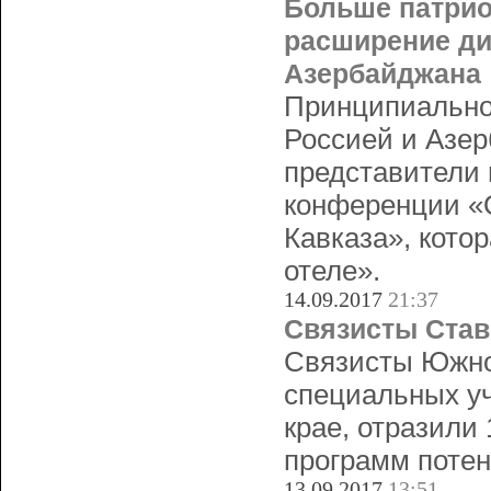
Больше патрио
расширение ди
Азербайджана
Принципиально
Россией и Азер
представители 
конференции «О
Кавказа», кото
отеле».
14.09.2017
21:37
Связисты Став
Связисты Южног
специальных уч
крае, отразили 
программ потен
13.09.2017
13:51