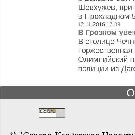
Шевхужев, прич
в Прохладном 9
12.11.2016
17:09
В Грозном уве
В столице Чечн
торжественная
Олимпийский пр
полиции из Даг
О
© "Северо-Кавказское Новост