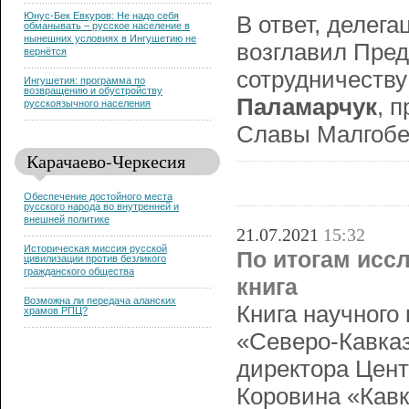
Юнус-Бек Евкуров: Не надо себя
В ответ, делег
обманывать – русское население в
нынешних условиях в Ингушетию не
возглавил Пре
вернётся
сотрудничеству
Ингушетия: программа по
возвращению и обустройству
Паламарчук
, 
русскоязычного населения
Славы Малгобек
Карачаево-Черкесия
Обеспечение достойного места
русского народа во внутренней и
внешней политике
21.07.2021
15:32
Историческая миссия русской
По итогам исс
цивилизации против безликого
гражданского общества
книга
Возможна ли передача аланских
Книга научного
храмов РПЦ?
«Северо-Кавказ
директора Цент
Коровина «Кавк