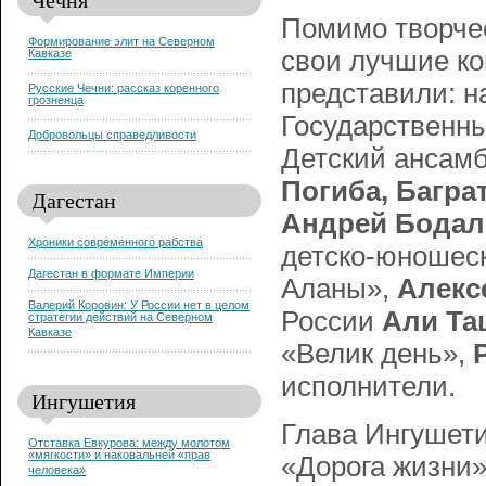
Помимо творчес
Формирование элит на Северном
свои лучшие ко
Кавказе
представили: 
Русские Чечни: рассказ коренного
грозненца
Государственны
Добровольцы справедливости
Детский ансамб
Погиба, Багра
Дагестан
Андрей Бодал
Хроники современного рабства
детско-юношес
Дагестан в формате Империи
Аланы»,
Алекс
Валерий Коровин: У России нет в целом
России
Али Та
стратегии действий на Северном
Кавказе
«Велик день»,
исполнители.
Ингушетия
Глава Ингушет
Отставка Евкурова: между молотом
«мягкости» и наковальней «прав
«Дорога жизни»
человека»