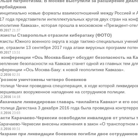
льше патриотизма: В Москве выступили за расширение диало
ербайджана
инципиально новые форматы взаимоотношений между Россией и А
17 года представители интеллектуальных кругов двух стран на кон
ополитике Кавказа», которая прошла в московском «Президент-отел
09.2017
21:37
язисты Ставрополья отразили кибератаку (ФОТО)
язисты Южного военного округа в ходе тактико-специальных учени
ае, отразили 13 сентября 2017 года атаки вирусных программ поте
09.2017
13:51
 конференции «Ось Москва-Баку» обсудят безопасность на Ка
репление безопасности на Кавказе станет одной из главных тем д
нференции «Ось Москва-Баку: к новой геополитике Кавказа».
12.2016
02:31
Грозном уничтожены четверо боевиков
столице Чечни проведена спецоперация, в ходе которой ликвидиро
вершивших вооруженное нападение на сотрудников полиции.
12.2016
14:18
Махачкале ликвидирован главарь «вилайята Кавказ» и его с
столице Дагестана 3 декабря 2016 года была проведена контртерр
11.2016
23:03
асти Карачаево-Черкесии освободили инвалидов от уплаты т
Карачаево-Черкесии внесены изменения в закон «О транспортном 
11.2016
00:51
Назрани при ликвидации боевиков погибли двое сотруднико