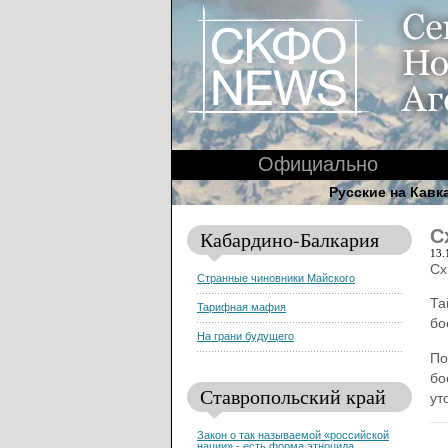
Официально
Русские на Кавк
С
Кабардино-Балкария
13.
Сх
Странные чиновники Майского
Та
Тарифная мафия
бо
На грани будущего
По
бо
Ставропольский край
ут
Закон о так называемой «российской