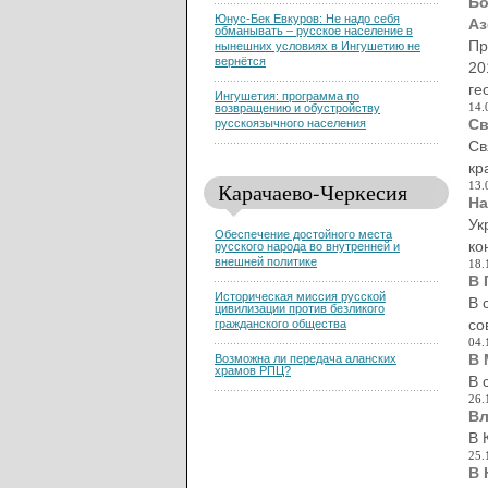
Бо
Юнус-Бек Евкуров: Не надо себя
Аз
обманывать – русское население в
Пр
нынешних условиях в Ингушетию не
вернётся
20
ге
Ингушетия: программа по
14.
возвращению и обустройству
Св
русскоязычного населения
Св
кр
Карачаево-Черкесия
13.
На
Ук
Обеспечение достойного места
ко
русского народа во внутренней и
внешней политике
18.
В 
Историческая миссия русской
В 
цивилизации против безликого
со
гражданского общества
04.
В 
Возможна ли передача аланских
храмов РПЦ?
В 
26.
Вл
В 
25.
В 