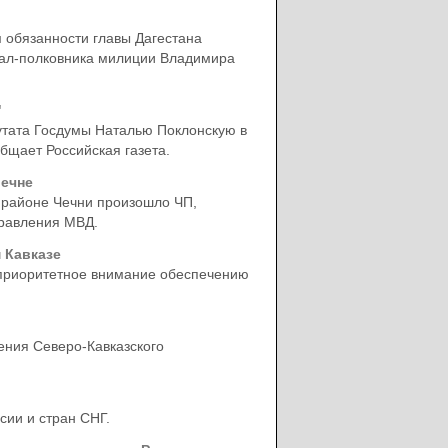
обязанности главы Дагестана
рал-полковника милиции Владимира
"
утата Госдумы Наталью Поклонскую в
бщает Российская газета.
ечне
 районе Чечни произошло ЧП,
правления МВД.
 Кавказе
 приоритетное внимание обеспечению
ения Северо-Кавказского
сии и стран СНГ.