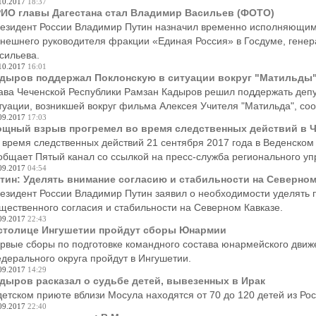
10.2017
18:37
ИО главы Дагестана стал Владимир Васильев (ФОТО)
езидент России Владимир Путин назначил временно исполняющим 
нешнего руководителя фракции «Единая Россия» в Госдуме, гене
сильева.
10.2017
16:01
дыров поддержал Поклонскую в ситуации вокруг "Матильды
ава Чеченской Республики Рамзан Кадыров решил поддержать деп
туации, возникшей вокруг фильма Алексея Учителя "Матильда", соо
09.2017
17:03
щный взрыв прогремел во время следственных действий в Ч
 время следственных действий 21 сентября 2017 года в Веденском
общает Пятый канал со ссылкой на пресс-служба регионального у
09.2017
04:54
тин: Уделять внимание согласию и стабильности на Северном
езидент России Владимир Путин заявил о необходимости уделять
щественного согласия и стабильности на Северном Кавказе.
09.2017
22:43
столице Ингушетии пройдут сборы Юнармии
рвые сборы по подготовке командного состава юнармейского движ
дерального округа пройдут в Ингушетии.
09.2017
14:29
дыров расказал о судьбе детей, вывезенных в Ирак
детском приюте вблизи Мосула находятся от 70 до 120 детей из Рос
09.2017
22:40