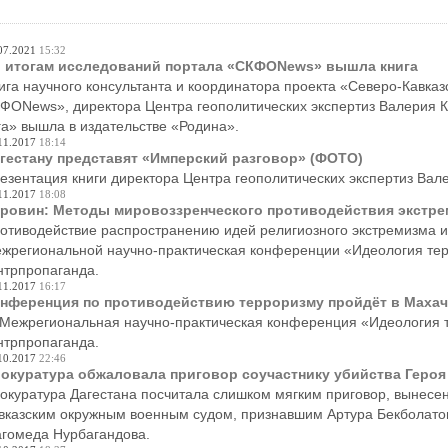
07.2021
15:32
 итогам исследований портала «СКФОNews» вышла книга
ига научного консультанта и координатора проекта «Северо-Кавказс
ФОNews», директора Центра геополитических экспертиз Валерия Ко
а» вышла в издательстве «Родина».
11.2017
18:14
гестану представят «Имперский разговор» (ФОТО)
езентация книги директора Центра геополитических экспертиз Вал
11.2017
18:08
ровин: Методы мировоззренческого противодействия экстре
отиводействие распространению идей религиозного экстремизма и 
жрегиональной научно-практическая конференции «Идеология тер
нтрпропаганда.
11.2017
16:17
нференция по противодействию терроризму пройдёт в Махач
 Межрегиональная научно-практическая конференция «Идеология 
нтрпропаганда.
10.2017
22:46
окуратура обжаловала приговор соучастнику убийства Героя
окуратура Дагестана посчитала слишком мягким приговор, вынесен
вказским окружным военным судом, признавшим Артура Бекболатов
гомеда Нурбагандова.