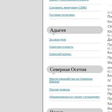
нации» - есть форма этноцида
Сохранить жемчужину СКФО
21.
Гостевая потасовка
По
Кн
СК
Адыгея
Юг
01.
Да
За свои доли
Пр
Свинство и власть
01.
Ко
Свинский вопрос
Пр
Ме
ко
Северная Осетия
01.
Ко
Фактор евразийства на Северном
IV
Кавказе
ко
03.
Против дьявола
Пр
«Национальность» грозит «этноцидом»
Пр
Ка
Ма
Чечня