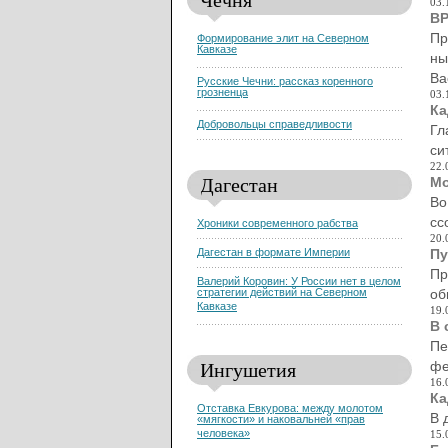
03.
ВР
Пр
Формирование элит на Северном
Кавказе
ны
Ва
Русские Чечни: рассказ коренного
грозненца
03.
Ка
Добровольцы справедливости
Гл
си
22.
Дагестан
Мо
Во
сс
Хроники современного рабства
20.
Пу
Дагестан в формате Империи
Пр
Валерий Коровин: У России нет в целом
об
стратегии действий на Северном
Кавказе
19.
В 
Пе
Ингушетия
фе
16.
Ка
Отставка Евкурова: между молотом
В 
«мягкости» и наковальней «прав
человека»
15.