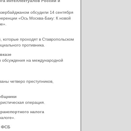
га интеллектуалов России и
зербайджаном обсудили 14 сентября
ференции «Ось Москва-Баку: К новой
е».
й, которые проходят в Ставропольском
нциального противника.
вказе
ля обсуждения на международной
ваны четверо преступников,
ообщники
ористическая операция.
ранспортного налога
налоге».
в ФСБ