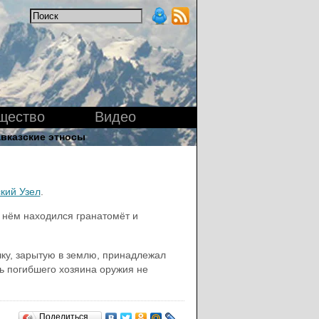
щество
Видео
вказские этносы
кий Узел
.
 нём находился гранатомёт и
ку, зарытую в землю, принадлежал
ть погибшего хозяина оружия не
Поделиться…