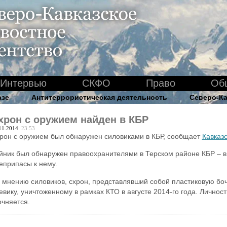
Интервью
СКФО
Право
Об
азе
Антитеррористическая деятельность
Северо-Ка
хрон с оружием найден в КБР
11.2014
23:53
рон с оружием был обнаружен силовиками в КБР, сообщает
Кавказс
йник был обнаружен правоохранителями в Терском районе КБР – в
еприпасы к нему.
 мнению силовиков, схрон, представлявший собой пластиковую боч
евику, уничтоженному в рамках КТО в августе 2014-го года. Личнос
очняется.