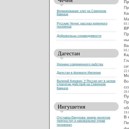
Пр
Пр
Формирование элит на Северном
Ка
Кавказе
Ма
Русские Чечни: рассказ коренного
03.
грозненца
ВР
Пр
Добровольцы справедливости
ны
Ва
03.
Дагестан
Ка
Гл
Хроники современного рабства
си
22.
Дагестан в формате Империи
Мо
Во
Валерий Коровин: У России нет в целом
стратегии действий на Северном
сс
Кавказе
20.
Пу
Пр
Ингушетия
об
19.
В 
Отставка Евкурова: между молотом
«мягкости» и наковальней «прав
Пе
человека»
фе