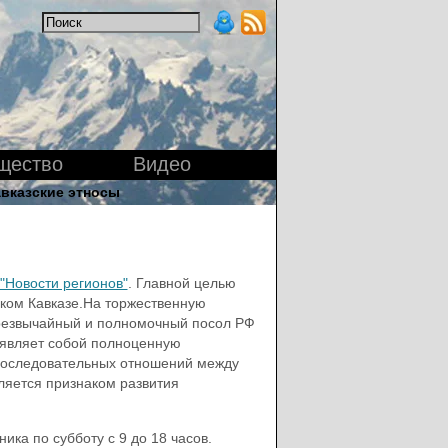
щество
Видео
вказские этносы
"Новости регионов"
. Главной целью
ском Кавказе.На торжественную
Чрезвычайный и полномочный посол РФ
о являет собой полноценную
 последовательных отношений между
яется признаком развития
ика по субботу с 9 до 18 часов.