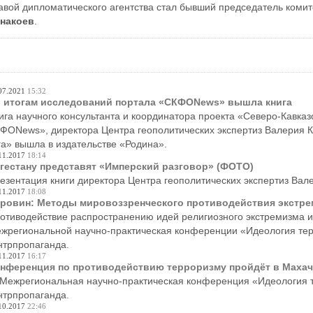
авой дипломатического агентства стал бывший председатель коми
накоев
.
07.2021
15:32
 итогам исследований портала «СКФОNews» вышла книга
ига научного консультанта и координатора проекта «Северо-Кавказс
ФОNews», директора Центра геополитических экспертиз Валерия Ко
а» вышла в издательстве «Родина».
11.2017
18:14
гестану представят «Имперский разговор» (ФОТО)
езентация книги директора Центра геополитических экспертиз Вал
11.2017
18:08
ровин: Методы мировоззренческого противодействия экстре
отиводействие распространению идей религиозного экстремизма и 
жрегиональной научно-практическая конференции «Идеология тер
нтрпропаганда.
11.2017
16:17
нференция по противодействию терроризму пройдёт в Махач
 Межрегиональная научно-практическая конференция «Идеология 
нтрпропаганда.
10.2017
22:46