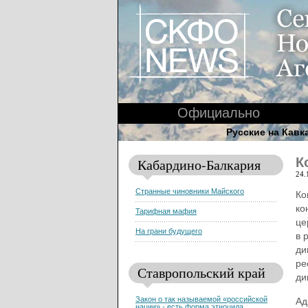
Официально
Русские на Кавк
К
Кабардино-Балкария
24.
Странные чиновники Майского
Ко
ко
Тарифная мафия
це
На грани будущего
в 
ди
ре
Ставропольский край
ди
Закон о так называемой «российской
Ад