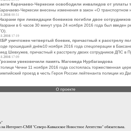
асти Карачаево-Черкесии освободили инвалидов от уплаты т
Карачаево-Черкесии внесены изменения в закон «О транспортном 
11.2016
00:51
Назрани при ликвидации боевиков погибли двое сотруднико
Назрани в 6 часов 30 минут утра 24 ноября 2016 года был введен 
ТО).
11.2016
17:19
КБР уничтожен четвертый боевик, причастный к расстрелу по
ходе прошедшей днём10 ноября 2016 года спецоперации в Баксане
мед Шевхужев, причастный к расстрелу двоих сотрудников ДПС в П
11.2016
17:09
Грозном увековечили память Магомеда Нурбагандова
столице Чечни 11 ноября 2016 года состоялась торжественная це
импийский проезд в честь Героя России лейтенанта полиции из Да
О проекте
о"
на Интернет-СМИ "Северо-Кавказское Новостное Агентство" обязательна.