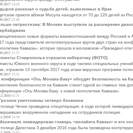
09.2017
14:29
дыров расказал о судьбе детей, вывезенных в Ирак
детском приюте вблизи Мосула находятся от 70 до 120 детей из Рос
09.2017
22:40
льше патриотизма: В Москве выступили за расширение диало
ербайджана
инципиально новые форматы взаимоотношений между Россией и А
17 года представители интеллектуальных кругов двух стран на кон
ополитике Кавказа», которая прошла в московском «Президент-отел
09.2017
21:37
язисты Ставрополья отразили кибератаку (ФОТО)
язисты Южного военного округа в ходе тактико-специальных учени
ае, отразили 13 сентября 2017 года атаки вирусных программ поте
09.2017
13:51
 конференции «Ось Москва-Баку» обсудят безопасность на Ка
репление безопасности на Кавказе станет одной из главных тем д
нференции «Ось Москва-Баку: к новой геополитике Кавказа».
12.2016
02:31
Грозном уничтожены четверо боевиков
столице Чечни проведена спецоперация, в ходе которой ликвидиро
вершивших вооруженное нападение на сотрудников полиции.
12.2016
14:18
Махачкале ликвидирован главарь «вилайята Кавказ» и его с
столице Дагестана 3 декабря 2016 года была проведена контртерр
11.2016
23:03