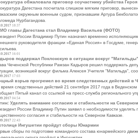
окуратура обжаловала приговор соучастнику убийства Героя
окуратура Дагестана посчитала слишком мягким приговор, вынесен
вказским окружным военным судом, признавшим Артура Бекболатов
гомеда Нурбагандова.
10.2017
18:37
ИО главы Дагестана стал Владимир Васильев (ФОТО)
езидент России Владимир Путин назначил временно исполняющим 
нешнего руководителя фракции «Единая Россия» в Госдуме, гене
сильева.
10.2017
16:01
дыров поддержал Поклонскую в ситуации вокруг "Матильды
ава Чеченской Республики Рамзан Кадыров решил поддержать деп
туации, возникшей вокруг фильма Алексея Учителя "Матильда", соо
09.2017
17:03
щный взрыв прогремел во время следственных действий в Ч
 время следственных действий 21 сентября 2017 года в Веденском
общает Пятый канал со ссылкой на пресс-служба регионального у
09.2017
04:54
тин: Уделять внимание согласию и стабильности на Северном
езидент России Владимир Путин заявил о необходимости уделять
щественного согласия и стабильности на Северном Кавказе.
09.2017
22:43
столице Ингушетии пройдут сборы Юнармии
рвые сборы по подготовке командного состава юнармейского движ
дерального округа пройдут в Ингушетии.