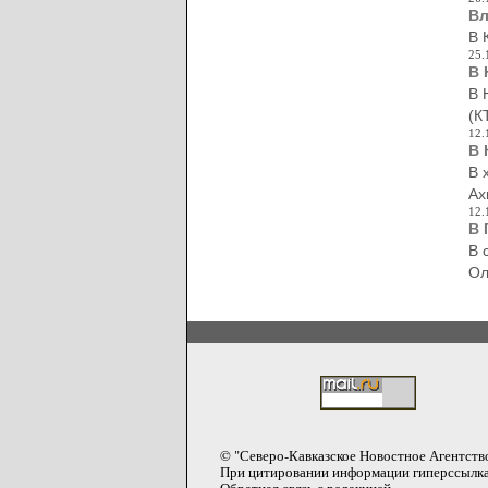
Вл
В 
25.
В 
В 
(К
12.
В 
В 
Ах
12.
В 
В 
Ол
© "Северо-Кавказское Новостное Агентств
При цитировании информации гиперссылка 
Обратная связь с редакцией