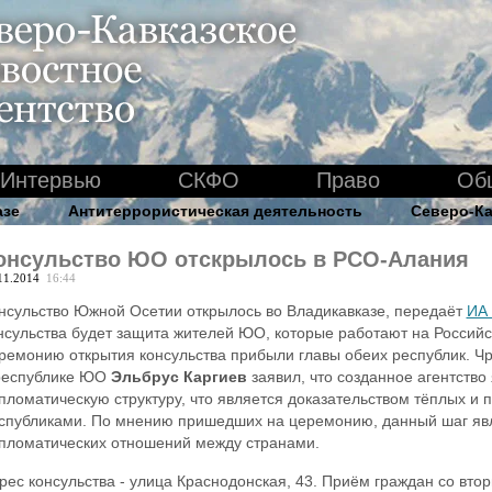
Интервью
СКФО
Право
Об
азе
Антитеррористическая деятельность
Северо-Ка
онсульство ЮО отскрылось в РСО-Алания
11.2014
16:44
нсульство Южной Осетии открылось во Владикавказе, передаёт
ИА 
нсульства будет защита жителей ЮО, которые работают на Россий
ремонию открытия консульства прибыли главы обеих республик. 
республике ЮО
Эльбрус Каргиев
заявил, что созданное агентств
пломатическую структуру, что является доказательством тёплых и
спубликами. По мнению пришедших на церемонию, данный шаг явл
пломатических отношений между странами.
рес консульства - улица Краснодонская, 43. Приём граждан со вторн