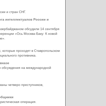
сии и стран СНГ.
га интеллектуалов России и
зербайджаном обсудили 14 сентября
ференции «Ось Москва-Баку: К новой
е».
й, которые проходят в Ставропольском
нциального противника.
вказе
ля обсуждения на международной
ваны четверо преступников,
ообщники
ористическая операция.