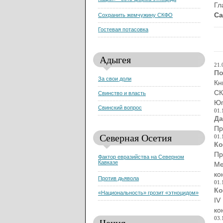
нации» - есть форма этноцида
Гл
Са
Сохранить жемчужину СКФО
Гостевая потасовка
Адыгея
21.
По
За свои доли
Кн
СК
Свинство и власть
Юг
Свинский вопрос
01.
Да
Пр
Северная Осетия
01.
Ко
Пр
Фактор евразийства на Северном
Кавказе
Ме
ко
Против дьявола
01.
Ко
«Национальность» грозит «этноцидом»
IV
ко
03.
Чечня