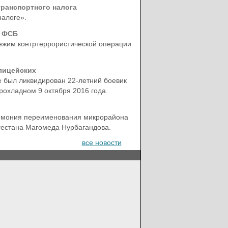
ранспортного налога
налоге».
в ФСБ
режим контртеррористической операции
лицейских
 был ликвидирован 22-летний боевик
рохладном 9 октября 2016 года.
ремония переименования микрорайона
гестана Магомеда Нурбагандова.
все новости