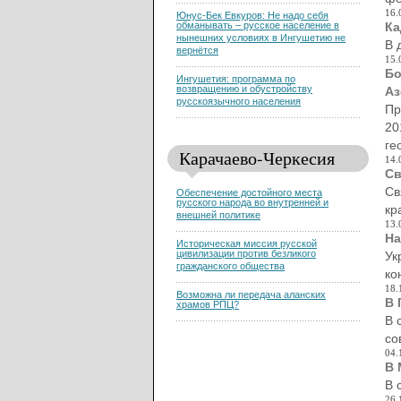
16.
Юнус-Бек Евкуров: Не надо себя
Ка
обманывать – русское население в
нынешних условиях в Ингушетию не
В 
вернётся
15.
Бо
Ингушетия: программа по
возвращению и обустройству
Аз
русскоязычного населения
Пр
20
ге
Карачаево-Черкесия
14.
Св
Св
Обеспечение достойного места
русского народа во внутренней и
кр
внешней политике
13.
На
Историческая миссия русской
цивилизации против безликого
Ук
гражданского общества
ко
18.
Возможна ли передача аланских
В 
храмов РПЦ?
В 
со
04.
В 
В 
26.