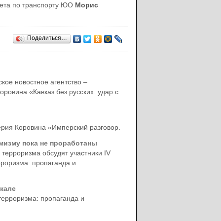
тета по транспорту ЮО
Морис
Поделиться…
кое новостное агентство –
ровина «Кавказ без русских: удар с
ерия Коровина «Имперский разговор.
мизму пока не проработаны
терроризма обсудят участники IV
роризма: пропаганда и
кале
терроризма: пропаганда и