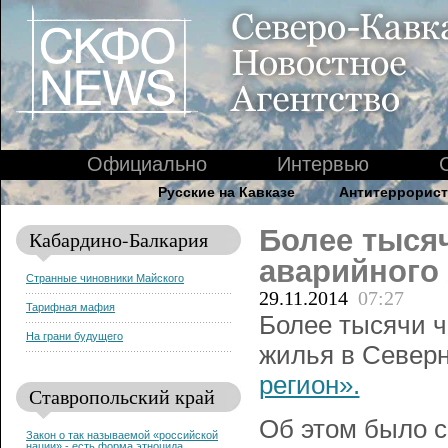
Официально
Интервью
Русские на Кавказе
Антитеррорист
Более тысяч
Кабардино-Балкария
аварийного
Странные чиновники Майского
29.11.2014
07:27
Тарифная мафия
Более тысячи ч
На грани будущего
жилья в Северн
регион».
Ставропольский край
Об этом было с
Закон о так называемой «российской