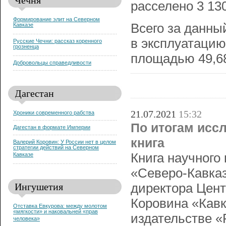
расселено 3 130
Формирование элит на Северном
Всего за данны
Кавказе
в эксплуатацию
Русские Чечни: рассказ коренного
грозненца
площадью 49,68
Добровольцы справедливости
Дагестан
21.07.2021
15:32
Хроники современного рабства
По итогам исс
Дагестан в формате Империи
книга
Валерий Коровин: У России нет в целом
стратегии действий на Северном
Книга научного
Кавказе
«Северо-Кавказ
Ингушетия
директора Цент
Коровина «Кавк
Отставка Евкурова: между молотом
«мягкости» и наковальней «прав
издательстве «
человека»