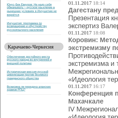
01.11.2017
18:14
Юнус-Бек Евкуров: Не надо себя
обманывать – русское население в
Дагестану пре
нынешних условиях в Ингушетию не
вернётся
Презентация кн
Ингушетия: программа по
экспертиз Вале
возвращению и обустройству
русскоязычного населения
01.11.2017
18:08
Коровин: Мето
Карачаево-Черкесия
экстремизму п
Противодействи
Обеспечение достойного места
русского народа во внутренней и
экстремизма и 
внешней политике
Межрегиональн
Историческая миссия русской
цивилизации против безликого
«Идеология тер
гражданского общества
01.11.2017
16:17
Возможна ли передача аланских
храмов РПЦ?
Конференция п
Махачкале
IV Межрегионал
«Идеология тер