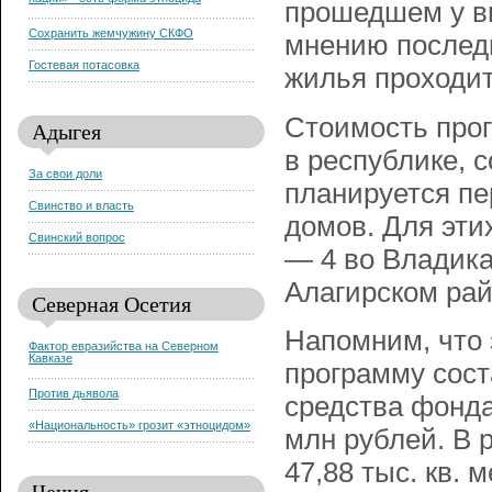
нации» - есть форма этноцида
прошедшем у в
Сохранить жемчужину СКФО
мнению последн
Гостевая потасовка
жилья проходит
Стоимость про
Адыгея
в республике, 
За свои доли
планируется пе
Свинство и власть
домов. Для эти
Свинский вопрос
— 4 во Владика
Алагирском рай
Северная Осетия
Напомним, что 
Фактор евразийства на Северном
Кавказе
программу сост
Против дьявола
средства фонд
«Национальность» грозит «этноцидом»
млн рублей. В 
47,88 тыс. кв. 
Чечня