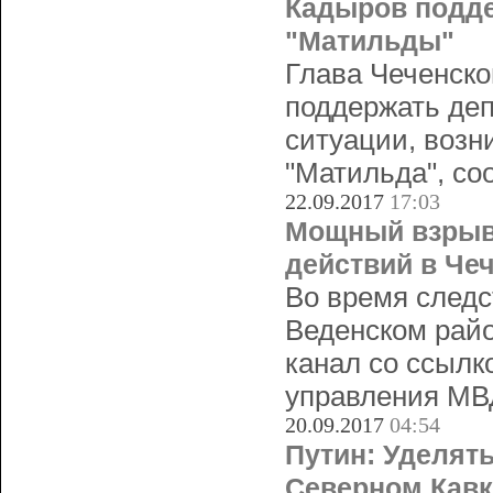
Кадыров подде
"Матильды"
Глава Чеченск
поддержать де
ситуации, возн
"Матильда", со
22.09.2017
17:03
Мощный взрыв
действий в Че
Во время следс
Веденском рай
канал со ссылк
управления МВ
20.09.2017
04:54
Путин: Уделят
Северном Кавк