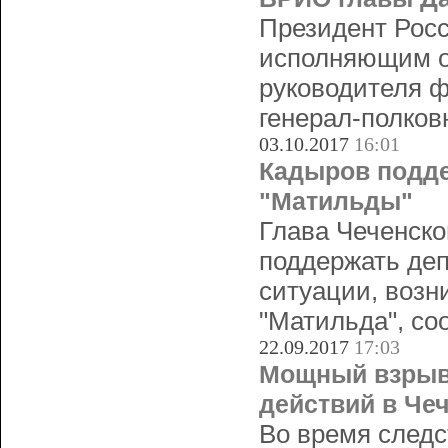
Президент Рос
исполняющим о
руководителя ф
генерал-полко
03.10.2017
16:01
Кадыров подде
"Матильды"
Глава Чеченск
поддержать де
ситуации, возн
"Матильда", со
22.09.2017
17:03
Мощный взрыв
действий в Че
Во время следс