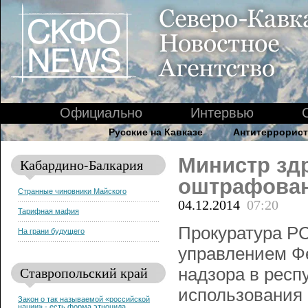
Официально
Интервью
Русские на Кавказе
Антитеррорист
Министр зд
Кабардино-Балкария
оштрафован
Странные чиновники Майского
04.12.2014
07:20
Тарифная мафия
Прокуратура Р
На грани будущего
управлением Ф
Ставропольский край
надзора в респ
использования 
Закон о так называемой «российской