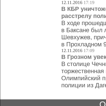
12.11.2016
17:19
В КБР уничтож
расстрелу пол
В ходе прошедш
в Баксане был 
Шевхужев, прич
в Прохладном 9
12.11.2016
17:09
В Грозном уве
В столице Чечн
торжественная
Олимпийский пр
полиции из Даг
О