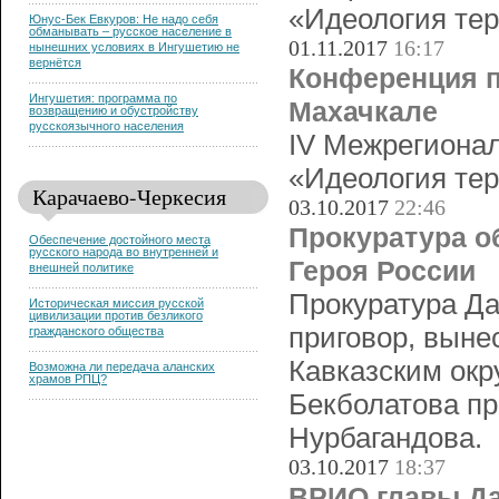
«Идеология тер
Юнус-Бек Евкуров: Не надо себя
обманывать – русское население в
01.11.2017
16:17
нынешних условиях в Ингушетию не
вернётся
Конференция п
Ингушетия: программа по
Махачкале
возвращению и обустройству
русскоязычного населения
IV Межрегионал
«Идеология тер
Карачаево-Черкесия
03.10.2017
22:46
Прокуратура о
Обеспечение достойного места
русского народа во внутренней и
Героя России
внешней политике
Прокуратура Да
Историческая миссия русской
цивилизации против безликого
приговор, выне
гражданского общества
Кавказским ок
Возможна ли передача аланских
храмов РПЦ?
Бекболатова пр
Нурбагандова.
03.10.2017
18:37
ВРИО главы Да