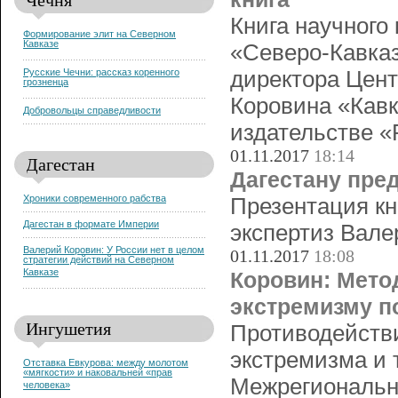
Книга научного
Формирование элит на Северном
Кавказе
«Северо-Кавказ
Русские Чечни: рассказ коренного
директора Цент
грозненца
Коровина «Кавк
Добровольцы справедливости
издательстве «
01.11.2017
18:14
Дагестан
Дагестану пре
Хроники современного рабства
Презентация кн
Дагестан в формате Империи
экспертиз Вале
Валерий Коровин: У России нет в целом
01.11.2017
18:08
стратегии действий на Северном
Кавказе
Коровин: Мето
экстремизму п
Ингушетия
Противодействи
экстремизма и 
Отставка Евкурова: между молотом
«мягкости» и наковальней «прав
Межрегиональн
человека»