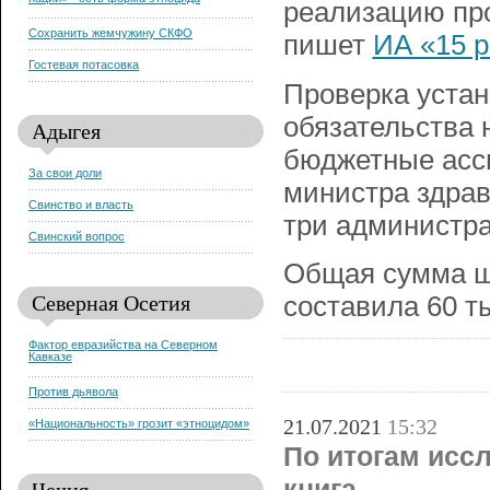
нации» - есть форма этноцида
реализацию пр
Сохранить жемчужину СКФО
пишет
ИА «15 р
Гостевая потасовка
Проверка устан
обязательства
Адыгея
бюджетные асси
За свои доли
министра здра
Свинство и власть
три администра
Свинский вопрос
Общая сумма ш
Северная Осетия
составила 60 т
Фактор евразийства на Северном
Кавказе
Против дьявола
21.07.2021
15:32
«Национальность» грозит «этноцидом»
По итогам исс
книга
Чечня