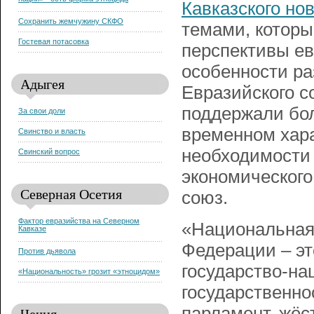
нации» - есть форма этноцида
Кавказского но
Сохранить жемчужину СКФО
темами, которы
Гостевая потасовка
перспективы ев
особенности ра
Адыгея
Евразийского с
поддержали бол
За свои доли
временном хара
Свинство и власть
необходимости
Свинский вопрос
экономического
Северная Осетия
союз.
Фактор евразийства на Северном
«Национальная 
Кавказе
Федерации – эт
Против дьявола
государство-на
«Национальность» грозит «этноцидом»
государственнос
парламент, жёс
Чечня