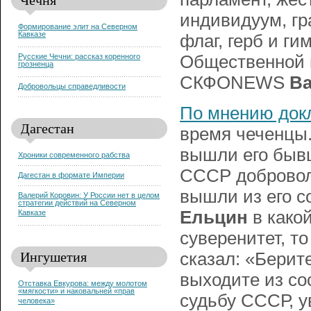
индивидуум, гр
Формирование элит на Северном
Кавказе
флаг, герб и ги
Общественной 
Русские Чечни: рассказ коренного
грозненца
СКФОNEWS
Ва
Добровольцы справедливости
По мнению док
Дагестан
время чеченцы
вышли его бывш
Хроники современного рабства
СССР доброволь
Дагестан в формате Империи
вышли из его с
Валерий Коровин: У России нет в целом
стратегии действий на Северном
Ельцин
в какой
Кавказе
суверенитет, то
Ингушетия
сказал: «Берите
выходите из со
Отставка Евкурова: между молотом
«мягкости» и наковальней «прав
судьбу СССР, у
человека»