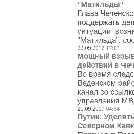
"Матильды"
Глава Чеченск
поддержать де
ситуации, возн
"Матильда", со
22.09.2017
17:03
Мощный взрыв
действий в Че
Во время следс
Веденском рай
канал со ссылк
управления МВ
20.09.2017
04:54
Путин: Уделят
Северном Кавк