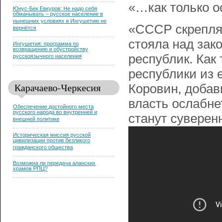
«…как только о
Юнус-Бек Евкуров: Не надо себя
обманывать – русское население в
нынешних условиях в Ингушетию не
«СССР скреплял
вернётся
стояла над зак
Ингушетия: программа по
возвращению и обустройству
республик. Как
русскоязычного населения
республики из 
Карачаево-Черкесия
Коровин, добав
власть ослабне
Обеспечение достойного места
русского народа во внутренней и
станут суверен
внешней политике
Историческая миссия русской
цивилизации против безликого
гражданского общества
Возможна ли передача аланских
храмов РПЦ?