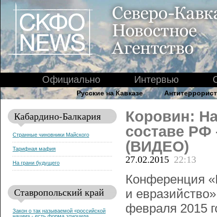
Официально
Интервью
Русские на Кавказе
Антитеррорист
Коровин: Н
Кабардино-Балкария
составе РФ 
Странные чиновники Майского
(ВИДЕО)
Тарифная мафия
27.02.2015
22:13
На грани будущего
Конференция «Е
Ставропольский край
и евразийство»
февраля 2015 г
Закон о так называемой «российской