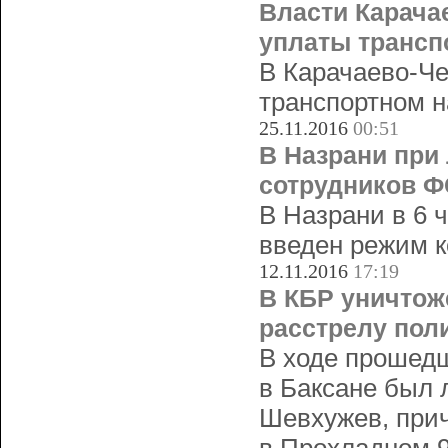
Власти Карача
уплаты трансп
В Карачаево-Че
транспортном н
25.11.2016
00:51
В Назрани при
сотрудников 
В Назрани в 6 
введен режим к
12.11.2016
17:19
В КБР уничтож
расстрелу пол
В ходе прошедш
в Баксане был 
Шевхужев, прич