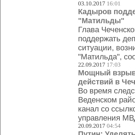
03.10.2017
16:01
Кадыров подде
"Матильды"
Глава Чеченск
поддержать де
ситуации, возн
"Матильда", со
22.09.2017
17:03
Мощный взрыв
действий в Че
Во время следс
Веденском рай
канал со ссылк
управления МВ
20.09.2017
04:54
Путин: Уделят