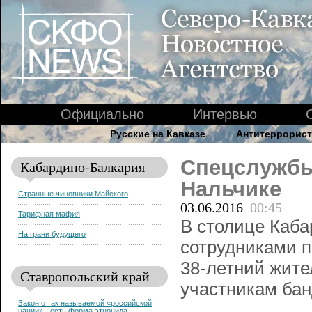
Официально
Интервью
Русские на Кавказе
Антитеррорист
Спецслужбы
Кабардино-Балкария
Нальчике
Странные чиновники Майского
03.06.2016
00:45
Тарифная мафия
В столице Каба
На грани будущего
сотрудниками 
38-летний жите
Ставропольский край
участникам бан
Закон о так называемой «российской