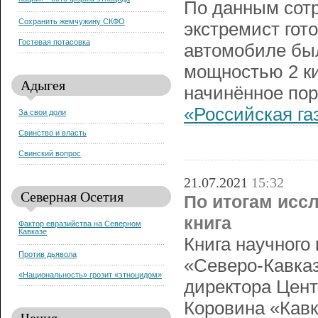
нации» - есть форма этноцида
По данным сотр
Сохранить жемчужину СКФО
экстремист гото
Гостевая потасовка
автомобиле бы
мощностью 2 ки
Адыгея
начинённое по
«Российская га
За свои доли
Свинство и власть
Свинский вопрос
21.07.2021
15:32
Северная Осетия
По итогам исс
книга
Фактор евразийства на Северном
Кавказе
Книга научного
Против дьявола
«Северо-Кавказ
«Национальность» грозит «этноцидом»
директора Цент
Коровина «Кавк
Чечня