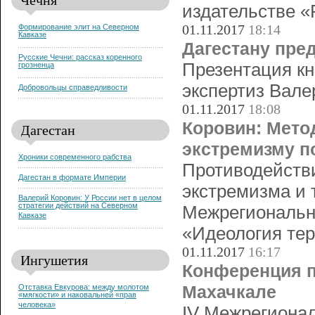
издательстве «
01.11.2017
18:14
Формирование элит на Северном
Кавказе
Дагестану пре
Русские Чечни: рассказ коренного
Презентация кн
грозненца
экспертиз Вале
Добровольцы справедливости
01.11.2017
18:08
Коровин: Мето
Дагестан
экстремизму п
Хроники современного рабства
Противодействи
Дагестан в формате Империи
экстремизма и 
Валерий Коровин: У России нет в целом
стратегии действий на Северном
Межрегиональн
Кавказе
«Идеология тер
01.11.2017
16:17
Ингушетия
Конференция п
Махачкале
Отставка Евкурова: между молотом
«мягкости» и наковальней «прав
человека»
IV Межрегионал