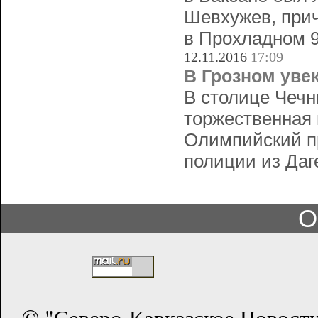
Шевхужев, прич
в Прохладном 9
12.11.2016
17:09
В Грозном уве
В столице Чечн
торжественная
Олимпийский пр
полиции из Даг
О
© "Северо-Кавказское Новост