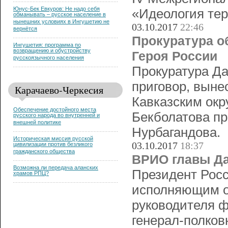
Юнус-Бек Евкуров: Не надо себя
«Идеология тер
обманывать – русское население в
нынешних условиях в Ингушетию не
03.10.2017
22:46
вернётся
Прокуратура о
Ингушетия: программа по
возвращению и обустройству
Героя России
русскоязычного населения
Прокуратура Да
приговор, выне
Карачаево-Черкесия
Кавказским ок
Обеспечение достойного места
Бекболатова пр
русского народа во внутренней и
внешней политике
Нурбагандова.
Историческая миссия русской
03.10.2017
18:37
цивилизации против безликого
гражданского общества
ВРИО главы Да
Возможна ли передача аланских
Президент Рос
храмов РПЦ?
исполняющим о
руководителя ф
генерал-полко