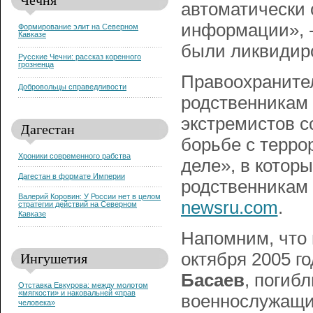
автоматически 
информации», 
Формирование элит на Северном
Кавказе
были ликвидиро
Русские Чечни: рассказ коренного
грозненца
Правоохранител
Добровольцы справедливости
родственникам
экстремистов 
Дагестан
борьбе с терро
Хроники современного рабства
деле», в котор
Дагестан в формате Империи
родственникам 
Валерий Коровин: У России нет в целом
newsru.com
.
стратегии действий на Северном
Кавказе
Напомним, что 
Ингушетия
октября 2005 г
Басаев
, погиб
Отставка Евкурова: между молотом
«мягкости» и наковальней «прав
военнослужащих
человека»