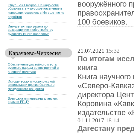
вооружённого п
Юнус-Бек Евкуров: Не надо себя
обманывать – русское население в
правоохраните
нынешних условиях в Ингушетию не
вернётся
100 боевиков.
Ингушетия: программа по
возвращению и обустройству
русскоязычного населения
21.07.2021
15:32
Карачаево-Черкесия
По итогам исс
Обеспечение достойного места
книга
русского народа во внутренней и
внешней политике
Книга научного
Историческая миссия русской
«Северо-Кавказ
цивилизации против безликого
гражданского общества
директора Цент
Возможна ли передача аланских
Коровина «Кавк
храмов РПЦ?
издательстве «
01.11.2017
18:14
Дагестану пре