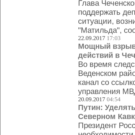
Глава Чеченск
поддержать де
ситуации, возн
"Матильда", со
22.09.2017
17:03
Мощный взрыв
действий в Че
Во время следс
Веденском рай
канал со ссылк
управления МВ
20.09.2017
04:54
Путин: Уделят
Северном Кавк
Президент Рос
необходимости