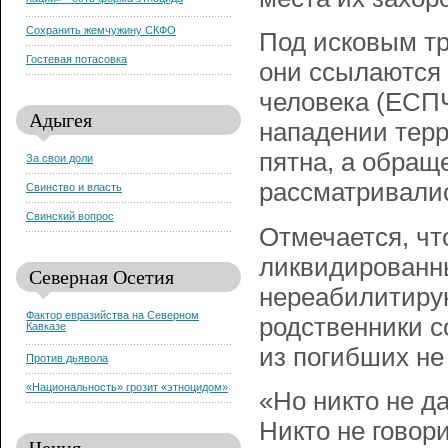
нации» - есть форма этноцида
Сохранить жемчужину СКФО
Под исковым тр
Гостевая потасовка
они ссылаются 
человека (ЕСПЧ)
Адыгея
нападении терр
пятна, а обращ
За свои доли
рассматривалис
Свинство и власть
Свинский вопрос
Отмечается, чт
ликвидированн
Северная Осетия
нереабилитиру
Фактор евразийства на Северном
родственники с
Кавказе
из погибших не
Против дьявола
«Национальность» грозит «этноцидом»
«Но никто не да
Никто не говор
Чечня