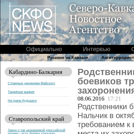
Официально
Интервью
Русские на Кавказе
Антитеррорист
Родственник
Кабардино-Балкария
боевиков т
Странные чиновники Майского
захоронени
Тарифная мафия
08.06.2016
17:21
На грани будущего
Родственники б
Нальчик в октяб
Ставропольский край
требованием к 
Закон о так называемой «российской
места их захор