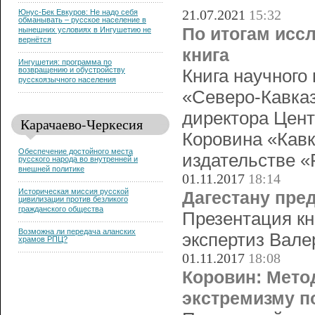
21.07.2021
15:32
Юнус-Бек Евкуров: Не надо себя
обманывать – русское население в
По итогам исс
нынешних условиях в Ингушетию не
вернётся
книга
Ингушетия: программа по
возвращению и обустройству
Книга научного
русскоязычного населения
«Северо-Кавказ
директора Цент
Карачаево-Черкесия
Коровина «Кавк
Обеспечение достойного места
издательстве «
русского народа во внутренней и
внешней политике
01.11.2017
18:14
Историческая миссия русской
Дагестану пре
цивилизации против безликого
гражданского общества
Презентация кн
Возможна ли передача аланских
экспертиз Вале
храмов РПЦ?
01.11.2017
18:08
Коровин: Мето
экстремизму п