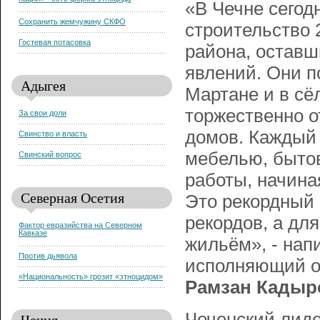
нации» - есть форма этноцида
«В Чечне сегод
Сохранить жемчужину СКФО
строительство 
Гостевая потасовка
района, оставш
явлений. Они п
Адыгея
Мартане и в сё
торжественно о
За свои доли
домов. Каждый 
Свинство и власть
мебелью, бытов
Свинский вопрос
работы, начина
Северная Осетия
Это рекордный 
рекордов, а дл
Фактор евразийства на Северном
Кавказе
жильём», - нап
Против дьявола
исполняющий о
«Национальность» грозит «этноцидом»
Рамзан Кадыр
Чеченский лид
Чечня