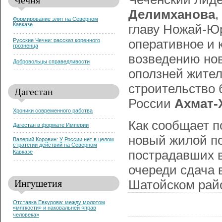
Делимханова
,
Формирование элит на Северном
Кавказе
главу Ножай-Ю
оперативное и 
Русские Чечни: рассказ коренного
грозненца
возведению нов
Добровольцы справедливости
оползней жител
строительство
Дагестан
России
Ахмат-
Хроники современного рабства
Как сообщает 
Дагестан в формате Империи
новый жилой по
Валерий Коровин: У России нет в целом
стратегии действий на Северном
пострадавших в
Кавказе
очереди сдача 
Ингушетия
Шатойском рай
Отставка Евкурова: между молотом
«мягкости» и наковальней «прав
человека»