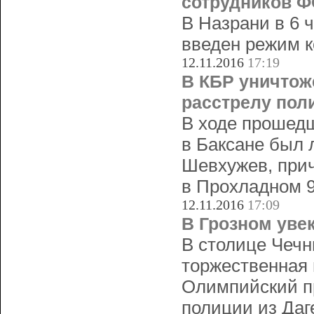
сотрудников 
В Назрани в 6 
введен режим к
12.11.2016
17:19
В КБР уничтож
расстрелу пол
В ходе прошедш
в Баксане был 
Шевхужев, прич
в Прохладном 9
12.11.2016
17:09
В Грозном уве
В столице Чечн
торжественная
Олимпийский пр
полиции из Даг