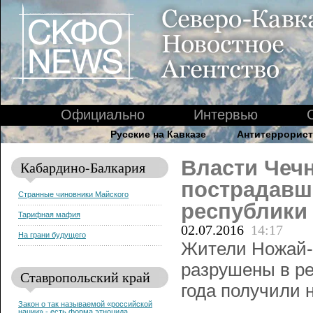
Официально
Интервью
Русские на Кавказе
Антитеррорист
Власти Чеч
Кабардино-Балкария
пострадавш
Странные чиновники Майского
республики
Тарифная мафия
02.07.2016
14:17
На грани будущего
Жители Ножай-
разрушены в ре
Ставропольский край
года получили 
Закон о так называемой «российской