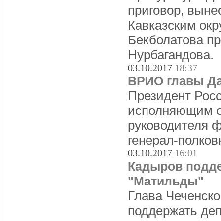
приговор, выне
Кавказским ок
Бекболатова пр
Нурбагандова.
03.10.2017
18:37
ВРИО главы Да
Президент Рос
исполняющим о
руководителя ф
генерал-полко
03.10.2017
16:01
Кадыров подде
"Матильды"
Глава Чеченск
поддержать де