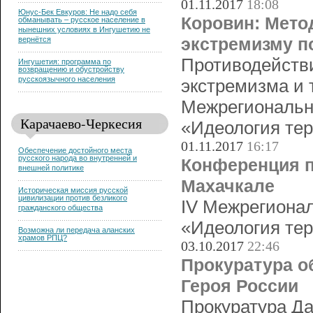
01.11.2017
18:08
Юнус-Бек Евкуров: Не надо себя
Коровин: Мето
обманывать – русское население в
нынешних условиях в Ингушетию не
экстремизму п
вернётся
Противодействи
Ингушетия: программа по
возвращению и обустройству
русскоязычного населения
экстремизма и 
Межрегиональн
Карачаево-Черкесия
«Идеология тер
01.11.2017
16:17
Обеспечение достойного места
русского народа во внутренней и
Конференция п
внешней политике
Махачкале
Историческая миссия русской
цивилизации против безликого
IV Межрегионал
гражданского общества
«Идеология тер
Возможна ли передача аланских
храмов РПЦ?
03.10.2017
22:46
Прокуратура о
Героя России
Прокуратура Да