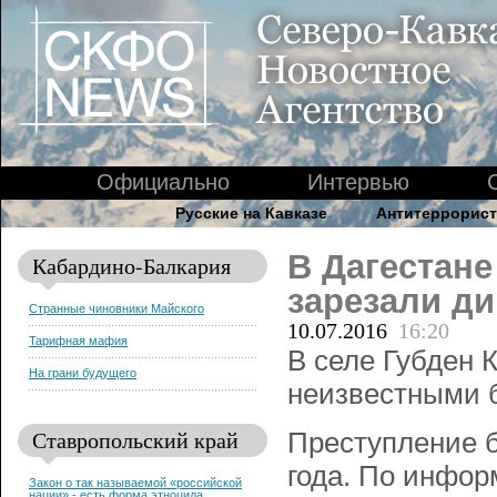
Официально
Интервью
Русские на Кавказе
Антитеррорист
В Дагестане
Кабардино-Балкария
зарезали д
Странные чиновники Майского
10.07.2016
16:20
Тарифная мафия
В селе Губден 
На грани будущего
неизвестными б
Ставропольский край
Преступление б
года. По инфор
Закон о так называемой «российской