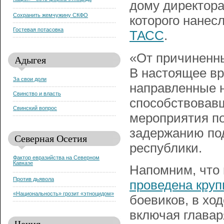
нации» - есть форма этноцида
дому директора
Сохранить жемчужину СКФО
которого нанес
Гостевая потасовка
ТАСС
.
«От причиненны
Адыгея
В настоящее вр
За свои доли
направленные н
Свинство и власть
способствовавш
Свинский вопрос
мероприятия по
задержанию по
Северная Осетия
республики.
Фактор евразийства на Северном
Кавказе
Напомним, что 
Против дьявола
проведена круп
«Национальность» грозит «этноцидом»
боевиков, в хо
включая главар
Чечня