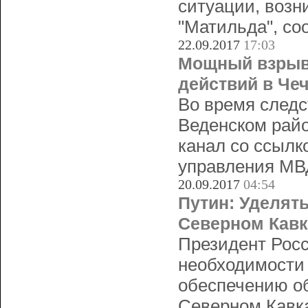
ситуации, возн
"Матильда", со
22.09.2017
17:03
Мощный взрыв
действий в Че
Во время следс
Веденском рай
канал со ссылк
управления МВ
20.09.2017
04:54
Путин: Уделят
Северном Кавк
Президент Рос
необходимости
обеспечению об
Северном Кавка