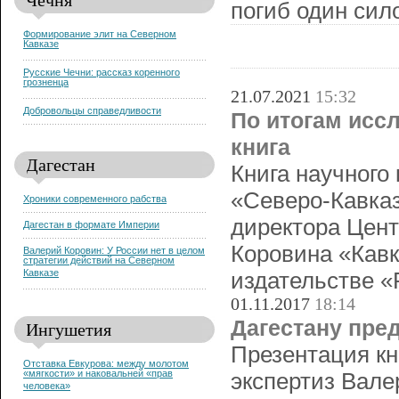
погиб один сил
Формирование элит на Северном
Кавказе
Русские Чечни: рассказ коренного
грозненца
21.07.2021
15:32
Добровольцы справедливости
По итогам исс
книга
Дагестан
Книга научного
«Северо-Кавказ
Хроники современного рабства
директора Цент
Дагестан в формате Империи
Коровина «Кавк
Валерий Коровин: У России нет в целом
стратегии действий на Северном
Кавказе
издательстве «
01.11.2017
18:14
Дагестану пре
Ингушетия
Презентация кн
Отставка Евкурова: между молотом
«мягкости» и наковальней «прав
экспертиз Вале
человека»